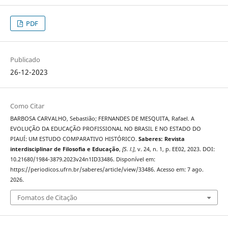
PDF
Publicado
26-12-2023
Como Citar
BARBOSA CARVALHO, Sebastião; FERNANDES DE MESQUITA, Rafael. A
EVOLUÇÃO DA EDUCAÇÃO PROFISSIONAL NO BRASIL E NO ESTADO DO
PIAUÍ: UM ESTUDO COMPARATIVO HISTÓRICO.
Saberes: Revista
interdisciplinar de Filosofia e Educação
,
[S. l.]
, v. 24, n. 1, p. EE02, 2023. DOI:
10.21680/1984-3879.2023v24n1ID33486. Disponível em:
https://periodicos.ufrn.br/saberes/article/view/33486. Acesso em: 7 ago.
2026.
Fomatos de Citação