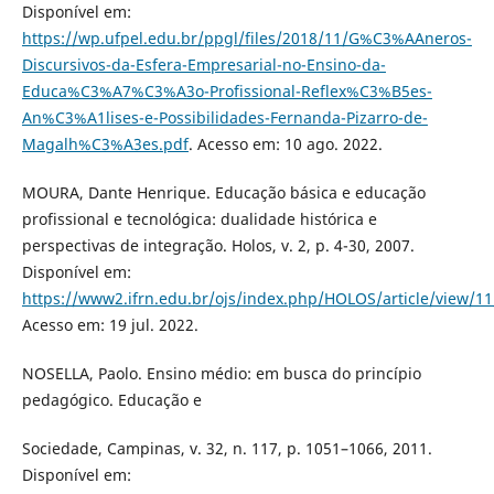
Disponível em:
https://wp.ufpel.edu.br/ppgl/files/2018/11/G%C3%AAneros-
Discursivos-da-Esfera-Empresarial-no-Ensino-da-
Educa%C3%A7%C3%A3o-Profissional-Reflex%C3%B5es-
An%C3%A1lises-e-Possibilidades-Fernanda-Pizarro-de-
Magalh%C3%A3es.pdf
. Acesso em: 10 ago. 2022.
MOURA, Dante Henrique. Educação básica e educação
profissional e tecnológica: dualidade histórica e
perspectivas de integração. Holos, v. 2, p. 4-30, 2007.
Disponível em:
https://www2.ifrn.edu.br/ojs/index.php/HOLOS/article/view/1
Acesso em: 19 jul. 2022.
NOSELLA, Paolo. Ensino médio: em busca do princípio
pedagógico. Educação e
Sociedade, Campinas, v. 32, n. 117, p. 1051–1066, 2011.
Disponível em: