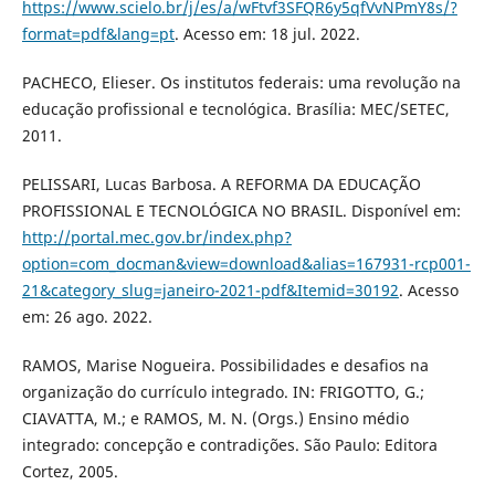
https://www.scielo.br/j/es/a/wFtvf3SFQR6y5qfVvNPmY8s/?
format=pdf&lang=pt
. Acesso em: 18 jul. 2022.
PACHECO, Elieser. Os institutos federais: uma revolução na
educação profissional e tecnológica. Brasília: MEC/SETEC,
2011.
PELISSARI, Lucas Barbosa. A REFORMA DA EDUCAÇÃO
PROFISSIONAL E TECNOLÓGICA NO BRASIL. Disponível em:
http://portal.mec.gov.br/index.php?
option=com_docman&view=download&alias=167931-rcp001-
21&category_slug=janeiro-2021-pdf&Itemid=30192
. Acesso
em: 26 ago. 2022.
RAMOS, Marise Nogueira. Possibilidades e desafios na
organização do currículo integrado. IN: FRIGOTTO, G.;
CIAVATTA, M.; e RAMOS, M. N. (Orgs.) Ensino médio
integrado: concepção e contradições. São Paulo: Editora
Cortez, 2005.