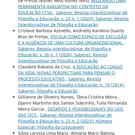
de Freitas Nunes Neto Nunes Neto,
APLICANDO UMA
FERRAMENTA AVALIATIVA NO CONTEXTO DA
EDUCAÇÃO CTSA
,
Saberes: Revista interdisciplinar de
Filosofia e Educação: v. 23 n. 1 (2023): Saberes: Revista
Interdisciplinar de Filosofia e Educação
Crislane Barbosa Azevedo, Andrielly Karolina Duarte
Braz de Freitas,
ESCOLA COMO ESPAÇO DE EXCLUSÃO
E A AUSÊNCIA DE UMA CULTURA ORGANIZACIONAL
,
Saberes: Revista interdisciplinar de Filosofia e
Educação: v. 26 n. 1 (2026): Saberes: Revista
Interdisciplinar de Filosofia e Educação
Claudete Robalos da Cruz,
A EDUCAÇÃO AO LONGO
DA VIDA: NOVAS PERSPECTIVAS PARA PENSAR O
PROCESSO EDUCATIVO
,
Saberes: Revista
interdisciplinar de Filosofia e Educação: n. 10 (2014):
Saberes: Filosofia e Educação
Gillianne de Oliveira Nunes, Tânia Cristina Meira ,
Djanni Martinho dos Santos Sobrinho, Tulia Fernanda
Meira Garcia ,
DESAFIOS E POSSIBILIDADES DO USO
DAS TICS
,
Saberes: Revista interdisciplinar de
Filosofia e Educação: v. 23 n. 2 (2023): Número
Especial: Filosofia da Linguagem
Silvia Laryssa Lima Mariz, Almária Mariz Batista,