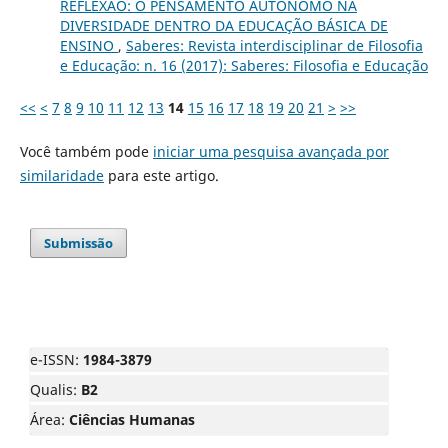
REFLEXÃO: O PENSAMENTO AUTÔNOMO NA
DIVERSIDADE DENTRO DA EDUCAÇÃO BÁSICA DE
ENSINO
,
Saberes: Revista interdisciplinar de Filosofia
e Educação: n. 16 (2017): Saberes: Filosofia e Educação
<<
<
7
8
9
10
11
12
13
14
15
16
17
18
19
20
21
>
>>
Você também pode
iniciar uma pesquisa avançada por
similaridade
para este artigo.
Submissão
e-ISSN:
1984-3879
Qualis:
B2
Área:
Ciências Humanas