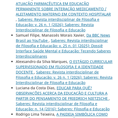
ATUAÇÃO FARMACÊUTICA EM EDUCAÇÃO
PERMANENTE SOBRE INTERAÇÃO MEDICAMENTO /
ALEITAMENTO MATERNO EM CONTEXTO HOSPITALAR
,
Saberes: Revista interdisciplinar de Filosofia e
Educação: v. 26 n. 1 (2026): Saberes: Revista
Interdisciplinar de Filosofia e Educação
Samuel Filipe, Manassés Morais Xavier,
Da BBC News
Brasil ao YouTube
,
Saberes: Revista interdisciplinar
de Filosofia e Educação: v. 25 n. 01 (2025): Dossiê
Interface Saúde Mental e Educação: Tecendo Saberes
Interdisciplinares
Alexsandro da Silva Marques,
O ESTÁGIO CURRICULAR
SUPERVISIONADO EM FILOSOFIA E A IDENTIDADE
DOCENTE
,
Saberes: Revista interdisciplinar de
Filosofia e Educação: v. 26 n. 1 (2026): Saberes: Revista
Interdisciplinar de Filosofia e Educação
Luciana da Costa Dias,
EDUCAR PARA QUÊ?
OBSERVAÇÕES ACERCA DA EDUCAÇÃO E CULTURA A
PARTIR DO PENSAMENTO DE FRIEDRICH NIETZSCHE
,
Saberes: Revista interdisciplinar de Filosofia e
Educação: n. 14 (2016): Saberes: Filosofia e Educação
Rodrigo Lima Teixeira,
A PAIDEIA SIMBÓLICA COMO