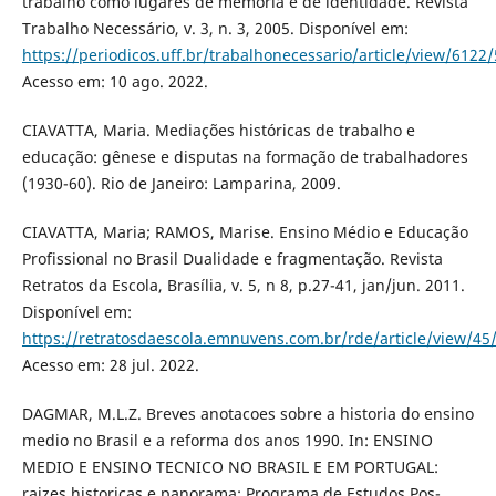
trabalho como lugares de memória e de identidade. Revista
Trabalho Necessário, v. 3, n. 3, 2005. Disponível em:
https://periodicos.uff.br/trabalhonecessario/article/view/6122
Acesso em: 10 ago. 2022.
CIAVATTA, Maria. Mediações históricas de trabalho e
educação: gênese e disputas na formação de trabalhadores
(1930-60). Rio de Janeiro: Lamparina, 2009.
CIAVATTA, Maria; RAMOS, Marise. Ensino Médio e Educação
Profissional no Brasil Dualidade e fragmentação. Revista
Retratos da Escola, Brasília, v. 5, n 8, p.27-41, jan/jun. 2011.
Disponível em:
https://retratosdaescola.emnuvens.com.br/rde/article/view/45
Acesso em: 28 jul. 2022.
DAGMAR, M.L.Z. Breves anotacoes sobre a historia do ensino
medio no Brasil e a reforma dos anos 1990. In: ENSINO
MEDIO E ENSINO TECNICO NO BRASIL E EM PORTUGAL:
raizes historicas e panorama; Programa de Estudos Pos-