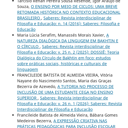
Tarcísio Renan Pereira Sousa Resende, Igor Araújo de
Souza,
O ENSINO POR MEIO DE CICLOS: UMA BREVE
RETOMADA HISTÓRICA NO CONTEXTO EDUCACIONAL
BRASILEIRO
,
Saberes: Revista interdisciplinar de
Filosofia e Educação: n. 14 (2016): Saberes: Filosofia e
Educação
Maria Lúcia Serafim, Manassés Morais Xavier,
A
NATUREZA DIALÓGICA DA LINGUGEM EM BAKHTIN E
O CÍRCULO
,
Saberes: Revista interdisciplinar de
Filosofia e Educação: v. 25 n. 2 (2025): DOSSIÊ: Teoria
Dialógica do Círculo de Bakhtin em foco: estudos
sobre práticas sociais, históricas e culturais de
linguagem
FRANCILEIDE BATISTA DE ALMEIDA VIEIRA, Vitória
Nayane do Nascimento Santos, Maria das Graças
Bezerra de Azevedo,
A TUTORIA NO PROCESSO DE
INCLUSÃO DE UMA ESTUDANTE CEGA NO ENSINO
SUPERIOR
,
Saberes: Revista interdisciplinar de
Filosofia e Educação: v. 26 n. 1 (2026): Saberes: Revista
Interdisciplinar de Filosofia e Educação
Francileide Batista de Almeida Vieira, Bábara Gomes
Medeiros Bezerra,
A EXPRESSÃO CRIATIVA NAS
PRÁTICAS PEDAGÓGICAS PARA INCLUSÃO ESCOLAR