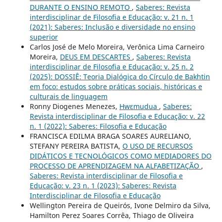
DURANTE O ENSINO REMOTO
,
Saberes: Revista
interdisciplinar de Filosofia e Educação: v. 21 n. 1
(2021): Saberes: Inclusão e diversidade no ensino
superior
Carlos José de Melo Moreira, Verônica Lima Carneiro
Moreira,
DEUS EM DESCARTES
,
Saberes: Revista
interdisciplinar de Filosofia e Educação: v. 25 n. 2
(2025): DOSSIÊ: Teoria Dialógica do Círculo de Bakhtin
em foco: estudos sobre práticas sociais, históricas e
culturais de linguagem
Ronny Diogenes Menezes,
Hwɛmudua
,
Saberes:
Revista interdisciplinar de Filosofia e Educação: v. 22
n. 1 (2022): Saberes: Filosofia e Educação
FRANCISCA EDILMA BRAGA SOARES AURELIANO,
STEFANY PEREIRA BATISTA,
O USO DE RECURSOS
DIDÁTICOS E TECNOLÓGICOS COMO MEDIADORES DO
PROCESSO DE APRENDIZAGEM NA ALFABETIZAÇÃO
,
Saberes: Revista interdisciplinar de Filosofia e
Educação: v. 23 n. 1 (2023): Saberes: Revista
Interdisciplinar de Filosofia e Educação
Wellington Pereira de Queirós, Ivone Delmiro da Silva,
Hamilton Perez Soares Corrêa, Thiago de Oliveira