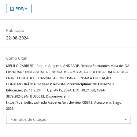
PDF/A
Publicado
22-08-2024
Como Citar
MELILO CARRIERI, Raquel Augusta; ANDRADE, Renata Fernandes Maia de. DA
LIBERDADE INDIVIDUAL À LIBERDADE COMO AÇÃO POLÍTICA: UM DIÁLOGO
ENTRE FOUCAULT E HANNAH ARENDT PARA PENSAR A EDUCAÇÃO
CONTEMPORÂNEA.
Saberes: Revista interdisciplinar de Filosofia e
Educação
,
[S. l.]
, v. 24, n. 1, p. AR15, 2024. DOI: 10.21680/1984-
3879.2024v24n1ID35613. Disponível em:
https://periodicos.ufrn.br/saberes/article/view/35613. Acesso em: 9 ago.
2026.
Fomatos de Citação