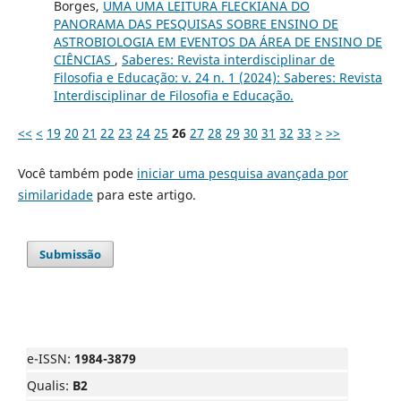
Borges,
UMA UMA LEITURA FLECKIANA DO
PANORAMA DAS PESQUISAS SOBRE ENSINO DE
ASTROBIOLOGIA EM EVENTOS DA ÁREA DE ENSINO DE
CIÊNCIAS
,
Saberes: Revista interdisciplinar de
Filosofia e Educação: v. 24 n. 1 (2024): Saberes: Revista
Interdisciplinar de Filosofia e Educação.
<<
<
19
20
21
22
23
24
25
26
27
28
29
30
31
32
33
>
>>
Você também pode
iniciar uma pesquisa avançada por
similaridade
para este artigo.
Submissão
e-ISSN:
1984-3879
Qualis:
B2