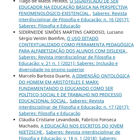
Tiago de Matos Peixoto,
O SIGNIFICADO DE SER
EDUCADOR NA EDUCAÇÃO BÁSICA NA PERSPECTIVA
FENOMENOLÓGICO-EXISTENCIAL
,
Saberes: Revista
interdisciplinar de Filosofia e Educação: n. 16 (2017):
Saberes: Filosofia e Educação
SIDIRNEIDE SIMÕES MARTINS CARDOSO, Luciano
Sérgio Ventin Bomfim,
O USO DITADO
CONTEXTUALIZADO COMO FERRAMENTA PEDAGÓGICA
PARA ALFABETIZAÇÃO DOS ALUNOS COM DISLEXIA
,
Saberes: Revista interdisciplinar de Filosofia e
Educação: v. 21 n. 1 (2021): Saberes: Inclusão e
diversidade no ensino superior
Marcelo Barboza Duarte,
A DIMENSÃO ONTOLÓGICA
DO HOMEM EM ARISTÓTELES E MARX:
FUNDAMENTANDO O EDUCANDO COMO SER
POLÍTICO-SOCIAL E DE TRABALHO NO PROCESSO
EDUCACIONAL SOCIAL
,
Saberes: Revista
interdisciplinar de Filosofia e Educação: n. 17 (2017):
Saberes: Filosofia e Educação
Cláudia Cristiane Levandoski, Fabrício Fonseca
Machado,
A EDUCAÇÃO NOS ESCRITOS DO JOVEM
NIETZSCHE
,
Saberes: Revista interdisciplinar de
Filosofia e Educação: v. 18 n. 1 (2018): Saberes: