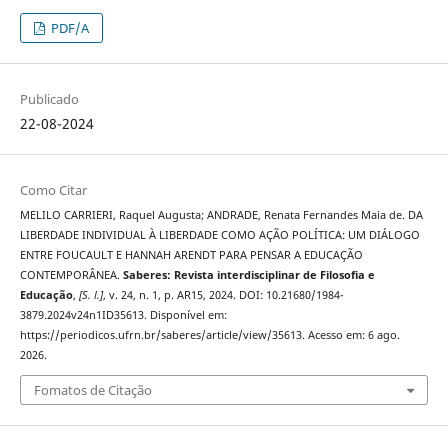
PDF/A
Publicado
22-08-2024
Como Citar
MELILO CARRIERI, Raquel Augusta; ANDRADE, Renata Fernandes Maia de. DA
LIBERDADE INDIVIDUAL À LIBERDADE COMO AÇÃO POLÍTICA: UM DIÁLOGO
ENTRE FOUCAULT E HANNAH ARENDT PARA PENSAR A EDUCAÇÃO
CONTEMPORÂNEA.
Saberes: Revista interdisciplinar de Filosofia e
Educação
,
[S. l.]
, v. 24, n. 1, p. AR15, 2024. DOI: 10.21680/1984-
3879.2024v24n1ID35613. Disponível em:
https://periodicos.ufrn.br/saberes/article/view/35613. Acesso em: 6 ago.
2026.
Fomatos de Citação