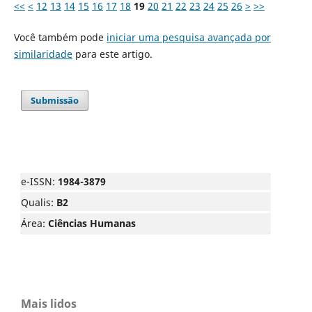
<<
<
12
13
14
15
16
17
18
19
20
21
22
23
24
25
26
>
>>
Você também pode
iniciar uma pesquisa avançada por
similaridade
para este artigo.
Submissão
e-ISSN:
1984-3879
Qualis:
B2
Área:
Ciências Humanas
Mais lidos