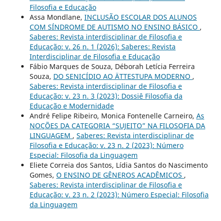
Filosofia e Educação
Assa Mondlane,
INCLUSÃO ESCOLAR DOS ALUNOS
COM SÍNDROME DE AUTISMO NO ENSINO BÁSICO
,
Saberes: Revista interdisciplinar de Filosofia e
Educação: v. 26 n. 1 (2026): Saberes: Revista
Interdisciplinar de Filosofia e Educação
Fábio Marques de Souza, Déborah Letícia Ferreira
Souza,
DO SENICÍDIO AO ÄTTESTUPA MODERNO
,
Saberes: Revista interdisciplinar de Filosofia e
Educação: v. 23 n. 3 (2023): Dossiê Filosofia da
Educação e Modernidade
André Felipe Ribeiro, Monica Fontenelle Carneiro,
As
NOÇÕES DA CATEGORIA “SUJEITO” NA FILOSOFIA DA
LINGUAGEM
,
Saberes: Revista interdisciplinar de
Filosofia e Educação: v. 23 n. 2 (2023): Número
Especial: Filosofia da Linguagem
Eliete Correia dos Santos, Lídia Santos do Nascimento
Gomes,
O ENSINO DE GÊNEROS ACADÊMICOS
,
Saberes: Revista interdisciplinar de Filosofia e
Educação: v. 23 n. 2 (2023): Número Especial: Filosofia
da Linguagem