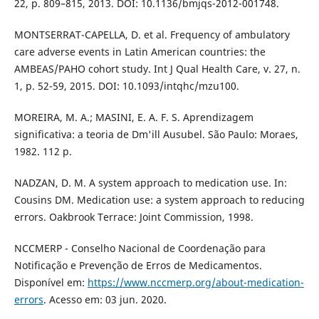
22, p. 809–815, 2013. DOI: 10.1136/bmjqs-2012-001748.
MONTSERRAT-CAPELLA, D. et al. Frequency of ambulatory
care adverse events in Latin American countries: the
AMBEAS/PAHO cohort study. Int J Qual Health Care, v. 27, n.
1, p. 52-59, 2015. DOI: 10.1093/intqhc/mzu100.
MOREIRA, M. A.; MASINI, E. A. F. S. Aprendizagem
significativa: a teoria de Dm'ill Ausubel. São Paulo: Moraes,
1982. 112 p.
NADZAN, D. M. A system approach to medication use. In:
Cousins DM. Medication use: a system approach to reducing
errors. Oakbrook Terrace: Joint Commission, 1998.
NCCMERP - Conselho Nacional de Coordenação para
Notificação e Prevenção de Erros de Medicamentos.
Disponível em:
https://www.nccmerp.org/about-medication-
errors
. Acesso em: 03 jun. 2020.