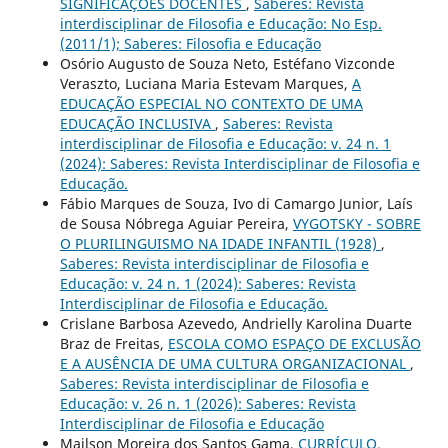
SIGNIFICAÇÕES DOCENTES
,
Saberes: Revista
interdisciplinar de Filosofia e Educação: No Esp.
(2011/1); Saberes: Filosofia e Educação
Osório Augusto de Souza Neto, Estéfano Vizconde
Veraszto, Luciana Maria Estevam Marques,
A
EDUCAÇÃO ESPECIAL NO CONTEXTO DE UMA
EDUCAÇÃO INCLUSIVA
,
Saberes: Revista
interdisciplinar de Filosofia e Educação: v. 24 n. 1
(2024): Saberes: Revista Interdisciplinar de Filosofia e
Educação.
Fábio Marques de Souza, Ivo di Camargo Junior, Laís
de Sousa Nóbrega Aguiar Pereira,
VYGOTSKY - SOBRE
O PLURILINGUISMO NA IDADE INFANTIL (1928)
,
Saberes: Revista interdisciplinar de Filosofia e
Educação: v. 24 n. 1 (2024): Saberes: Revista
Interdisciplinar de Filosofia e Educação.
Crislane Barbosa Azevedo, Andrielly Karolina Duarte
Braz de Freitas,
ESCOLA COMO ESPAÇO DE EXCLUSÃO
E A AUSÊNCIA DE UMA CULTURA ORGANIZACIONAL
,
Saberes: Revista interdisciplinar de Filosofia e
Educação: v. 26 n. 1 (2026): Saberes: Revista
Interdisciplinar de Filosofia e Educação
Mailson Moreira dos Santos Gama,
CURRÍCULO,