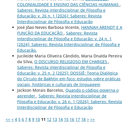
COLONIALIDADE E ENSINO DAS CIÊNCIAS HUMANAS
,
Saberes: Revista interdisciplinar de Filosofia e
Educação: v. 26 n. 1 (2026): Saberes: Revista
Interdisciplinar de Filosofia e Educação
José Jõao Neves Barbosa Vicente,
HANNAH ARENDT E A
FUNÇÃO DA EDUCAÇÃO
,
Saberes: Revista
interdisciplinar de Filosofia e Educação: v. 24 n. 1
(2024): Saberes: Revista Interdisciplinar de Filosofia e
Educação.
Jucileide Maria Oliveira Cândido, Maria Dnalda Pereira
da Silva,
O DISCURSO RELIGIOSO EM CHARGES
,
Saberes: Revista interdisciplinar de Filosofia e
Educação: v. 25 n. 2 (2025): DOSSIÊ: Teoria Dialógica
do Círculo de Bakhtin em foco: estudos sobre práticas
sociais, históricas e culturais de linguagem
Jackson Morais Barcelos,
Quando o código governa o
aprender
,
Saberes: Revista interdisciplinar de
Filosofia e Educação: v. 26 n. 1 (2026): Saberes: Revista
Interdisciplinar de Filosofia e Educação
<<
<
4
5
6
7
8
9
10
11
12
13
14
15
16
17
18
>
>>