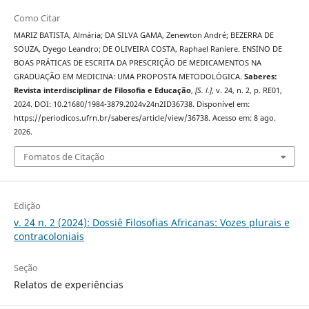
Como Citar
MARIZ BATISTA, Almária; DA SILVA GAMA, Zenewton André; BEZERRA DE
SOUZA, Dyego Leandro; DE OLIVEIRA COSTA, Raphael Raniere. ENSINO DE
BOAS PRÁTICAS DE ESCRITA DA PRESCRIÇÃO DE MEDICAMENTOS NA
GRADUAÇÃO EM MEDICINA: UMA PROPOSTA METODOLÓGICA.
Saberes:
Revista interdisciplinar de Filosofia e Educação
,
[S. l.]
, v. 24, n. 2, p. RE01,
2024. DOI: 10.21680/1984-3879.2024v24n2ID36738. Disponível em:
https://periodicos.ufrn.br/saberes/article/view/36738. Acesso em: 8 ago.
2026.
Fomatos de Citação
Edição
v. 24 n. 2 (2024): Dossiê Filosofias Africanas: Vozes plurais e
contracoloniais
Seção
Relatos de experiências