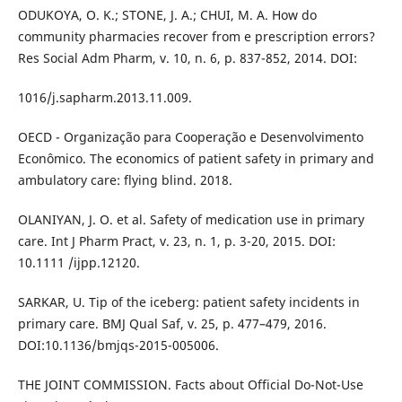
ODUKOYA, O. K.; STONE, J. A.; CHUI, M. A. How do
community pharmacies recover from e prescription errors?
Res Social Adm Pharm, v. 10, n. 6, p. 837-852, 2014. DOI:
1016/j.sapharm.2013.11.009.
OECD - Organização para Cooperação e Desenvolvimento
Econômico. The economics of patient safety in primary and
ambulatory care: flying blind. 2018.
OLANIYAN, J. O. et al. Safety of medication use in primary
care. Int J Pharm Pract, v. 23, n. 1, p. 3-20, 2015. DOI:
10.1111 /ijpp.12120.
SARKAR, U. Tip of the iceberg: patient safety incidents in
primary care. BMJ Qual Saf, v. 25, p. 477–479, 2016.
DOI:10.1136/bmjqs-2015-005006.
THE JOINT COMMISSION. Facts about Official Do-Not-Use