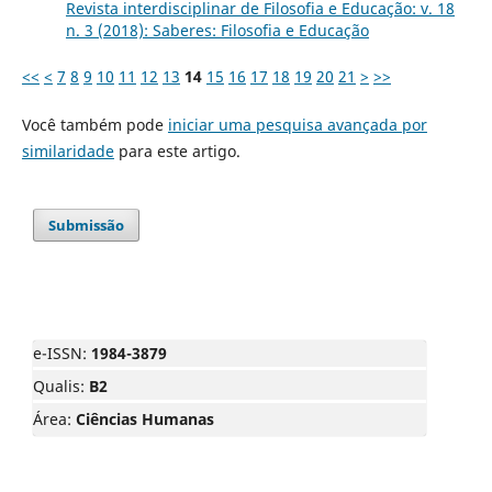
Revista interdisciplinar de Filosofia e Educação: v. 18
n. 3 (2018): Saberes: Filosofia e Educação
<<
<
7
8
9
10
11
12
13
14
15
16
17
18
19
20
21
>
>>
Você também pode
iniciar uma pesquisa avançada por
similaridade
para este artigo.
Submissão
e-ISSN:
1984-3879
Qualis:
B2
Área:
Ciências Humanas