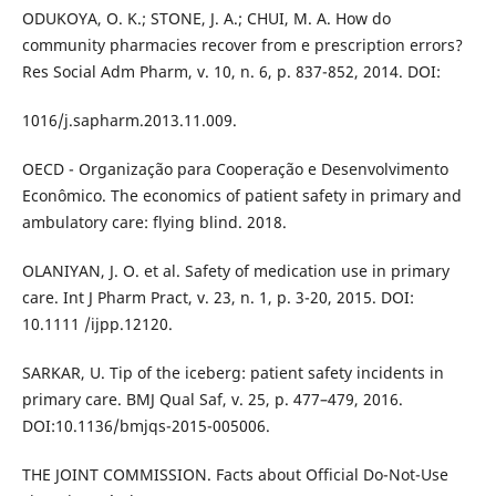
ODUKOYA, O. K.; STONE, J. A.; CHUI, M. A. How do
community pharmacies recover from e prescription errors?
Res Social Adm Pharm, v. 10, n. 6, p. 837-852, 2014. DOI:
1016/j.sapharm.2013.11.009.
OECD - Organização para Cooperação e Desenvolvimento
Econômico. The economics of patient safety in primary and
ambulatory care: flying blind. 2018.
OLANIYAN, J. O. et al. Safety of medication use in primary
care. Int J Pharm Pract, v. 23, n. 1, p. 3-20, 2015. DOI:
10.1111 /ijpp.12120.
SARKAR, U. Tip of the iceberg: patient safety incidents in
primary care. BMJ Qual Saf, v. 25, p. 477–479, 2016.
DOI:10.1136/bmjqs-2015-005006.
THE JOINT COMMISSION. Facts about Official Do-Not-Use