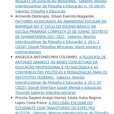
RESGATE DA EDUCAÇÃO MODERNA
,
Saberes: Revista
interdisciplinar de Filosofia e Educação: n. 10 (2014):
Saberes: Filosofia e Educação
Armando Domingos, Edson Evaristo Magande,
FACTORES ASSOCIADOS AO ABANDONO ESCOLAR DA
RAPARIGA NO 3º CICLO DO ENSINO BÁSICO NA
ESCOLA PRIMÁRIA COMPLETA 25 DE JUNHO, DISTRITO
DE NHAMATANDA 2021-2022
,
Saberes: Revista
interdisciplinar de Filosofia e Educação: v. 24 n. 2
(2024): Dossiê Filosofias Africanas: Vozes plurais e
contracoloniais
ANGELICA ANTONECHEN COLOMBO,
A FILOSOFIA DE
ANTONIO GRAMSCI, AS BASES CONCEITUAIS DA
EDUCAÇÃO PROFISSIONAL E TECNOLÓGICA E AS
CONTRIBUIÇÕES POLÍTICAS E PEDAGÓGICAS PARA OS
INSTITUTOS FEDERAIS
,
Saberes: Revista
interdisciplinar de Filosofia e Educação: v. 25 n. 01
(2025): Dossiê Interface Saúde Mental e Educação:
Tecendo Saberes Interdisciplinares
Priscila Dayane Araújo Dantas Souto, Katia Regina
Lopes Costa Freire,
A INCLUSÃO ESCOLAR DO
ESTUDANTE COM TRANSTORNO DO ESPECTRO
AUTISTA
,
Saberes: Revista interdisciplinar de Filosofia