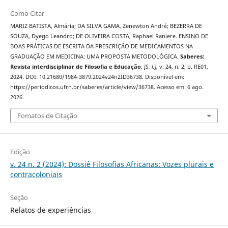
Como Citar
MARIZ BATISTA, Almária; DA SILVA GAMA, Zenewton André; BEZERRA DE
SOUZA, Dyego Leandro; DE OLIVEIRA COSTA, Raphael Raniere. ENSINO DE
BOAS PRÁTICAS DE ESCRITA DA PRESCRIÇÃO DE MEDICAMENTOS NA
GRADUAÇÃO EM MEDICINA: UMA PROPOSTA METODOLÓGICA.
Saberes:
Revista interdisciplinar de Filosofia e Educação
,
[S. l.]
, v. 24, n. 2, p. RE01,
2024. DOI: 10.21680/1984-3879.2024v24n2ID36738. Disponível em:
https://periodicos.ufrn.br/saberes/article/view/36738. Acesso em: 6 ago.
2026.
Fomatos de Citação
Edição
v. 24 n. 2 (2024): Dossiê Filosofias Africanas: Vozes plurais e
contracoloniais
Seção
Relatos de experiências