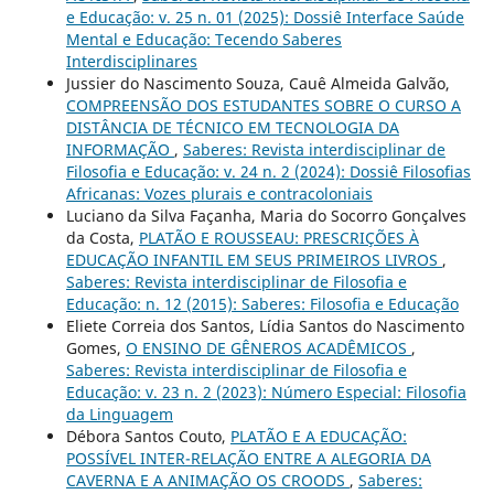
e Educação: v. 25 n. 01 (2025): Dossiê Interface Saúde
Mental e Educação: Tecendo Saberes
Interdisciplinares
Jussier do Nascimento Souza, Cauê Almeida Galvão,
COMPREENSÃO DOS ESTUDANTES SOBRE O CURSO A
DISTÂNCIA DE TÉCNICO EM TECNOLOGIA DA
INFORMAÇÃO
,
Saberes: Revista interdisciplinar de
Filosofia e Educação: v. 24 n. 2 (2024): Dossiê Filosofias
Africanas: Vozes plurais e contracoloniais
Luciano da Silva Façanha, Maria do Socorro Gonçalves
da Costa,
PLATÃO E ROUSSEAU: PRESCRIÇÕES À
EDUCAÇÃO INFANTIL EM SEUS PRIMEIROS LIVROS
,
Saberes: Revista interdisciplinar de Filosofia e
Educação: n. 12 (2015): Saberes: Filosofia e Educação
Eliete Correia dos Santos, Lídia Santos do Nascimento
Gomes,
O ENSINO DE GÊNEROS ACADÊMICOS
,
Saberes: Revista interdisciplinar de Filosofia e
Educação: v. 23 n. 2 (2023): Número Especial: Filosofia
da Linguagem
Débora Santos Couto,
PLATÃO E A EDUCAÇÃO:
POSSÍVEL INTER-RELAÇÃO ENTRE A ALEGORIA DA
CAVERNA E A ANIMAÇÃO OS CROODS
,
Saberes: