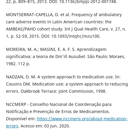
22, p. 809–815, 2013. DOI: 10.1136/bmjqs-2012-001748.
MONTSERRAT-CAPELLA, D. et al. Frequency of ambulatory
care adverse events in Latin American countries: the
AMBEAS/PAHO cohort study. Int J Qual Health Care, v. 27, n.
1, p. 52-59, 2015. DOI: 10.1093/intqhc/mzu100.
MOREIRA, M. A.; MASINI, E. A. F. S. Aprendizagem
significativa: a teoria de Dm'ill Ausubel. São Paulo: Moraes,
1982. 112 p.
NADZAN, D. M. A system approach to medication use. In:
Cousins DM. Medication use: a system approach to reducing
errors. Oakbrook Terrace: Joint Commission, 1998.
NCCMERP - Conselho Nacional de Coordenação para
Notificação e Prevenção de Erros de Medicamentos.
Disponível em:
https://www.nccmerp.org/about-medication-
errors
. Acesso em: 03 jun. 2020.