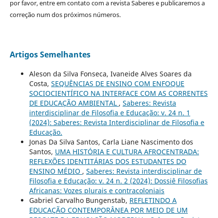
por favor, entre em contato com a revista Saberes e publicaremos a
correção num dos próximos números.
Artigos Semelhantes
Aleson da Silva Fonseca, Ivaneide Alves Soares da
Costa,
SEQUÊNCIAS DE ENSINO COM ENFOQUE
SOCIOCIENTÍFICO NA INTERFACE COM AS CORRENTES
DE EDUCAÇÃO AMBIENTAL
,
Saberes: Revista
interdisciplinar de Filosofia e Educação: v. 24 n. 1
(2024): Saberes: Revista Interdisciplinar de Filosofia e
Educação.
Jonas Da Silva Santos, Carla Liane Nascimento dos
Santos,
UMA HISTÓRIA E CULTURA AFROCENTRADA:
REFLEXÕES IDENTITÁRIAS DOS ESTUDANTES DO
ENSINO MÉDIO
,
Saberes: Revista interdisciplinar de
Filosofia e Educação: v. 24 n. 2 (2024): Dossiê Filosofias
Africanas: Vozes plurais e contracoloniais
Gabriel Carvalho Bungenstab,
REFLETINDO A
EDUCAÇÃO CONTEMPORÂNEA POR MEIO DE UM