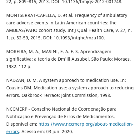
22, p. 809–815, 2013. DOI: 10.1136/bmjqs-2012-001748.
MONTSERRAT-CAPELLA, D. et al. Frequency of ambulatory
care adverse events in Latin American countries: the
AMBEAS/PAHO cohort study. Int J Qual Health Care, v. 27, n.
1, p. 52-59, 2015. DOI: 10.1093/intqhc/mzu100.
MOREIRA, M. A.; MASINI, E. A. F. S. Aprendizagem
significativa: a teoria de Dm'ill Ausubel. São Paulo: Moraes,
1982. 112 p.
NADZAN, D. M. A system approach to medication use. In:
Cousins DM. Medication use: a system approach to reducing
errors. Oakbrook Terrace: Joint Commission, 1998.
NCCMERP - Conselho Nacional de Coordenação para
Notificação e Prevenção de Erros de Medicamentos.
Disponível em:
https://www.nccmerp.org/about-medication-
errors
. Acesso em: 03 jun. 2020.