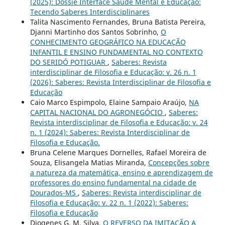
(2025): Dossiê Interface Saúde Mental e Educação:
Tecendo Saberes Interdisciplinares
Talita Nascimento Fernandes, Bruna Batista Pereira,
Djanni Martinho dos Santos Sobrinho,
O
CONHECIMENTO GEOGRÁFICO NA EDUCAÇÃO
INFANTIL E ENSINO FUNDAMENTAL NO CONTEXTO
DO SERIDÓ POTIGUAR
,
Saberes: Revista
interdisciplinar de Filosofia e Educação: v. 26 n. 1
(2026): Saberes: Revista Interdisciplinar de Filosofia e
Educação
Caio Marco Espimpolo, Elaine Sampaio Araújo,
NA
CAPITAL NACIONAL DO AGRONEGÓCIO
,
Saberes:
Revista interdisciplinar de Filosofia e Educação: v. 24
n. 1 (2024): Saberes: Revista Interdisciplinar de
Filosofia e Educação.
Bruna Celene Marques Dornelles, Rafael Moreira de
Souza, Elisangela Matias Miranda,
Concepções sobre
a natureza da matemática, ensino e aprendizagem de
professores do ensino fundamental na cidade de
Dourados-MS
,
Saberes: Revista interdisciplinar de
Filosofia e Educação: v. 22 n. 1 (2022): Saberes:
Filosofia e Educação
Diogenes G. M. Silva,
O REVERSO DA IMITAÇÃO A