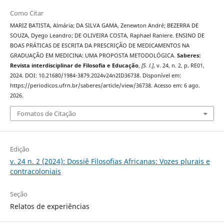
Como Citar
MARIZ BATISTA, Almária; DA SILVA GAMA, Zenewton André; BEZERRA DE
SOUZA, Dyego Leandro; DE OLIVEIRA COSTA, Raphael Raniere. ENSINO DE
BOAS PRÁTICAS DE ESCRITA DA PRESCRIÇÃO DE MEDICAMENTOS NA
GRADUAÇÃO EM MEDICINA: UMA PROPOSTA METODOLÓGICA.
Saberes:
Revista interdisciplinar de Filosofia e Educação
,
[S. l.]
, v. 24, n. 2, p. RE01,
2024. DOI: 10.21680/1984-3879.2024v24n2ID36738. Disponível em:
https://periodicos.ufrn.br/saberes/article/view/36738. Acesso em: 6 ago.
2026.
Fomatos de Citação
Edição
v. 24 n. 2 (2024): Dossiê Filosofias Africanas: Vozes plurais e
contracoloniais
Seção
Relatos de experiências