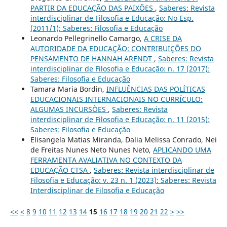
PARTIR DA EDUCAÇÃO DAS PAIXÕES
,
Saberes: Revista
interdisciplinar de Filosofia e Educação: No Esp.
(2011/1); Saberes: Filosofia e Educação
Leonardo Pellegrinello Camargo,
A CRISE DA
AUTORIDADE DA EDUCAÇÃO: CONTRIBUIÇÕES DO
PENSAMENTO DE HANNAH ARENDT
,
Saberes: Revista
interdisciplinar de Filosofia e Educação: n. 17 (2017):
Saberes: Filosofia e Educação
Tamara Maria Bordin,
INFLUÊNCIAS DAS POLÍTICAS
EDUCACIONAIS INTERNACIONAIS NO CURRÍCULO:
ALGUMAS INCURSÕES
,
Saberes: Revista
interdisciplinar de Filosofia e Educação: n. 11 (2015):
Saberes: Filosofia e Educação
Elisangela Matias Miranda, Dalia Melissa Conrado, Nei
de Freitas Nunes Neto Nunes Neto,
APLICANDO UMA
FERRAMENTA AVALIATIVA NO CONTEXTO DA
EDUCAÇÃO CTSA
,
Saberes: Revista interdisciplinar de
Filosofia e Educação: v. 23 n. 1 (2023): Saberes: Revista
Interdisciplinar de Filosofia e Educação
<<
<
8
9
10
11
12
13
14
15
16
17
18
19
20
21
22
>
>>