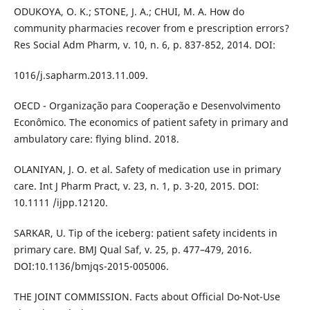
ODUKOYA, O. K.; STONE, J. A.; CHUI, M. A. How do
community pharmacies recover from e prescription errors?
Res Social Adm Pharm, v. 10, n. 6, p. 837-852, 2014. DOI:
1016/j.sapharm.2013.11.009.
OECD - Organização para Cooperação e Desenvolvimento
Econômico. The economics of patient safety in primary and
ambulatory care: flying blind. 2018.
OLANIYAN, J. O. et al. Safety of medication use in primary
care. Int J Pharm Pract, v. 23, n. 1, p. 3-20, 2015. DOI:
10.1111 /ijpp.12120.
SARKAR, U. Tip of the iceberg: patient safety incidents in
primary care. BMJ Qual Saf, v. 25, p. 477–479, 2016.
DOI:10.1136/bmjqs-2015-005006.
THE JOINT COMMISSION. Facts about Official Do-Not-Use