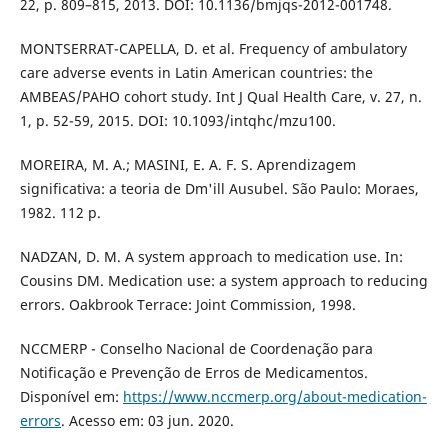
22, p. 809–815, 2013. DOI: 10.1136/bmjqs-2012-001748.
MONTSERRAT-CAPELLA, D. et al. Frequency of ambulatory
care adverse events in Latin American countries: the
AMBEAS/PAHO cohort study. Int J Qual Health Care, v. 27, n.
1, p. 52-59, 2015. DOI: 10.1093/intqhc/mzu100.
MOREIRA, M. A.; MASINI, E. A. F. S. Aprendizagem
significativa: a teoria de Dm'ill Ausubel. São Paulo: Moraes,
1982. 112 p.
NADZAN, D. M. A system approach to medication use. In:
Cousins DM. Medication use: a system approach to reducing
errors. Oakbrook Terrace: Joint Commission, 1998.
NCCMERP - Conselho Nacional de Coordenação para
Notificação e Prevenção de Erros de Medicamentos.
Disponível em:
https://www.nccmerp.org/about-medication-
errors
. Acesso em: 03 jun. 2020.