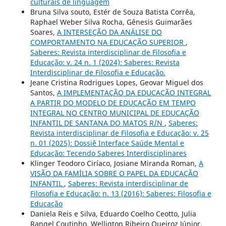
culturais de linguagem
Bruna Silva souto, Estér de Souza Batista Corrêa,
Raphael Weber Silva Rocha, Gênesis Guimarães
Soares,
A INTERSEÇÃO DA ANÁLISE DO
COMPORTAMENTO NA EDUCAÇÃO SUPERIOR
,
Saberes: Revista interdisciplinar de Filosofia e
Educação: v. 24 n. 1 (2024): Saberes: Revista
Interdisciplinar de Filosofia e Educação.
Jeane Cristina Rodrigues Lopes, Geovar Miguel dos
Santos,
A IMPLEMENTAÇÃO DA EDUCAÇÃO INTEGRAL
A PARTIR DO MODELO DE EDUCAÇÃO EM TEMPO
INTEGRAL NO CENTRO MUNICIPAL DE EDUCAÇÃO
INFANTIL DE SANTANA DO MATOS R/N
,
Saberes:
Revista interdisciplinar de Filosofia e Educação: v. 25
n. 01 (2025): Dossiê Interface Saúde Mental e
Educação: Tecendo Saberes Interdisciplinares
Klinger Teodoro Ciríaco, Josiane Miranda Roman,
A
VISÃO DA FAMÍLIA SOBRE O PAPEL DA EDUCAÇÃO
INFANTIL
,
Saberes: Revista interdisciplinar de
Filosofia e Educação: n. 13 (2016): Saberes: Filosofia e
Educação
Daniela Reis e Silva, Eduardo Coelho Ceotto, Julia
Rangel Coutinho, Welligton Ribeiro Queiroz Júnior,