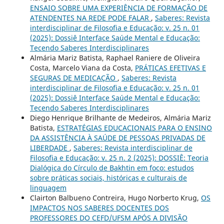
ENSAIO SOBRE UMA EXPERIÊNCIA DE FORMAÇÃO DE
ATENDENTES NA REDE PODE FALAR
,
Saberes: Revista
interdisciplinar de Filosofia e Educação: v. 25 n. 01
(2025): Dossiê Interface Saúde Mental e Educação:
Tecendo Saberes Interdisciplinares
Almária Mariz Batista, Raphael Raniere de Oliveira
Costa, Marcelo Viana da Costa,
PRÁTICAS EFETIVAS E
SEGURAS DE MEDICAÇÃO
,
Saberes: Revista
interdisciplinar de Filosofia e Educação: v. 25 n. 01
(2025): Dossiê Interface Saúde Mental e Educação:
Tecendo Saberes Interdisciplinares
Diego Henrique Brilhante de Medeiros, Almária Mariz
Batista,
ESTRATÉGIAS EDUCACIONAIS PARA O ENSINO
DA ASSISTÊNCIA À SAÚDE DE PESSOAS PRIVADAS DE
LIBERDADE
,
Saberes: Revista interdisciplinar de
Filosofia e Educação: v. 25 n. 2 (2025): DOSSIÊ: Teoria
Dialógica do Círculo de Bakhtin em foco: estudos
sobre práticas sociais, históricas e culturais de
linguagem
Clairton Balbueno Contreira, Hugo Norberto Krug,
OS
IMPACTOS NOS SABERES DOCENTES DOS
PROFESSORES DO CEFD/UFSM APÓS A DIVISÃO