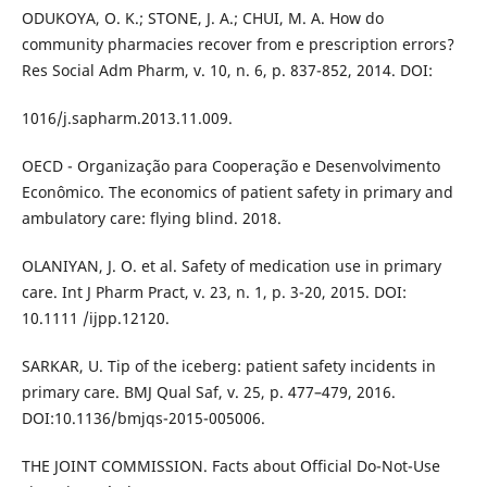
ODUKOYA, O. K.; STONE, J. A.; CHUI, M. A. How do
community pharmacies recover from e prescription errors?
Res Social Adm Pharm, v. 10, n. 6, p. 837-852, 2014. DOI:
1016/j.sapharm.2013.11.009.
OECD - Organização para Cooperação e Desenvolvimento
Econômico. The economics of patient safety in primary and
ambulatory care: flying blind. 2018.
OLANIYAN, J. O. et al. Safety of medication use in primary
care. Int J Pharm Pract, v. 23, n. 1, p. 3-20, 2015. DOI:
10.1111 /ijpp.12120.
SARKAR, U. Tip of the iceberg: patient safety incidents in
primary care. BMJ Qual Saf, v. 25, p. 477–479, 2016.
DOI:10.1136/bmjqs-2015-005006.
THE JOINT COMMISSION. Facts about Official Do-Not-Use