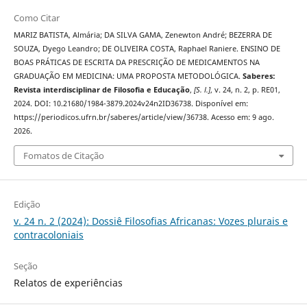
Como Citar
MARIZ BATISTA, Almária; DA SILVA GAMA, Zenewton André; BEZERRA DE
SOUZA, Dyego Leandro; DE OLIVEIRA COSTA, Raphael Raniere. ENSINO DE
BOAS PRÁTICAS DE ESCRITA DA PRESCRIÇÃO DE MEDICAMENTOS NA
GRADUAÇÃO EM MEDICINA: UMA PROPOSTA METODOLÓGICA.
Saberes:
Revista interdisciplinar de Filosofia e Educação
,
[S. l.]
, v. 24, n. 2, p. RE01,
2024. DOI: 10.21680/1984-3879.2024v24n2ID36738. Disponível em:
https://periodicos.ufrn.br/saberes/article/view/36738. Acesso em: 9 ago.
2026.
Fomatos de Citação
Edição
v. 24 n. 2 (2024): Dossiê Filosofias Africanas: Vozes plurais e
contracoloniais
Seção
Relatos de experiências