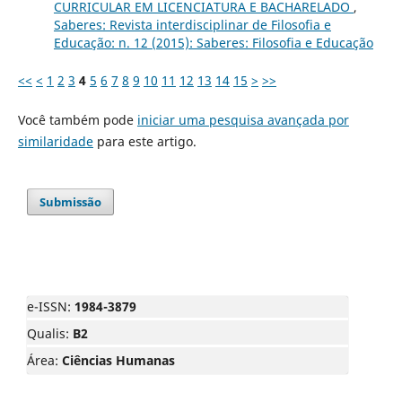
CURRICULAR EM LICENCIATURA E BACHARELADO
,
Saberes: Revista interdisciplinar de Filosofia e
Educação: n. 12 (2015): Saberes: Filosofia e Educação
<<
<
1
2
3
4
5
6
7
8
9
10
11
12
13
14
15
>
>>
Você também pode
iniciar uma pesquisa avançada por
similaridade
para este artigo.
Submissão
e-ISSN:
1984-3879
Qualis:
B2
Área:
Ciências Humanas