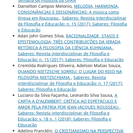
Semana de Filosofia da UFRN
Danielton Campos Melonio,
MELODIA, HARMONIA,
CONSONÂNCIAS E DISSONÂNCIAS: A música como
língua em Rousseau
,
Saberes: Revista interdisciplinar
de Filosofia e Educação: n. 15 (2017): Saberes: Filosofia
e Educação
Adan John Gomes Silva,
RACIONALIDADE, STASIS E
EPISTEMOLOGIA; TRÊS CONTRIBUIÇÕES DA VIRADA
RETÓRICA À FILOSOFIA DA CIÊNCIA KUHNIANA
,
Saberes: Revista interdisciplinar de Filosofia e
Educação: n. 15 (2017): Saberes: Filosofia e Educação
Cremilda Rodrigues Oliveira, Adelson Matias Souza,
QUANDO NIETZSCHE SORRIU: O LUGAR DO RISO NA
FILOSOFIA NIETZSCHIANA
,
Saberes: Revista
interdisciplinar de Filosofia e Educação: n. 17 (2017):
Saberes: Filosofia e Educação
Luciano da Silva Façanha, Leonardo Silva Sousa,
A
CARTA A D’ALEMBERT: CRÍTICA AO ESPETÁCULO E
AMOR PELA PÁTRIA POR JEAN-JACQUES ROUSSEAU
,
Saberes: Revista interdisciplinar de Filosofia e
Educação: v. 18 n. 1 (2018): Saberes: Filosofia e
Educação
Adelino Francklin,
O CRISTIANISMO NA PERSPECTIVA