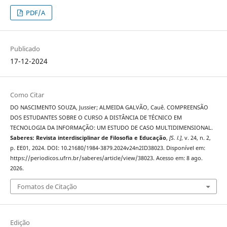
PDF/A
Publicado
17-12-2024
Como Citar
DO NASCIMENTO SOUZA, Jussier; ALMEIDA GALVÃO, Cauê. COMPREENSÃO
DOS ESTUDANTES SOBRE O CURSO A DISTÂNCIA DE TÉCNICO EM
TECNOLOGIA DA INFORMAÇÃO: UM ESTUDO DE CASO MULTIDIMENSIONAL.
Saberes: Revista interdisciplinar de Filosofia e Educação
,
[S. l.]
, v. 24, n. 2,
p. EE01, 2024. DOI: 10.21680/1984-3879.2024v24n2ID38023. Disponível em:
https://periodicos.ufrn.br/saberes/article/view/38023. Acesso em: 8 ago.
2026.
Fomatos de Citação
Edição