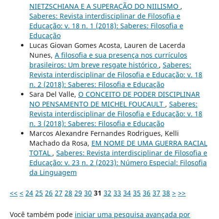
NIETZSCHIANA E A SUPERAÇÃO DO NIILISMO
,
Saberes: Revista interdisciplinar de Filosofia e
Educação: v. 18 n. 1 (2018): Saberes: Filosofia e
Educação
Lucas Giovan Gomes Acosta, Lauren de Lacerda
Nunes,
A filosofia e sua presença nos currículos
brasileiros: Um breve resgate histórico
,
Saberes:
Revista interdisciplinar de Filosofia e Educação: v. 18
n. 2 (2018): Saberes: Filosofia e Educação
Sara Del Valle,
O CONCEITO DE PODER DISCIPLINAR
NO PENSAMENTO DE MICHEL FOUCAULT
,
Saberes:
Revista interdisciplinar de Filosofia e Educação: v. 18
n. 3 (2018): Saberes: Filosofia e Educação
Marcos Alexandre Fernandes Rodrigues, Kelli
Machado da Rosa,
EM NOME DE UMA GUERRA RACIAL
TOTAL
,
Saberes: Revista interdisciplinar de Filosofia e
Educação: v. 23 n. 2 (2023): Número Especial: Filosofia
da Linguagem
<<
<
24
25
26
27
28
29
30
31
32
33
34
35
36
37
38
>
>>
Você também pode
iniciar uma pesquisa avançada por