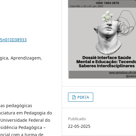
v25n01ID38933
ógica, Aprendizagem,
PDF/A
ias pedagógicas
enciatura em Pedagogia do
Publicado
 Universidade Federal do
22-05-2025
sidência Pedagógica –
encial com a turma de