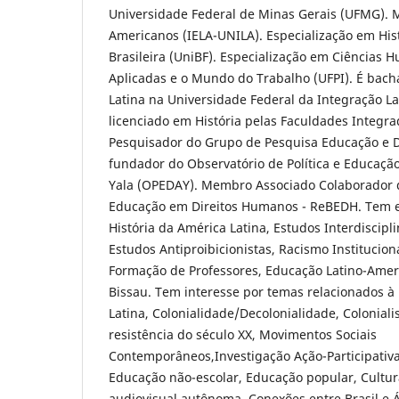
Universidade Federal de Minas Gerais (UFMG). 
Americanos (IELA-UNILA). Especialização em Hist
Brasileira (UniBF). Especialização em Ciências 
Aplicadas e o Mundo do Trabalho (UFPI). É bacha
Latina na Universidade Federal da Integração L
licenciado em História pelas Faculdades Integr
Pesquisador do Grupo de Pesquisa Educação e D
fundador do Observatório de Política e Educaçã
Yala (OPEDAY). Membro Associado Colaborador d
Educação em Direitos Humanos - ReBEDH. Tem e
História da América Latina, Estudos Interdiscipl
Estudos Antiproibicionistas, Racismo Instituciona
Formação de Professores, Educação Latino-Ameri
Bissau. Tem interesse por temas relacionados à 
Latina, Colonialidade/Decolonialidade, Colonia
resistência do século XX, Movimentos Sociais
Contemporâneos,Investigação Ação-Participativa 
Educação não-escolar, Educação popular, Cultu
audiovisual autônoma, Conexões entre Brasil e Áf