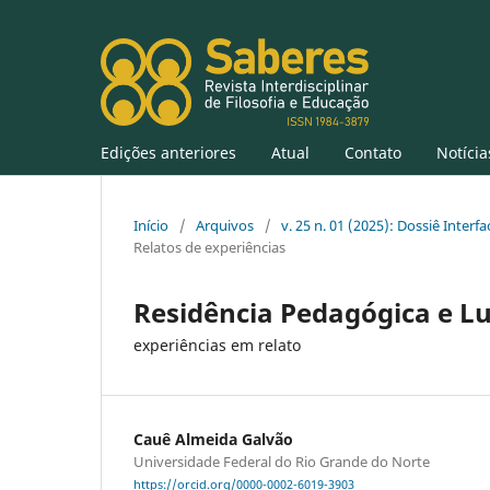
Edições anteriores
Atual
Contato
Notícia
Início
/
Arquivos
/
v. 25 n. 01 (2025): Dossiê Inter
Relatos de experiências
Residência Pedagógica e L
experiências em relato
Cauê Almeida Galvão
Universidade Federal do Rio Grande do Norte
https://orcid.org/0000-0002-6019-3903