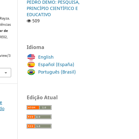
PEDRO DEMO: PESQUISA,
PRINCÍPIO CIENTÍFICO E
EDUCATIVO
Rayza.
509
iências
ar de
 RE02,
Idioma
/view/3
English
Español (España)
Português (Brasil)
Edição Atual
ce
do