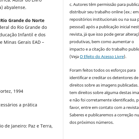
c. Autores têm permissão para publica
) abyalense.
distribuir seu trabalho online (ex.: em
repositórios institucionais ou na sua 
 Rio Grande do Norte
pessoal) após a publicação inicial nes
eral do Rio Grande do
revista, já que isso pode gerar alteraç
ucação Infantil e dos
produtivas, bem como aumentar o
de Minas Gerais EAD –
impacto e a citação do trabalho publ
(Veja
O Efeito do Acesso Livre
).
Foram feitos todos os esforços para
identificar e creditar os detentores de
direitos sobre as imagens publicadas.
ortez, 1994
tem direitos sobre alguma destas im
e não foi corretamente identificado, 
essários a prática
favor, entre em contato com a revista
Saberes e publicaremos a correção 
dos próximos números.
o de Janeiro: Paz e Terra,