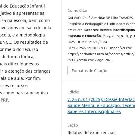
al de Educação Infantil
Como Citar
jetivo é apresentar as
GALVÃO, Cauê Almeida; DE LIRA TAVARES, 
uisa na escola, bem como
Residência Pedagógica e Ludicidade: exper
volvidos em sala de aula
em relato.
Saberes: Revista interdisciplin
scola, e a metodologia
Filosofia e Educação
,
[S. l.]
, v. 25, n. 01, p.
 BNCC. Os resultados da
2025. DOI: 10.21680/1984-
3879.2025v25n01ID38933. Disponível em:
or meio do recurso
https://periodicos.ufrn.br/saberes/article
 de forma lúdica,
8933. Acesso em: 7 ago. 2026.
ais dificuldades os
Fomatos de Citação
ir a atenção das crianças
ala de aula. Por fim,
esses recursos
Edição
as como para a pesquisa
v. 25 n. 01 (2025): Dossiê Interfa
 PRP.
Saúde Mental e Educação: Tecen
Saberes Interdisciplinares
Seção
Relatos de experiências