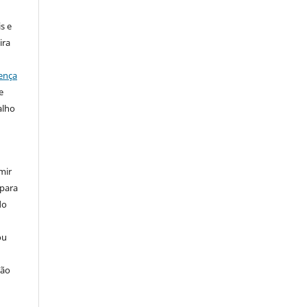
s e
ira
ença
e
alho
mir
 para
do
ou
ção