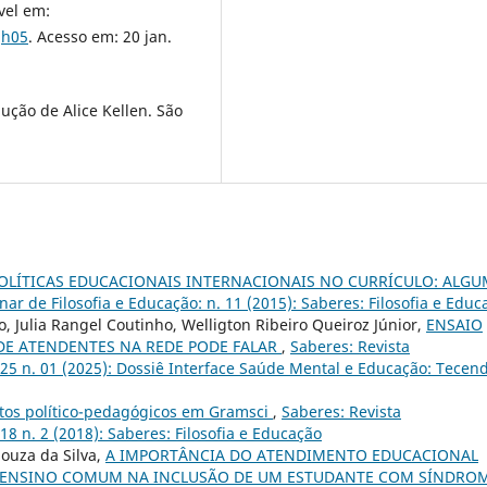
vel em:
Jh05
. Acesso em: 20 jan.
ução de Alice Kellen. São
POLÍTICAS EDUCACIONAIS INTERNACIONAIS NO CURRÍCULO: ALG
inar de Filosofia e Educação: n. 11 (2015): Saberes: Filosofia e Educ
o, Julia Rangel Coutinho, Welligton Ribeiro Queiroz Júnior,
ENSAIO
DE ATENDENTES NA REDE PODE FALAR
,
Saberes: Revista
v. 25 n. 01 (2025): Dossiê Interface Saúde Mental e Educação: Tecen
tos político-pedagógicos em Gramsci
,
Saberes: Revista
 18 n. 2 (2018): Saberes: Filosofia e Educação
ouza da Silva,
A IMPORTÂNCIA DO ATENDIMENTO EDUCACIONAL
O ENSINO COMUM NA INCLUSÃO DE UM ESTUDANTE COM SÍNDRO