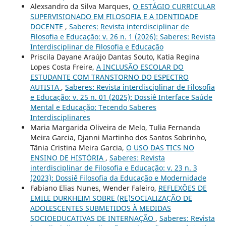
Alexsandro da Silva Marques,
O ESTÁGIO CURRICULAR
SUPERVISIONADO EM FILOSOFIA E A IDENTIDADE
DOCENTE
,
Saberes: Revista interdisciplinar de
Filosofia e Educação: v. 26 n. 1 (2026): Saberes: Revista
Interdisciplinar de Filosofia e Educação
Priscila Dayane Araújo Dantas Souto, Katia Regina
Lopes Costa Freire,
A INCLUSÃO ESCOLAR DO
ESTUDANTE COM TRANSTORNO DO ESPECTRO
AUTISTA
,
Saberes: Revista interdisciplinar de Filosofia
e Educação: v. 25 n. 01 (2025): Dossiê Interface Saúde
Mental e Educação: Tecendo Saberes
Interdisciplinares
Maria Margarida Oliveira de Melo, Tulia Fernanda
Meira Garcia, Djanni Martinho dos Santos Sobrinho,
Tânia Cristina Meira Garcia,
O USO DAS TICS NO
ENSINO DE HISTÓRIA
,
Saberes: Revista
interdisciplinar de Filosofia e Educação: v. 23 n. 3
(2023): Dossiê Filosofia da Educação e Modernidade
Fabiano Elias Nunes, Wender Faleiro,
REFLEXÕES DE
EMILE DURKHEIM SOBRE (RE)SOCIALIZAÇÃO DE
ADOLESCENTES SUBMETIDOS À MEDIDAS
SOCIOEDUCATIVAS DE INTERNAÇÃO
,
Saberes: Revista