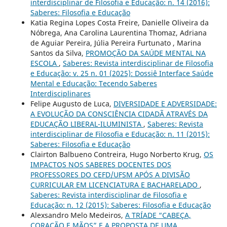
interdisciplinar de Filosofia e Educação: n. 14 (2016):
Saberes: Filosofia e Educação
Katia Regina Lopes Costa Freire, Danielle Oliveira da
Nóbrega, Ana Carolina Laurentina Thomaz, Adriana
de Aguiar Pereira, Júlia Pereira Furtunato , Marina
Santos da Silva,
PROMOÇÃO DA SAÚDE MENTAL NA
ESCOLA
,
Saberes: Revista interdisciplinar de Filosofia
e Educação: v. 25 n. 01 (2025): Dossiê Interface Saúde
Mental e Educação: Tecendo Saberes
Interdisciplinares
Felipe Augusto de Luca,
DIVERSIDADE E ADVERSIDADE:
A EVOLUÇÃO DA CONSCIÊNCIA CIDADÃ ATRAVÉS DA
EDUCAÇÃO LIBERAL-ILUMINISTA
,
Saberes: Revista
interdisciplinar de Filosofia e Educação: n. 11 (2015):
Saberes: Filosofia e Educação
Clairton Balbueno Contreira, Hugo Norberto Krug,
OS
IMPACTOS NOS SABERES DOCENTES DOS
PROFESSORES DO CEFD/UFSM APÓS A DIVISÃO
CURRICULAR EM LICENCIATURA E BACHARELADO
,
Saberes: Revista interdisciplinar de Filosofia e
Educação: n. 12 (2015): Saberes: Filosofia e Educação
Alexsandro Melo Medeiros,
A TRÍADE “CABEÇA,
CORAÇÃO E MÃOS” E A PROPOSTA DE UMA