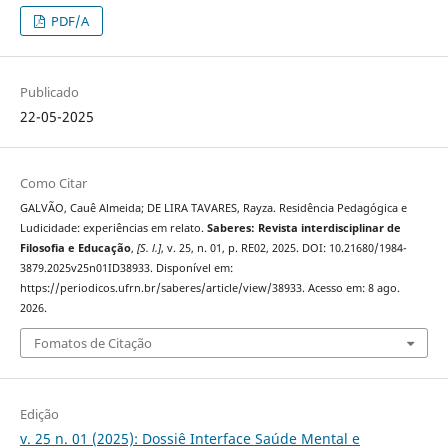
PDF/A
Publicado
22-05-2025
Como Citar
GALVÃO, Cauê Almeida; DE LIRA TAVARES, Rayza. Residência Pedagógica e
Ludicidade: experiências em relato.
Saberes: Revista interdisciplinar de
Filosofia e Educação
,
[S. l.]
, v. 25, n. 01, p. RE02, 2025. DOI: 10.21680/1984-
3879.2025v25n01ID38933. Disponível em:
https://periodicos.ufrn.br/saberes/article/view/38933. Acesso em: 8 ago.
2026.
Fomatos de Citação
Edição
v. 25 n. 01 (2025): Dossiê Interface Saúde Mental e