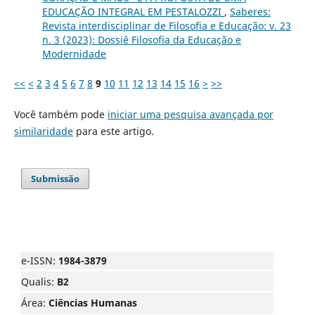
EDUCAÇÃO INTEGRAL EM PESTALOZZI
,
Saberes:
Revista interdisciplinar de Filosofia e Educação: v. 23
n. 3 (2023): Dossiê Filosofia da Educação e
Modernidade
<<
<
2
3
4
5
6
7
8
9
10
11
12
13
14
15
16
>
>>
Você também pode
iniciar uma pesquisa avançada por
similaridade
para este artigo.
Submissão
e-ISSN:
1984-3879
Qualis:
B2
Área:
Ciências Humanas