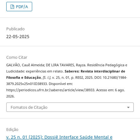
PDF/A
Publicado
22-05-2025
Como Citar
GALVÃO, Cauê Almeida; DE LIRA TAVARES, Rayza. Residência Pedagógica e
Ludicidade: experiências em relato.
Saberes: Revista interdisciplinar de
Filosofia e Educação
,
[S. l.]
, v. 25, n. 01, p. RE02, 2025. DOI: 10.21680/1984-
3879.2025v25n01ID38933. Disponível em:
https://periodicos.ufrn.br/saberes/article/view/38933. Acesso em: 6 ago.
2026.
Fomatos de Citação
Edição
v. 25 n. 01 (2025): Dossiê Interface Saúde Mental e