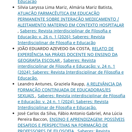
Educação
Silvia Laryssa Lima Mariz, Almária Mariz Batista,
ATUAÇÃO FARMACÊUTICA EM EDUCAÇÃO
PERMANENTE SOBRE INTERAÇÃO MEDICAMENTO /
ALEITAMENTO MATERNO EM CONTEXTO HOSPITALAR
,
Saberes: Revista interdisciplinar de Filosofia e
Educação: v. 26 n. 1 (2026): Saberes: Revista
Interdisciplinar de Filosofia e Educação
JOÃO EDUARDO AZEVEDO DA COSTA,
RELATO DE
EXPERIÊNCIA NA PRÁXIS DOCENTE NO ENSINO DA
GEOGRAFIA ESCOLAR
,
Saberes: Revista
interdisciplinar de Filosofia e Educação: v. 24 n. 1
(2024): Saberes: Revista Interdisciplinar de Filosofia e
Educação.
Leandro Antunes, Graziela Raupp,
A RELEVÂNCIA DA
FORMAÇÃO CONTINUADA DE EDUCADORAS/ES
SEXUAIS
,
Saberes: Revista interdisciplinar de Filosofia
e Educação: v. 24 n. 1 (2024): Saberes: Revista
Interdisciplinar de Filosofia e Educação.
José Carlos da Silva, Fábio Antonio Gabriel, Ana Lúcia
Pereira Baccon,
ENSINO E APRENDIZAGEM: POSSÍVEIS
DESAFIOS E PERSPECTIVAS NA FORMAÇÃO DE
PROFESSORES DE FILOSOFIA
,
Saberes: Revista