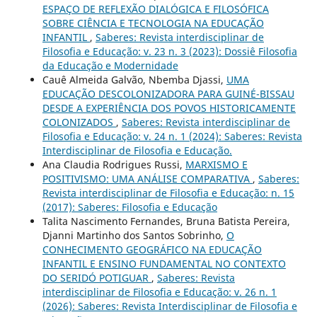
ESPAÇO DE REFLEXÃO DIALÓGICA E FILOSÓFICA
SOBRE CIÊNCIA E TECNOLOGIA NA EDUCAÇÃO
INFANTIL
,
Saberes: Revista interdisciplinar de
Filosofia e Educação: v. 23 n. 3 (2023): Dossiê Filosofia
da Educação e Modernidade
Cauê Almeida Galvão, Nbemba Djassi,
UMA
EDUCAÇÃO DESCOLONIZADORA PARA GUINÉ-BISSAU
DESDE A EXPERIÊNCIA DOS POVOS HISTORICAMENTE
COLONIZADOS
,
Saberes: Revista interdisciplinar de
Filosofia e Educação: v. 24 n. 1 (2024): Saberes: Revista
Interdisciplinar de Filosofia e Educação.
Ana Claudia Rodrigues Russi,
MARXISMO E
POSITIVISMO: UMA ANÁLISE COMPARATIVA
,
Saberes:
Revista interdisciplinar de Filosofia e Educação: n. 15
(2017): Saberes: Filosofia e Educação
Talita Nascimento Fernandes, Bruna Batista Pereira,
Djanni Martinho dos Santos Sobrinho,
O
CONHECIMENTO GEOGRÁFICO NA EDUCAÇÃO
INFANTIL E ENSINO FUNDAMENTAL NO CONTEXTO
DO SERIDÓ POTIGUAR
,
Saberes: Revista
interdisciplinar de Filosofia e Educação: v. 26 n. 1
(2026): Saberes: Revista Interdisciplinar de Filosofia e