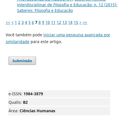
interdisciplinar de Filosofia e Educação: n. 12 (2015):
Saberes: Filosofia e Educação
<<
<
1
2
3
4
5
6
7
8
9
10
11
12
13
14
15
>
>>
Você também pode
iniciar uma pesquisa avançada por
similaridade
para este artigo.
Submissão
e-ISSN:
1984-3879
Qualis:
B2
Área:
Ciências Humanas