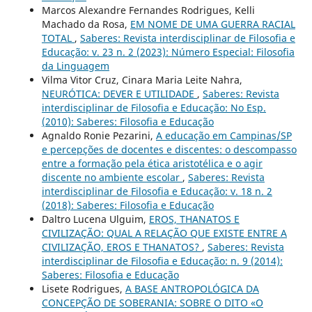
Marcos Alexandre Fernandes Rodrigues, Kelli
Machado da Rosa,
EM NOME DE UMA GUERRA RACIAL
TOTAL
,
Saberes: Revista interdisciplinar de Filosofia e
Educação: v. 23 n. 2 (2023): Número Especial: Filosofia
da Linguagem
Vilma Vitor Cruz, Cinara Maria Leite Nahra,
NEURÓTICA: DEVER E UTILIDADE
,
Saberes: Revista
interdisciplinar de Filosofia e Educação: No Esp.
(2010): Saberes: Filosofia e Educação
Agnaldo Ronie Pezarini,
A educação em Campinas/SP
e percepções de docentes e discentes: o descompasso
entre a formação pela ética aristotélica e o agir
discente no ambiente escolar
,
Saberes: Revista
interdisciplinar de Filosofia e Educação: v. 18 n. 2
(2018): Saberes: Filosofia e Educação
Daltro Lucena Ulguim,
EROS, THANATOS E
CIVILIZAÇÃO: QUAL A RELAÇÃO QUE EXISTE ENTRE A
CIVILIZAÇÃO, EROS E THANATOS?
,
Saberes: Revista
interdisciplinar de Filosofia e Educação: n. 9 (2014):
Saberes: Filosofia e Educação
Lisete Rodrigues,
A BASE ANTROPOLÓGICA DA
CONCEPÇÃO DE SOBERANIA: SOBRE O DITO «O