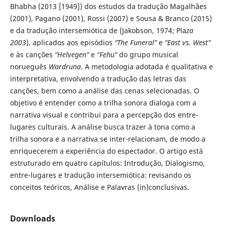
Bhabha (2013 [1949]) dos estudos da tradução Magalhães
(2001), Pagano (2001), Rossi (2007) e Sousa & Branco (2015)
e da tradução intersemiótica de (Jakobson, 1974; Pla
za
2003
), aplicados aos episódios
“The Funeral”
e
“East vs. West”
e às canções
“Helvegen”
e
“Fehu”
do grupo musical
norueguês
Wardruna
. A metodologia adotada é qualitativa e
interpretativa, envolvendo a tradução das letras das
canções, bem como a análise das cenas selecionadas. O
objetivo é entender como a trilha sonora dialoga com a
narrativa visual e contribui para a percepção dos entre-
lugares culturais. A análise busca trazer à tona como a
trilha sonora e a narrativa se inter-relacionam, de modo a
enriquecerem a experiência do espectador. O artigo está
estruturado em quatro capítulos: Introdução, Dialogismo,
entre-lugares e tradução intersemiótica: revisando os
conceitos teóricos, Análise e Palavras (in)conclusivas.
Downloads