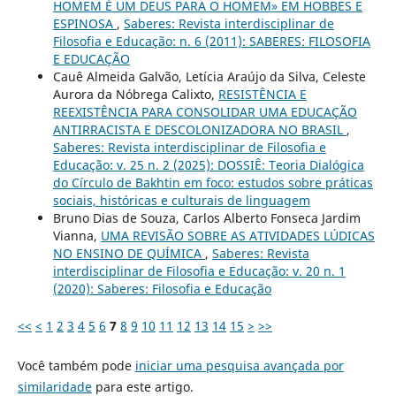
HOMEM É UM DEUS PARA O HOMEM» EM HOBBES E
ESPINOSA
,
Saberes: Revista interdisciplinar de
Filosofia e Educação: n. 6 (2011): SABERES: FILOSOFIA
E EDUCAÇÃO
Cauê Almeida Galvão, Letícia Araújo da Silva, Celeste
Aurora da Nóbrega Calixto,
RESISTÊNCIA E
REEXISTÊNCIA PARA CONSOLIDAR UMA EDUCAÇÃO
ANTIRRACISTA E DESCOLONIZADORA NO BRASIL
,
Saberes: Revista interdisciplinar de Filosofia e
Educação: v. 25 n. 2 (2025): DOSSIÊ: Teoria Dialógica
do Círculo de Bakhtin em foco: estudos sobre práticas
sociais, históricas e culturais de linguagem
Bruno Dias de Souza, Carlos Alberto Fonseca Jardim
Vianna,
UMA REVISÃO SOBRE AS ATIVIDADES LÚDICAS
NO ENSINO DE QUÍMICA
,
Saberes: Revista
interdisciplinar de Filosofia e Educação: v. 20 n. 1
(2020): Saberes: Filosofia e Educação
<<
<
1
2
3
4
5
6
7
8
9
10
11
12
13
14
15
>
>>
Você também pode
iniciar uma pesquisa avançada por
similaridade
para este artigo.