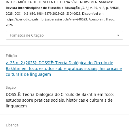
INTERSEMIÓTICA DE HELVEGEN E FEHU NA SÉRIE NORSEMEN.
Saberes:
Revista interdisciplinar de Filosofia e Educação
,
[S. l.]
, v. 25, n. 2, p. BHK01,
2025. DOI: 10.21680/1984-3879.2025v25n2ID40623. Disponível em:
https://periodicos.ufrn.br/saberes/article/view/40623. Acesso em: 8 ago.
2026.
Fomatos de Citação
Edição
v. 25 n. 2 (2025): DOSSIÊ: Teoria Dialógica do Círculo de
Bakhtin em foco: estudos sobre práticas sociais, históricas e
culturais de linguagem
Seção
DOSSIÊ: Teoria Dialógica do Círculo de Bakhtin em foco:
estudos sobre práticas sociais, históricas e culturais de
linguagem
Licença