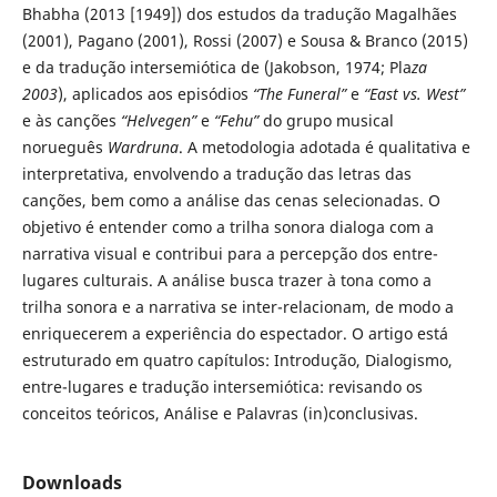
Bhabha (2013 [1949]) dos estudos da tradução Magalhães
(2001), Pagano (2001), Rossi (2007) e Sousa & Branco (2015)
e da tradução intersemiótica de (Jakobson, 1974; Pla
za
2003
), aplicados aos episódios
“The Funeral”
e
“East vs. West”
e às canções
“Helvegen”
e
“Fehu”
do grupo musical
norueguês
Wardruna
. A metodologia adotada é qualitativa e
interpretativa, envolvendo a tradução das letras das
canções, bem como a análise das cenas selecionadas. O
objetivo é entender como a trilha sonora dialoga com a
narrativa visual e contribui para a percepção dos entre-
lugares culturais. A análise busca trazer à tona como a
trilha sonora e a narrativa se inter-relacionam, de modo a
enriquecerem a experiência do espectador. O artigo está
estruturado em quatro capítulos: Introdução, Dialogismo,
entre-lugares e tradução intersemiótica: revisando os
conceitos teóricos, Análise e Palavras (in)conclusivas.
Downloads