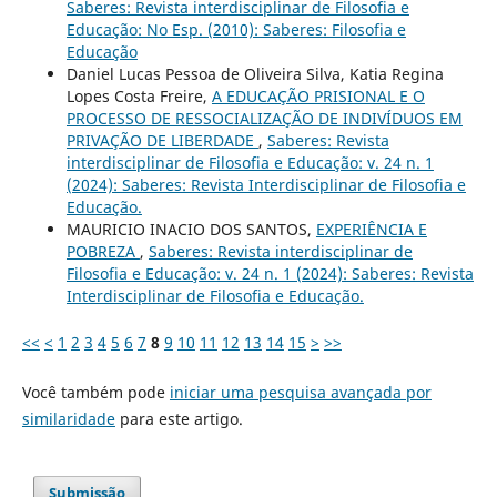
Saberes: Revista interdisciplinar de Filosofia e
Educação: No Esp. (2010): Saberes: Filosofia e
Educação
Daniel Lucas Pessoa de Oliveira Silva, Katia Regina
Lopes Costa Freire,
A EDUCAÇÃO PRISIONAL E O
PROCESSO DE RESSOCIALIZAÇÃO DE INDIVÍDUOS EM
PRIVAÇÃO DE LIBERDADE
,
Saberes: Revista
interdisciplinar de Filosofia e Educação: v. 24 n. 1
(2024): Saberes: Revista Interdisciplinar de Filosofia e
Educação.
MAURICIO INACIO DOS SANTOS,
EXPERIÊNCIA E
POBREZA
,
Saberes: Revista interdisciplinar de
Filosofia e Educação: v. 24 n. 1 (2024): Saberes: Revista
Interdisciplinar de Filosofia e Educação.
<<
<
1
2
3
4
5
6
7
8
9
10
11
12
13
14
15
>
>>
Você também pode
iniciar uma pesquisa avançada por
similaridade
para este artigo.
Submissão