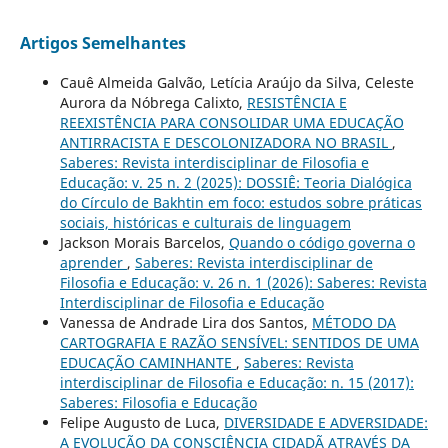
Artigos Semelhantes
Cauê Almeida Galvão, Letícia Araújo da Silva, Celeste
Aurora da Nóbrega Calixto,
RESISTÊNCIA E
REEXISTÊNCIA PARA CONSOLIDAR UMA EDUCAÇÃO
ANTIRRACISTA E DESCOLONIZADORA NO BRASIL
,
Saberes: Revista interdisciplinar de Filosofia e
Educação: v. 25 n. 2 (2025): DOSSIÊ: Teoria Dialógica
do Círculo de Bakhtin em foco: estudos sobre práticas
sociais, históricas e culturais de linguagem
Jackson Morais Barcelos,
Quando o código governa o
aprender
,
Saberes: Revista interdisciplinar de
Filosofia e Educação: v. 26 n. 1 (2026): Saberes: Revista
Interdisciplinar de Filosofia e Educação
Vanessa de Andrade Lira dos Santos,
MÉTODO DA
CARTOGRAFIA E RAZÃO SENSÍVEL: SENTIDOS DE UMA
EDUCAÇÃO CAMINHANTE
,
Saberes: Revista
interdisciplinar de Filosofia e Educação: n. 15 (2017):
Saberes: Filosofia e Educação
Felipe Augusto de Luca,
DIVERSIDADE E ADVERSIDADE:
A EVOLUÇÃO DA CONSCIÊNCIA CIDADÃ ATRAVÉS DA