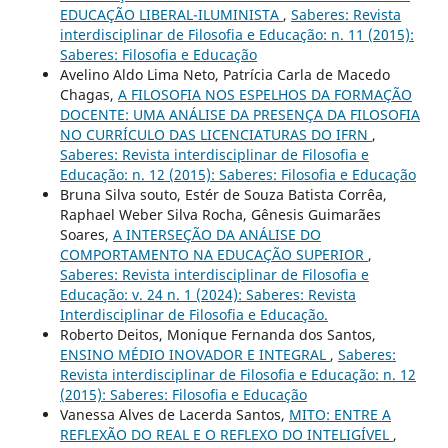
EDUCAÇÃO LIBERAL-ILUMINISTA
,
Saberes: Revista
interdisciplinar de Filosofia e Educação: n. 11 (2015):
Saberes: Filosofia e Educação
Avelino Aldo Lima Neto, Patrícia Carla de Macedo
Chagas,
A FILOSOFIA NOS ESPELHOS DA FORMAÇÃO
DOCENTE: UMA ANÁLISE DA PRESENÇA DA FILOSOFIA
NO CURRÍCULO DAS LICENCIATURAS DO IFRN
,
Saberes: Revista interdisciplinar de Filosofia e
Educação: n. 12 (2015): Saberes: Filosofia e Educação
Bruna Silva souto, Estér de Souza Batista Corrêa,
Raphael Weber Silva Rocha, Gênesis Guimarães
Soares,
A INTERSEÇÃO DA ANÁLISE DO
COMPORTAMENTO NA EDUCAÇÃO SUPERIOR
,
Saberes: Revista interdisciplinar de Filosofia e
Educação: v. 24 n. 1 (2024): Saberes: Revista
Interdisciplinar de Filosofia e Educação.
Roberto Deitos, Monique Fernanda dos Santos,
ENSINO MÉDIO INOVADOR E INTEGRAL
,
Saberes:
Revista interdisciplinar de Filosofia e Educação: n. 12
(2015): Saberes: Filosofia e Educação
Vanessa Alves de Lacerda Santos,
MITO: ENTRE A
REFLEXÃO DO REAL E O REFLEXO DO INTELIGÍVEL
,