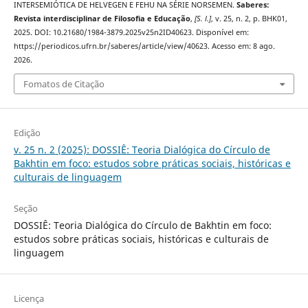
INTERSEMIÓTICA DE HELVEGEN E FEHU NA SÉRIE NORSEMEN.
Saberes:
Revista interdisciplinar de Filosofia e Educação
,
[S. l.]
, v. 25, n. 2, p. BHK01,
2025. DOI: 10.21680/1984-3879.2025v25n2ID40623. Disponível em:
https://periodicos.ufrn.br/saberes/article/view/40623. Acesso em: 8 ago.
2026.
Fomatos de Citação
Edição
v. 25 n. 2 (2025): DOSSIÊ: Teoria Dialógica do Círculo de
Bakhtin em foco: estudos sobre práticas sociais, históricas e
culturais de linguagem
Seção
DOSSIÊ: Teoria Dialógica do Círculo de Bakhtin em foco:
estudos sobre práticas sociais, históricas e culturais de
linguagem
Licença