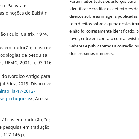
Foram feitos todos os esforços para
o. Palavra e
identificar e creditar os detentores de
ias e noções de Bakhtin.
direitos sobre as imagens publicadas.
tem direitos sobre alguma destas im
e não foi corretamente identificado, 
o Paulo: Cultrix, 1974.
favor, entre em contato com a revista
Saberes e publicaremos a correção 
as em tradução: o uso de
dos próximos números.
todologias de pesquisa
s, UFMG, 2001. p. 93-116.
 do Nórdico Antigo para
 jul./dez. 2013. Disponível
irabilia-17-2013-
rse-portuguese
>. Acesso
ráficas em tradução. In:
e pesquisa em tradução.
. 117-146 p.