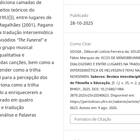
 adiciona camadas de
eitos teóricos do
Publicado
1953])), entre-lugares de
28-10-2025
Magalhães (2001), Pagano
a tradução intersemiótica
pisódios
“The Funeral”
e
Como Citar
 grupo musical
SOUSA , Déborah Letícia Ferreira de; SOUZ
ualitativa e
Fábio Marques de. ECOS DE MÍMISBRUNNR
s das canções, bem como a
DIALOGISMO E ENTRE-LUGARES NA TRAD
tender como a trilha
INTERSEMIÓTICA DE HELVEGEN E FEHU NA
ui para a percepção dos
NORSEMEN.
Saberes: Revista interdiscipl
de Filosofia e Educação
,
[S. l.]
, v. 25, n. 2, 
 tona como a trilha
BHK01, 2025. DOI: 10.21680/1984-
odo a enriquecerem a
3879.2025v25n2ID40623. Disponível em:
turado em quatro
https://periodicos.ufrn.br/saberes/article
s e tradução
0623. Acesso em: 9 ago. 2026.
Análise e Palavras
Fomatos de Citação