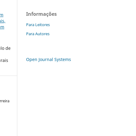
Informações
em
is,
Para Leitores
gem
Para Autores
ulo de
Open Journal Systems
urais
rreira
a