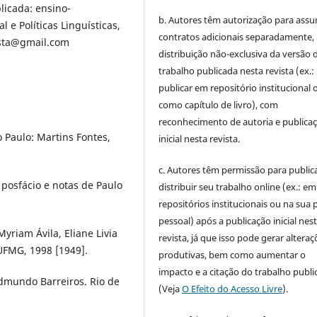
plicada: ensino-
b. Autores têm autorização para assu
 e Políticas Linguísticas,
contratos adicionais separadamente,
ista@gmail.com
distribuição não-exclusiva da versão 
trabalho publicada nesta revista (ex.:
publicar em repositório institucional 
como capítulo de livro), com
reconhecimento de autoria e publica
o Paulo: Martins Fontes,
inicial nesta revista.
c. Autores têm permissão para publica
posfácio e notas de Paulo
distribuir seu trabalho online (ex.: em
repositórios institucionais ou na sua 
pessoal) após a publicação inicial nes
yriam Ávila, Eliane Livia
revista, já que isso pode gerar alteraç
 UFMG, 1998 [1949].
produtivas, bem como aumentar o
impacto e a citação do trabalho publ
dmundo Barreiros. Rio de
(Veja
O Efeito do Acesso Livre
).