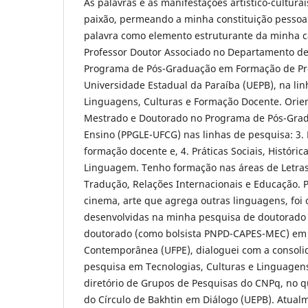
As palavras e as manifestações artístico-cultur
paixão, permeando a minha constituição pessoal
palavra como elemento estruturante da minha c
Professor Doutor Associado no Departamento de 
Programa de Pós-Graduação em Formação de Pr
Universidade Estadual da Paraíba (UEPB), na li
Linguagens, Culturas e Formação Docente. Orie
Mestrado e Doutorado no Programa de Pós-Gra
Ensino (PPGLE-UFCG) nas linhas de pesquisa: 3. 
formação docente e, 4. Práticas Sociais, Históric
Linguagem. Tenho formação nas áreas de Letras
Tradução, Relações Internacionais e Educação. P
cinema, arte que agrega outras linguagens, foi 
desenvolvidas na minha pesquisa de doutorado 
doutorado (como bolsista PNPD-CAPES-MEC) em
Contemporânea (UFPE), dialoguei com a consoli
pesquisa em Tecnologias, Culturas e Linguagens
diretório de Grupos de Pesquisas do CNPq, no q
do Círculo de Bakhtin em Diálogo (UEPB). Atua