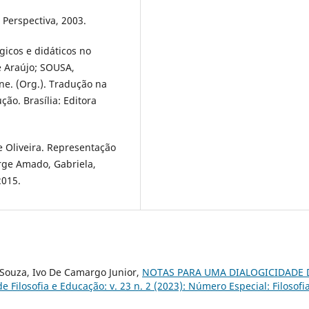
 Perspectiva, 2003.
gicos e didáticos no
e Araújo; SOUSA,
e. (Org.). Tradução na
ção. Brasília: Editora
 Oliveira. Representação
orge Amado, Gabriela,
2015.
 Souza, Ivo De Camargo Junior,
NOTAS PARA UMA DIALOGICIDADE
de Filosofia e Educação: v. 23 n. 2 (2023): Número Especial: Filosofi