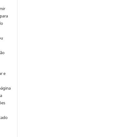
mir
 para
do
ou
ção
r e
página
ta
ões
icado