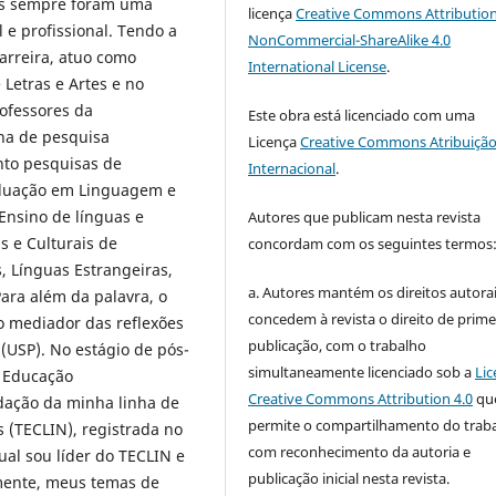
ais sempre foram uma
licença
Creative Commons Attribution
 e profissional. Tendo a
NonCommercial-ShareAlike 4.0
arreira, atuo como
International License
.
Letras e Artes e no
ofessores da
Este obra está licenciado com uma
nha de pesquisa
Licença
Creative Commons Atribuição
nto pesquisas de
Internacional
.
duação em Linguagem e
Ensino de línguas e
Autores que publicam nesta revista
as e Culturais de
concordam com os seguintes termos
, Línguas Estrangeiras,
a. Autores mantém os direitos autorai
ara além da palavra, o
concedem à revista o direito de prime
o mediador das reflexões
publicação, com o trabalho
(USP). No estágio de pós-
simultaneamente licenciado sob a
Lic
 Educação
Creative Commons Attribution 4.0
qu
dação da minha linha de
permite o compartilhamento do trab
 (TECLIN), registrada no
com reconhecimento da autoria e
ual sou líder do TECLIN e
publicação inicial nesta revista.
lmente, meus temas de