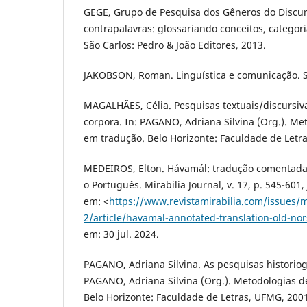
GEGE, Grupo de Pesquisa dos Gêneros do Discurs
contrapalavras: glossariando conceitos, categor
São Carlos: Pedro & João Editores, 2013.
JAKOBSON, Roman. Linguística e comunicação. Sã
MAGALHÃES, Célia. Pesquisas textuais/discursiv
corpora. In: PAGANO, Adriana Silvina (Org.). Me
em tradução. Belo Horizonte: Faculdade de Letra
MEDEIROS, Elton. Hávamál: tradução comentada
o Português. Mirabilia Journal, v. 17, p. 545-601,
em: <
https://www.revistamirabilia.com/issues/m
2/article/havamal-annotated-translation-old-no
em: 30 jul. 2024.
PAGANO, Adriana Silvina. As pesquisas historiog
PAGANO, Adriana Silvina (Org.). Metodologias d
Belo Horizonte: Faculdade de Letras, UFMG, 2001