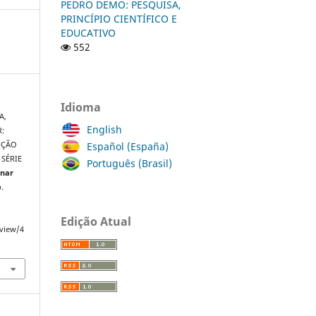
PEDRO DEMO: PESQUISA,
PRINCÍPIO CIENTÍFICO E
EDUCATIVO
552
Idioma
A,
English
:
Español (España)
UÇÃO
 SÉRIE
Português (Brasil)
inar
p.
Edição Atual
/view/4