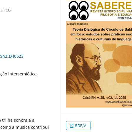
- UFCG
25n2ID40623
ção intersemiótica,
 trilha sonora e a
PDF/A
 como a música contribui