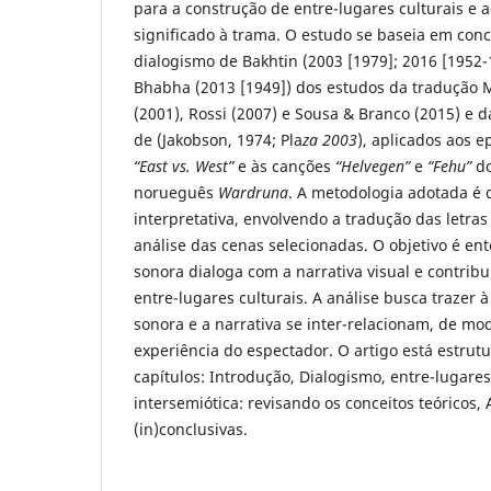
para a construção de entre-lugares culturais e
significado à trama. O estudo se baseia em conc
dialogismo de Bakhtin (2003 [1979]; 2016 [1952-
Bhabha (2013 [1949]) dos estudos da tradução 
(2001), Rossi (2007) e Sousa & Branco (2015) e d
de (Jakobson, 1974; Pla
za 2003
), aplicados aos e
“East vs. West”
e às canções
“Helvegen”
e
“Fehu”
do
norueguês
Wardruna
. A metodologia adotada é q
interpretativa, envolvendo a tradução das letra
análise das cenas selecionadas. O objetivo é en
sonora dialoga com a narrativa visual e contrib
entre-lugares culturais. A análise busca trazer à
sonora e a narrativa se inter-relacionam, de m
experiência do espectador. O artigo está estru
capítulos: Introdução, Dialogismo, entre-lugare
intersemiótica: revisando os conceitos teóricos, 
(in)conclusivas.