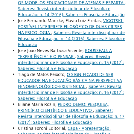
OS MODELOS EDUCACIONAIS DE ATENAS E ESPARTA
,
Saberes: Revista interdisciplinar de Filosofia e
Educação: n. 14 (2016): Saberes: Filosofia e Educação
José Fernando Manzke, Flávio Luiz Freitas,
VIGOTSKI:
POSSÍVEL INTERPRETE FILOSÓFICO DE DUAS CRISES
NA PSICOLOGIA
,
Saberes: Revista interdisciplinar de
Filosofia e Educação: n. 14 (2016): Saberes: Filosofia e
Educação
José Jõao Neves Barbosa Vicente,
ROUSSEAU: A
“EXPERIÊNCIA” E O PENSAR
,
Saberes: Revista
interdisciplinar de Filosofia e Educação: n. 15 (2017):
Saberes: Filosofia e Educação
Tiago de Matos Peixoto,
O SIGNIFICADO DE SER
EDUCADOR NA EDUCAÇÃO BÁSICA NA PERSPECTIVA
FENOMENOLÓGICO-EXISTENCIAL
,
Saberes: Revista
interdisciplinar de Filosofia e Educação: n. 16 (2017):
Saberes: Filosofia e Educação
Eliane Maria Rozin,
PEDRO DEMO: PESQUISA,
PRINCÍPIO CIENTÍFICO E EDUCATIVO
,
Saberes:
Revista interdisciplinar de Filosofia e Educação: n. 17
(2017): Saberes: Filosofia e Educação
Cristina Foroni Editorial,
Capa - Apresentação
,