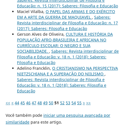
Saberes: Revista interdisciplinar de Filosofia e
Educação: n. 15 (2017): Saberes: Filosofia e Educação
Maciel Vilalba,
O PAPEL DAS ARMAS E DO EXÉRCITO
EM A ARTE DA GUERRA DE MAQUIAVEL
,
Saberes:
Revista interdisciplinar de Filosofia e Educação: n. 17
(2017): Saberes: Filosofia e Educação
Gerson Alves de Oliveira,
CULTURA E HISTÓRIA DA
POPULAÇÃO AFRO-BRASILEIRA E AFRICANA NO
CURRÍCULO ESCOLAR: O NEGRO E SUA
SOCIABILIDADE.
,
Saberes: Revista interdisciplinar de
Filosofia e Educação: v. 18 n. 1 (2018): Saberes:
Filosofia e Educação
Adelino Francklin,
O CRISTIANISMO NA PERSPECTIVA
NIETZSCHIANA E A SUPERAÇÃO DO NIILISMO
,
Saberes: Revista interdisciplinar de Filosofia e
Educação: v. 18 n. 1 (2018): Saberes: Filosofia e
Educação
<<
<
44
45
46
47
48
49
50
51
52
53
54
55
>
>>
Você também pode
iniciar uma pesquisa avançada por
similaridade
para este artigo.