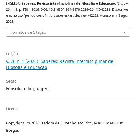
INGLESA.
Saberes: Revista interdisciplinar de Filosofia e Educação
,
[S. l.]
, v.
26, n. 1, p. FI01, 2026. DOI: 10.21680/1984-3879.2026v26n1ID42221. Disponível
em: https://periodicos.ufrn.br/saberes/article/view/42221. Acesso em: 8 ago.
2026.
Fomatos de Citação
Edição
v. 26 n. 1 (2026): Saberes: Revista Interdisciplinar de
Filosofia e Educação
Seção
Filosofia e linguagens
Licença
Copyright (c) 2026 Isadora de C. Penholato Ricci, Marilurdes Cruz
Borges