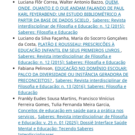
Luciana Flôr Correa, Walter Antonio Bazzo,
QUEM,
ONDE, QUANTO E O QUE ANDAM FALANDO DE PAUL
KARL FEYERABEND: UM ESTUDO BIBLIOMÉTRICO A
PARTIR DA BASE DE DADOS SCIELO
,
Saberes: Revista
interdisciplinar de Filosofia e Educação: n. 12 (2015):
Saberes: Filosofia e Educação
Luciano da Silva Façanha, Maria do Socorro Gonçalves
da Costa,
PLATÃO E ROUSSEAU: PRESCRIÇÕES À
EDUCAÇÃO INFANTIL EM SEUS PRIMEIROS LIVROS
,
Saberes: Revista interdisciplinar de Filosofia e
Educação: n. 12 (2015): Saberes: Filosofia e Educação
Fabiana Pelinson,
EDUCAÇÃO NO DOMÍNIO ESCOLAR:
PALCO DA DIVERSIDADE OU INSTÂNCIA GERADORA DE
PRECONCEITOS?
,
Saberes: Revista interdisciplinar de
Filosofia e Educação: n. 13 (2016): Saberes: Filosofia e
Educação
Frankly Eudes Sousa Martins, Francisco Vinícius
Ferreira Gomes, Tulia Fernanda Meira Garcia,
Conceitos de educação em saúde para a prática nos
serviços
,
Saberes: Revista interdisciplinar de Filosofia
e Educação: v. 25 n. 01 (2025): Dossiê Interface Saúde
Mental e Educação: Tecendo Saberes
Interdisciplinares