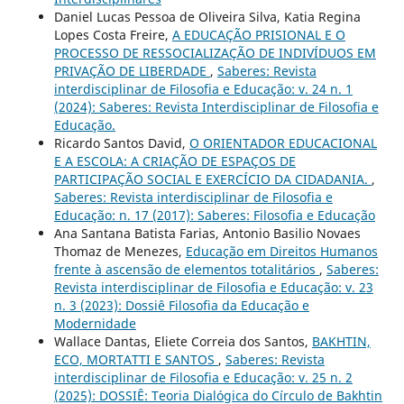
Daniel Lucas Pessoa de Oliveira Silva, Katia Regina
Lopes Costa Freire,
A EDUCAÇÃO PRISIONAL E O
PROCESSO DE RESSOCIALIZAÇÃO DE INDIVÍDUOS EM
PRIVAÇÃO DE LIBERDADE
,
Saberes: Revista
interdisciplinar de Filosofia e Educação: v. 24 n. 1
(2024): Saberes: Revista Interdisciplinar de Filosofia e
Educação.
Ricardo Santos David,
O ORIENTADOR EDUCACIONAL
E A ESCOLA: A CRIAÇÃO DE ESPAÇOS DE
PARTICIPAÇÃO SOCIAL E EXERCÍCIO DA CIDADANIA.
,
Saberes: Revista interdisciplinar de Filosofia e
Educação: n. 17 (2017): Saberes: Filosofia e Educação
Ana Santana Batista Farias, Antonio Basilio Novaes
Thomaz de Menezes,
Educação em Direitos Humanos
frente à ascensão de elementos totalitários
,
Saberes:
Revista interdisciplinar de Filosofia e Educação: v. 23
n. 3 (2023): Dossiê Filosofia da Educação e
Modernidade
Wallace Dantas, Eliete Correia dos Santos,
BAKHTIN,
ECO, MORTATTI E SANTOS
,
Saberes: Revista
interdisciplinar de Filosofia e Educação: v. 25 n. 2
(2025): DOSSIÊ: Teoria Dialógica do Círculo de Bakhtin