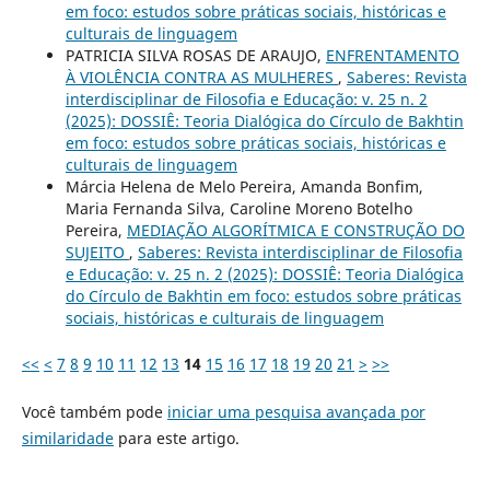
em foco: estudos sobre práticas sociais, históricas e
culturais de linguagem
PATRICIA SILVA ROSAS DE ARAUJO,
ENFRENTAMENTO
À VIOLÊNCIA CONTRA AS MULHERES
,
Saberes: Revista
interdisciplinar de Filosofia e Educação: v. 25 n. 2
(2025): DOSSIÊ: Teoria Dialógica do Círculo de Bakhtin
em foco: estudos sobre práticas sociais, históricas e
culturais de linguagem
Márcia Helena de Melo Pereira, Amanda Bonfim,
Maria Fernanda Silva, Caroline Moreno Botelho
Pereira,
MEDIAÇÃO ALGORÍTMICA E CONSTRUÇÃO DO
SUJEITO
,
Saberes: Revista interdisciplinar de Filosofia
e Educação: v. 25 n. 2 (2025): DOSSIÊ: Teoria Dialógica
do Círculo de Bakhtin em foco: estudos sobre práticas
sociais, históricas e culturais de linguagem
<<
<
7
8
9
10
11
12
13
14
15
16
17
18
19
20
21
>
>>
Você também pode
iniciar uma pesquisa avançada por
similaridade
para este artigo.