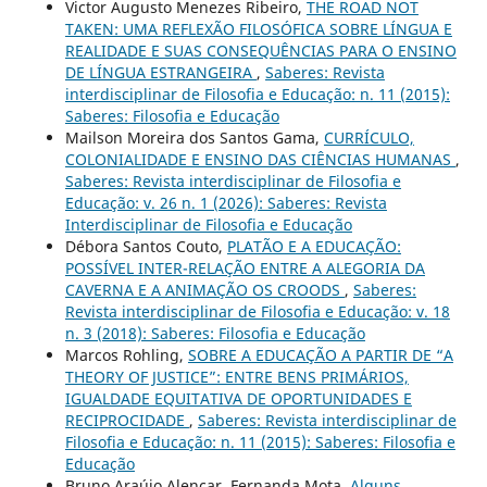
Victor Augusto Menezes Ribeiro,
THE ROAD NOT
TAKEN: UMA REFLEXÃO FILOSÓFICA SOBRE LÍNGUA E
REALIDADE E SUAS CONSEQUÊNCIAS PARA O ENSINO
DE LÍNGUA ESTRANGEIRA
,
Saberes: Revista
interdisciplinar de Filosofia e Educação: n. 11 (2015):
Saberes: Filosofia e Educação
Mailson Moreira dos Santos Gama,
CURRÍCULO,
COLONIALIDADE E ENSINO DAS CIÊNCIAS HUMANAS
,
Saberes: Revista interdisciplinar de Filosofia e
Educação: v. 26 n. 1 (2026): Saberes: Revista
Interdisciplinar de Filosofia e Educação
Débora Santos Couto,
PLATÃO E A EDUCAÇÃO:
POSSÍVEL INTER-RELAÇÃO ENTRE A ALEGORIA DA
CAVERNA E A ANIMAÇÃO OS CROODS
,
Saberes:
Revista interdisciplinar de Filosofia e Educação: v. 18
n. 3 (2018): Saberes: Filosofia e Educação
Marcos Rohling,
SOBRE A EDUCAÇÃO A PARTIR DE “A
THEORY OF JUSTICE”: ENTRE BENS PRIMÁRIOS,
IGUALDADE EQUITATIVA DE OPORTUNIDADES E
RECIPROCIDADE
,
Saberes: Revista interdisciplinar de
Filosofia e Educação: n. 11 (2015): Saberes: Filosofia e
Educação
Bruno Araújo Alencar, Fernanda Mota,
Alguns