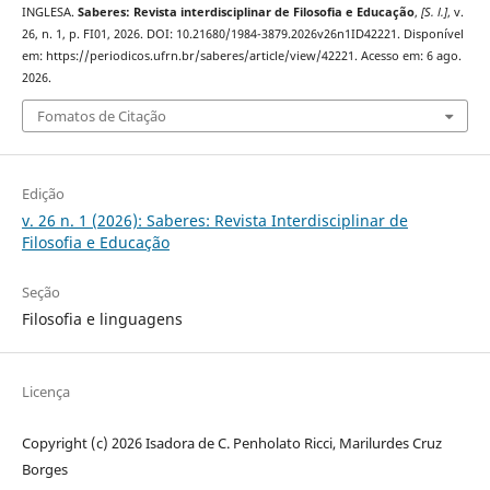
INGLESA.
Saberes: Revista interdisciplinar de Filosofia e Educação
,
[S. l.]
, v.
26, n. 1, p. FI01, 2026. DOI: 10.21680/1984-3879.2026v26n1ID42221. Disponível
em: https://periodicos.ufrn.br/saberes/article/view/42221. Acesso em: 6 ago.
2026.
Fomatos de Citação
Edição
v. 26 n. 1 (2026): Saberes: Revista Interdisciplinar de
Filosofia e Educação
Seção
Filosofia e linguagens
Licença
Copyright (c) 2026 Isadora de C. Penholato Ricci, Marilurdes Cruz
Borges