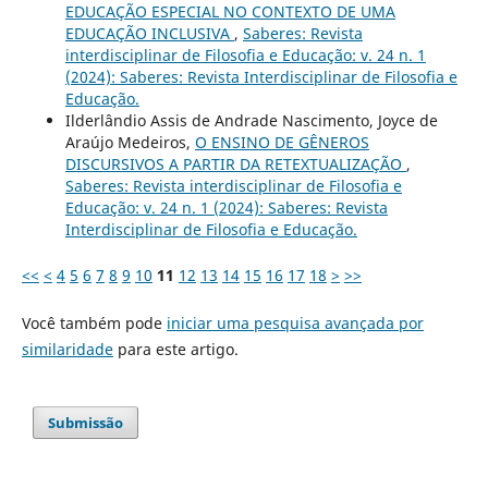
EDUCAÇÃO ESPECIAL NO CONTEXTO DE UMA
EDUCAÇÃO INCLUSIVA
,
Saberes: Revista
interdisciplinar de Filosofia e Educação: v. 24 n. 1
(2024): Saberes: Revista Interdisciplinar de Filosofia e
Educação.
Ilderlândio Assis de Andrade Nascimento, Joyce de
Araújo Medeiros,
O ENSINO DE GÊNEROS
DISCURSIVOS A PARTIR DA RETEXTUALIZAÇÃO
,
Saberes: Revista interdisciplinar de Filosofia e
Educação: v. 24 n. 1 (2024): Saberes: Revista
Interdisciplinar de Filosofia e Educação.
<<
<
4
5
6
7
8
9
10
11
12
13
14
15
16
17
18
>
>>
Você também pode
iniciar uma pesquisa avançada por
similaridade
para este artigo.
Submissão