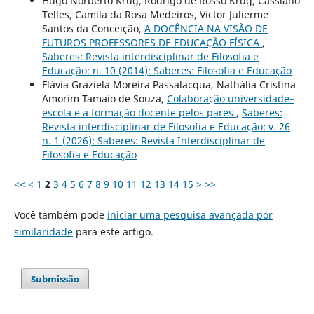
Hugo Norberto Krug, Rodrigo de Rosso Krug, Cassiano
Telles, Camila da Rosa Medeiros, Victor Julierme
Santos da Conceição,
A DOCÊNCIA NA VISÃO DE
FUTUROS PROFESSORES DE EDUCAÇÃO FÍSICA
,
Saberes: Revista interdisciplinar de Filosofia e
Educação: n. 10 (2014): Saberes: Filosofia e Educação
Flávia Graziela Moreira Passalacqua, Nathália Cristina
Amorim Tamaio de Souza,
Colaboração universidade–
escola e a formação docente pelos pares
,
Saberes:
Revista interdisciplinar de Filosofia e Educação: v. 26
n. 1 (2026): Saberes: Revista Interdisciplinar de
Filosofia e Educação
<<
<
1
2
3
4
5
6
7
8
9
10
11
12
13
14
15
>
>>
Você também pode
iniciar uma pesquisa avançada por
similaridade
para este artigo.
Submissão