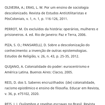
OLIVEIRA, A.; ERAS, L. W. Por um ensino de sociologia
descolonizado. Revista de Estudos AntiUtilitaristas e
PósColoniais, v. 1, n. 1, p. 116-126, 2011.
PERROT, M. Os excluídos da história: operários, mulheres e
prisioneiros. 4. ed. Rio de Janeiro: Paz e Terra, 2006.
PIZA, S. O.; PANSARELLI, D. Sobre a descolonização do
conhecimento: a invenção de outras epistemologias.
Estudos de Religião, v. 26, n. 43, p. 25-35, 2012.
QUIJANO, A. Colonialidade do poder: eurocentrismo e
América Latina. Buenos Aires: Clacso, 2005.
REIS, D. dos S. Saberes encruzilhados :(de) colonialidade,
racismo epistêmico e ensino de filosofia. Educar em Revista,
v. 36, p. e75102, 2020.
REIS, J. J. Quilombos e revoltas escravas no Brasil. Revista