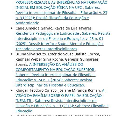
PROFESSORES(AS) E AS INFERÊNCIAS NA FORMAÇÃO
INICIAL EM EDUCAÇÃO FÍSICA NA UFC
,
Saberes:
Revista interdisciplinar de Filosofia e Educação: v. 23
n. 3 (2023): Dossiê Filosofia da Educação e
Modernidade
Cauê Almeida Galvão, Rayza de Lira Tavares,
Residência Pedagógica e Ludicidade
,
Saberes: Revista
interdisciplinar de Filosofia e Educação: v. 25 n. 01
(2025): Dossiê Interface Saúde Mental e Educação:
Tecendo Saberes Interdisciplinares
Bruna Silva souto, Estér de Souza Batista Corrêa,
Raphael Weber Silva Rocha, Gênesis Guimarães
Soares,
A INTERSEÇÃO DA ANÁLISE DO
COMPORTAMENTO NA EDUCAÇÃO SUPERIOR
,
Saberes: Revista interdisciplinar de Filosofia e
Educação: v. 24 n. 1 (2024): Saberes: Revista
Interdisciplinar de Filosofia e Educação.
Klinger Teodoro Ciríaco, Josiane Miranda Roman,
A
VISÃO DA FAMÍLIA SOBRE O PAPEL DA EDUCAÇÃO
INFANTIL
,
Saberes: Revista interdisciplinar de
Filosofia e Educação: n. 13 (2016): Saberes: Filosofia e
Educação