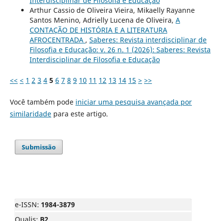
Interdisciplinar de Filosofia e Educação
Arthur Cassio de Oliveira Vieira, Mikaelly Rayanne
Santos Menino, Adrielly Lucena de Oliveira,
A
CONTAÇÃO DE HISTÓRIA E A LITERATURA
AFROCENTRADA
,
Saberes: Revista interdisciplinar de
Filosofia e Educação: v. 26 n. 1 (2026): Saberes: Revista
Interdisciplinar de Filosofia e Educação
<<
<
1
2
3
4
5
6
7
8
9
10
11
12
13
14
15
>
>>
Você também pode
iniciar uma pesquisa avançada por
similaridade
para este artigo.
Submissão
e-ISSN:
1984-3879
Qualis:
B2