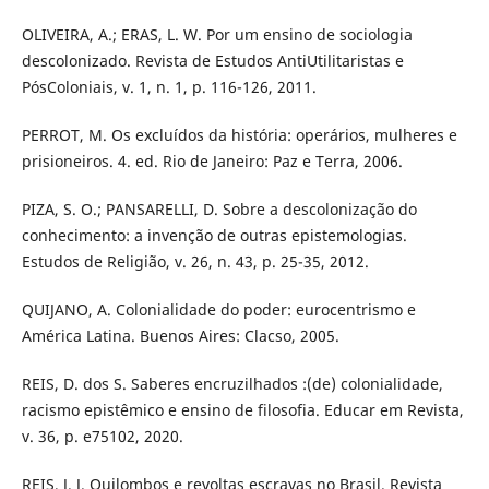
OLIVEIRA, A.; ERAS, L. W. Por um ensino de sociologia
descolonizado. Revista de Estudos AntiUtilitaristas e
PósColoniais, v. 1, n. 1, p. 116-126, 2011.
PERROT, M. Os excluídos da história: operários, mulheres e
prisioneiros. 4. ed. Rio de Janeiro: Paz e Terra, 2006.
PIZA, S. O.; PANSARELLI, D. Sobre a descolonização do
conhecimento: a invenção de outras epistemologias.
Estudos de Religião, v. 26, n. 43, p. 25-35, 2012.
QUIJANO, A. Colonialidade do poder: eurocentrismo e
América Latina. Buenos Aires: Clacso, 2005.
REIS, D. dos S. Saberes encruzilhados :(de) colonialidade,
racismo epistêmico e ensino de filosofia. Educar em Revista,
v. 36, p. e75102, 2020.
REIS, J. J. Quilombos e revoltas escravas no Brasil. Revista