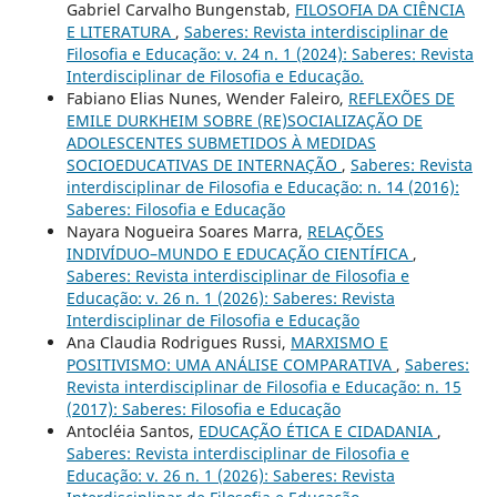
Gabriel Carvalho Bungenstab,
FILOSOFIA DA CIÊNCIA
E LITERATURA
,
Saberes: Revista interdisciplinar de
Filosofia e Educação: v. 24 n. 1 (2024): Saberes: Revista
Interdisciplinar de Filosofia e Educação.
Fabiano Elias Nunes, Wender Faleiro,
REFLEXÕES DE
EMILE DURKHEIM SOBRE (RE)SOCIALIZAÇÃO DE
ADOLESCENTES SUBMETIDOS À MEDIDAS
SOCIOEDUCATIVAS DE INTERNAÇÃO
,
Saberes: Revista
interdisciplinar de Filosofia e Educação: n. 14 (2016):
Saberes: Filosofia e Educação
Nayara Nogueira Soares Marra,
RELAÇÕES
INDIVÍDUO–MUNDO E EDUCAÇÃO CIENTÍFICA
,
Saberes: Revista interdisciplinar de Filosofia e
Educação: v. 26 n. 1 (2026): Saberes: Revista
Interdisciplinar de Filosofia e Educação
Ana Claudia Rodrigues Russi,
MARXISMO E
POSITIVISMO: UMA ANÁLISE COMPARATIVA
,
Saberes:
Revista interdisciplinar de Filosofia e Educação: n. 15
(2017): Saberes: Filosofia e Educação
Antocléia Santos,
EDUCAÇÃO ÉTICA E CIDADANIA
,
Saberes: Revista interdisciplinar de Filosofia e
Educação: v. 26 n. 1 (2026): Saberes: Revista