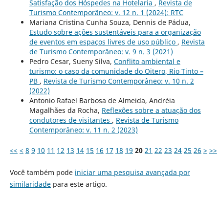
Satisfação dos Hóspedes na Hotelaria
,
Revista de
Turismo Contemporâneo: v. 12 n. 1 (2024): RTC
Mariana Cristina Cunha Souza, Dennis de Pádua,
Estudo sobre ações sustentáveis para a organização
de eventos em espaços livres de uso público
,
Revista
de Turismo Contemporâneo: v. 9 n. 3 (2021)
Pedro Cesar, Sueny Silva,
Conflito ambiental e
turismo: o caso da comunidade do Oitero, Rio Tinto –
PB
,
Revista de Turismo Contemporâneo: v. 10 n. 2
(2022)
Antonio Rafael Barbosa de Almeida, Andréia
Magalhães da Rocha,
Reflexões sobre a atuação dos
condutores de visitantes
,
Revista de Turismo
Contemporâneo: v. 11 n. 2 (2023)
<<
<
8
9
10
11
12
13
14
15
16
17
18
19
20
21
22
23
24
25
26
>
>>
Você também pode
iniciar uma pesquisa avançada por
similaridade
para este artigo.