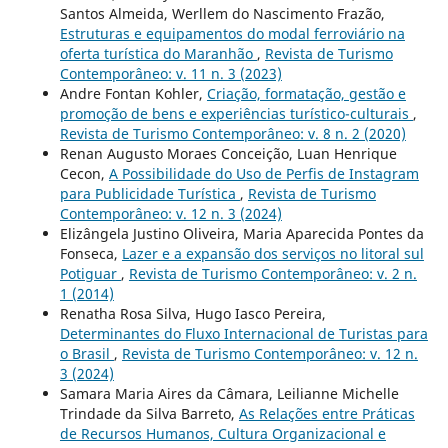
Santos Almeida, Werllem do Nascimento Frazão,
Estruturas e equipamentos do modal ferroviário na
oferta turística do Maranhão
,
Revista de Turismo
Contemporâneo: v. 11 n. 3 (2023)
Andre Fontan Kohler,
Criação, formatação, gestão e
promoção de bens e experiências turístico-culturais
,
Revista de Turismo Contemporâneo: v. 8 n. 2 (2020)
Renan Augusto Moraes Conceição, Luan Henrique
Cecon,
A Possibilidade do Uso de Perfis de Instagram
para Publicidade Turística
,
Revista de Turismo
Contemporâneo: v. 12 n. 3 (2024)
Elizângela Justino Oliveira, Maria Aparecida Pontes da
Fonseca,
Lazer e a expansão dos serviços no litoral sul
Potiguar
,
Revista de Turismo Contemporâneo: v. 2 n.
1 (2014)
Renatha Rosa Silva, Hugo Iasco Pereira,
Determinantes do Fluxo Internacional de Turistas para
o Brasil
,
Revista de Turismo Contemporâneo: v. 12 n.
3 (2024)
Samara Maria Aires da Câmara, Leilianne Michelle
Trindade da Silva Barreto,
As Relações entre Práticas
de Recursos Humanos, Cultura Organizacional e