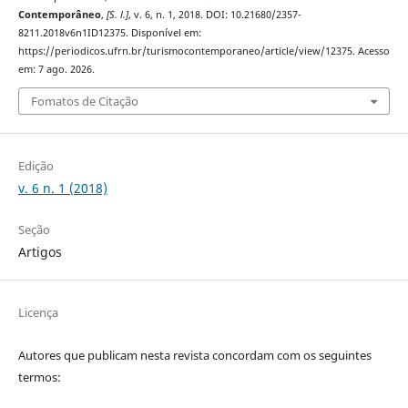
Contemporâneo
,
[S. l.]
, v. 6, n. 1, 2018. DOI: 10.21680/2357-
8211.2018v6n1ID12375. Disponível em:
https://periodicos.ufrn.br/turismocontemporaneo/article/view/12375. Acesso
em: 7 ago. 2026.
Fomatos de Citação
Edição
v. 6 n. 1 (2018)
Seção
Artigos
Licença
Autores que publicam nesta revista concordam com os seguintes
termos: