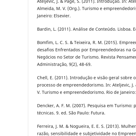
Ateljevic, J. & Page, S. (2011). Introdução. In: Atelj
Almeida, M. V. (Org.). Turismo e empreendedoris
Janeiro: Elsevier.
Bardin, L. (2011). Análise de Conteúdo. Lisboa. E
Bomfim, L. C. S. & Teixeira, R. M. (2015). Empr
desafios Enfrentados por Empreendedoras na G
Negócios no Setor de Turismo. Revista Pensa
Administração, 9(2), 48-69.
Chell, E. (2011). Introdução e visão geral sobre
processo de empreendedorismo. In: Ateljevic, J. &
V. Turismo e empreendedorismo. Rio de Janeiro: 
Dencker, A. F. M. (2007). Pesquisa em Turismo:
técnicas. 9. ed. São Paulo: Futura.
Ferreira, J. M. & Nogueira, E. E. S. (2013). Mulhe
razão, sensibilidade e subjetividade no Empre