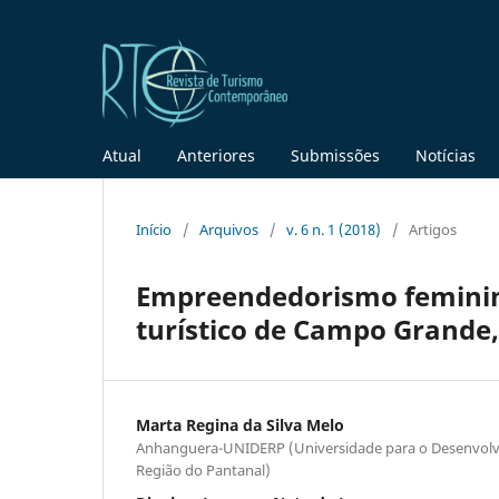
Atual
Anteriores
Submissões
Notícias
Início
/
Arquivos
/
v. 6 n. 1 (2018)
/
Artigos
Empreendedorismo feminino
turístico de Campo Grande,
Marta Regina da Silva Melo
Anhanguera-UNIDERP (Universidade para o Desenvolv
Região do Pantanal)