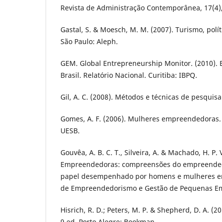
Revista de Administração Contemporânea, 17(4),
Gastal, S. & Moesch, M. M. (2007). Turismo, polít
São Paulo: Aleph.
GEM. Global Entrepreneurship Monitor. (2010)
Brasil. Relatório Nacional. Curitiba: IBPQ.
Gil, A. C. (2008). Métodos e técnicas de pesquisa 
Gomes, A. F. (2006). Mulheres empreendedoras. V
UESB.
Gouvêa, A. B. C. T., Silveira, A. & Machado, H. P.
Empreendedoras: compreensões do empreendedo
papel desempenhado por homens e mulheres em
de Empreendedorismo e Gestão de Pequenas Emp
Hisrich, R. D.; Peters, M. P. & Shepherd, D. A. 
9 ed. Porto Alegre: Bookman.