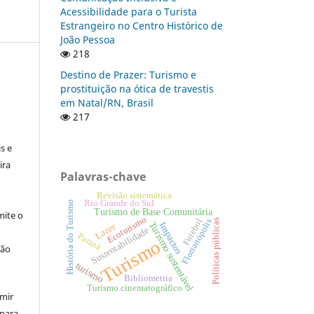
Acessibilidade para o Turista
Estrangeiro no Centro Histórico de
João Pessoa
218
Destino de Prazer: Turismo e
prostituição na ótica de travestis
em Natal/RN, Brasil
217
:
s e
ira
Palavras-chave
Revisão sistemática
Rio Grande do Sul
História do Turismo
Turismo de Base Comunitária
ite o
Ecoturismo
Futebol
Florianópolis
Políticas públicas
Turismo sustentável
Impactos
Lazer
Sustentabilidade
Paraná
Turismo
ção
turismo
Bibliometria
Turismo cinematográfico
umir
 para