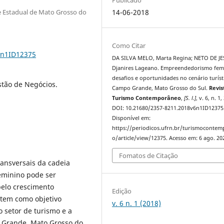
e Estadual de Mato Grosso do
14-06-2018
Como Citar
6n1ID12375
DA SILVA MELO, Marta Regina; NETO DE JE
Djanires Lageano. Empreendedorismo fem
desafios e oportunidades no cenário turíst
tão de Negócios.
Campo Grande, Mato Grosso do Sul.
Revis
Turismo Contemporâneo
,
[S. l.]
, v. 6, n. 1
DOI: 10.21680/2357-8211.2018v6n1ID12375
Disponível em:
https://periodicos.ufrn.br/turismoconte
o/article/view/12375. Acesso em: 6 ago. 20
Fomatos de Citação
ransversais da cadeia
eminino pode ser
pelo crescimento
Edição
tem como objetivo
v. 6 n. 1 (2018)
 setor de turismo e a
 Grande, Mato Grosso do