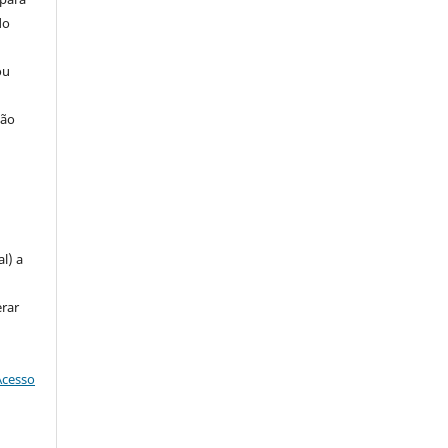
do
ou
ção
u
l) a
erar
Acesso