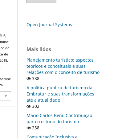
Open Journal Systems
SUS,
inino:
Mais lidos
ico de
ta de
Planejamento turístico: aspectos
, 2018.
teóricos e conceituais e suas
.
relações com o conceito de turismo
388
mporane
26.
A política pública de turismo da
Embratur e suas transformações
até a atualidade
302
Mário Carlos Beni: Contribuição
para o estudo do turismo
258
Comunicação Inclusiva e