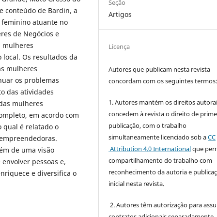
Seção
de conteúdo de Bardin, a
Artigos
 feminino atuante no
res de Negócios e
m mulheres
Licença
local. Os resultados da
as mulheres
Autores que publicam nesta revista
nuar os problemas
concordam com os seguintes termos
to das atividades
1. Autores mantém os direitos autorai
 das mulheres
concedem à revista o direito de prime
ompleto, em acordo com
publicação, com o trabalho
 qual é relatado o
simultaneamente licenciado sob a
CC
s empreendedoras.
Attribution 4.0 International
que perm
lém de uma visão
compartilhamento do trabalho com
 envolver pessoas e,
reconhecimento da autoria e publica
riquece e diversifica o
inicial nesta revista.
2. Autores têm autorização para ass
contratos adicionais separadamente,