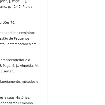
evic, J, Page, S. J,
mo, p. 12-17. Rio de
dições 70.
eendedorismo Feminino:
estão de Pequenos
mento Contemporâneo em
 o empreendedor e o
 Page, S. J.; Almeida, M.
Elsevier.
 planejamento, métodos e
res e suas Histórias:
endedorismo Feminino.