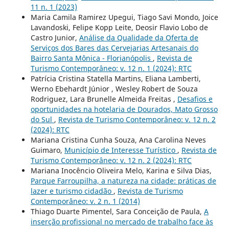
11 n. 1 (2023)
Maria Camila Ramirez Upegui, Tiago Savi Mondo, Joice
Lavandoski, Felipe Kopp Leite, Deosir Flavio Lobo de
Castro Junior,
Análise da Qualidade da Oferta de
Serviços dos Bares das Cervejarias Artesanais do
Bairro Santa Mônica - Florianópolis
,
Revista de
Turismo Contemporâneo: v. 12 n. 1 (2024): RTC
Patrícia Cristina Statella Martins, Eliana Lamberti,
Werno Ebehardt Júnior , Wesley Robert de Souza
Rodriguez, Lara Brunelle Almeida Freitas ,
Desafios e
oportunidades na hotelaria de Dourados, Mato Grosso
do Sul
,
Revista de Turismo Contemporâneo: v. 12 n. 2
(2024): RTC
Mariana Cristina Cunha Souza, Ana Carolina Neves
Guimaro,
Município de Interesse Turístico
,
Revista de
Turismo Contemporâneo: v. 12 n. 2 (2024): RTC
Mariana Inocêncio Oliveira Melo, Karina e Silva Dias,
Parque Farroupilha, a natureza na cidade: práticas de
lazer e turismo cidadão
,
Revista de Turismo
Contemporâneo: v. 2 n. 1 (2014)
Thiago Duarte Pimentel, Sara Conceição de Paula,
A
inserção profissional no mercado de trabalho face às