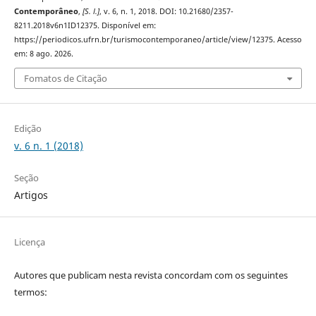
Contemporâneo
,
[S. l.]
, v. 6, n. 1, 2018. DOI: 10.21680/2357-
8211.2018v6n1ID12375. Disponível em:
https://periodicos.ufrn.br/turismocontemporaneo/article/view/12375. Acesso
em: 8 ago. 2026.
Fomatos de Citação
Edição
v. 6 n. 1 (2018)
Seção
Artigos
Licença
Autores que publicam nesta revista concordam com os seguintes
termos: