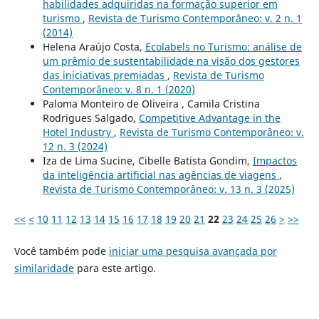
habilidades adquiridas na formação superior em
turismo
,
Revista de Turismo Contemporâneo: v. 2 n. 1
(2014)
Helena Araújo Costa,
Ecolabels no Turismo: análise de
um prêmio de sustentabilidade na visão dos gestores
das iniciativas premiadas
,
Revista de Turismo
Contemporâneo: v. 8 n. 1 (2020)
Paloma Monteiro de Oliveira , Camila Cristina
Rodrigues Salgado,
Competitive Advantage in the
Hotel Industry
,
Revista de Turismo Contemporâneo: v.
12 n. 3 (2024)
Iza de Lima Sucine, Cibelle Batista Gondim,
Impactos
da inteligência artificial nas agências de viagens
,
Revista de Turismo Contemporâneo: v. 13 n. 3 (2025)
<<
<
10
11
12
13
14
15
16
17
18
19
20
21
22
23
24
25
26
>
>>
Você também pode
iniciar uma pesquisa avançada por
similaridade
para este artigo.