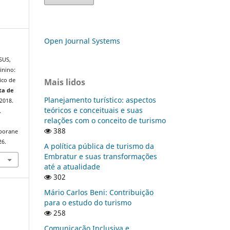
Open Journal Systems
SUS,
inino:
Mais lidos
ico de
ta de
Planejamento turístico: aspectos
, 2018.
teóricos e conceituais e suas
.
relações com o conceito de turismo
388
mporane
26.
A política pública de turismo da
Embratur e suas transformações
até a atualidade
302
Mário Carlos Beni: Contribuição
para o estudo do turismo
258
Comunicação Inclusiva e