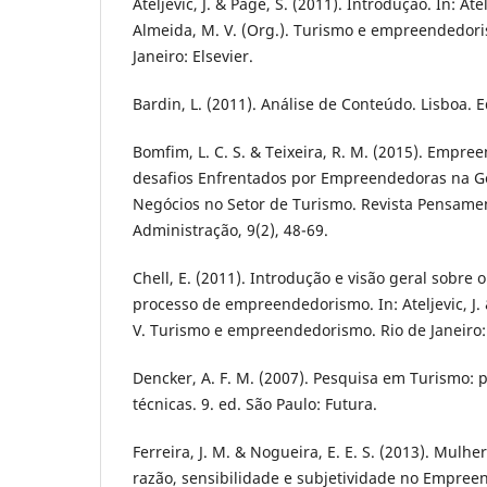
Ateljevic, J. & Page, S. (2011). Introdução. In: Atelj
Almeida, M. V. (Org.). Turismo e empreendedoris
Janeiro: Elsevier.
Bardin, L. (2011). Análise de Conteúdo. Lisboa. E
Bomfim, L. C. S. & Teixeira, R. M. (2015). Empr
desafios Enfrentados por Empreendedoras na G
Negócios no Setor de Turismo. Revista Pensa
Administração, 9(2), 48-69.
Chell, E. (2011). Introdução e visão geral sobre
processo de empreendedorismo. In: Ateljevic, J. &
V. Turismo e empreendedorismo. Rio de Janeiro: 
Dencker, A. F. M. (2007). Pesquisa em Turismo:
técnicas. 9. ed. São Paulo: Futura.
Ferreira, J. M. & Nogueira, E. E. S. (2013). Mulhe
razão, sensibilidade e subjetividade no Empre