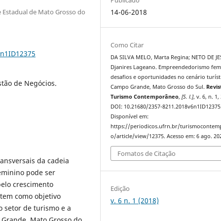
e Estadual de Mato Grosso do
14-06-2018
Como Citar
6n1ID12375
DA SILVA MELO, Marta Regina; NETO DE JE
Djanires Lageano. Empreendedorismo fem
desafios e oportunidades no cenário turíst
tão de Negócios.
Campo Grande, Mato Grosso do Sul.
Revis
Turismo Contemporâneo
,
[S. l.]
, v. 6, n. 1
DOI: 10.21680/2357-8211.2018v6n1ID12375
Disponível em:
https://periodicos.ufrn.br/turismoconte
o/article/view/12375. Acesso em: 6 ago. 20
Fomatos de Citação
ransversais da cadeia
eminino pode ser
pelo crescimento
Edição
tem como objetivo
v. 6 n. 1 (2018)
 setor de turismo e a
 Grande, Mato Grosso do