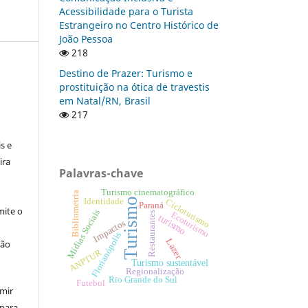
Acessibilidade para o Turista
Estrangeiro no Centro Histórico de
João Pessoa
218
Destino de Prazer: Turismo e
prostituição na ótica de travestis
em Natal/RN, Brasil
217
:
s e
ira
Palavras-chave
Turismo cinematográfico
Bibliometria
Turismo
Identidade
Cicloturismo
Paraná
ite o
Mídias Sociais
Ecoturismo
Restaurantes
turismo
Impactos
Florianópolis
Lazer
ção
ANPTUR
Turismo sustentável
Regionalização
Rio Grande do Sul
Futebol
umir
 para