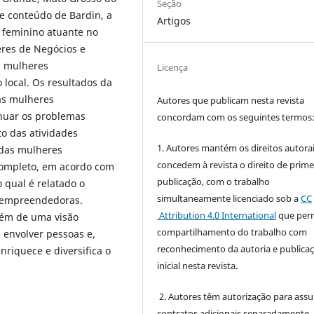
Seção
de conteúdo de Bardin, a
Artigos
 feminino atuante no
res de Negócios e
m mulheres
Licença
local. Os resultados da
as mulheres
Autores que publicam nesta revista
nuar os problemas
concordam com os seguintes termos
to das atividades
1. Autores mantém os direitos autorai
 das mulheres
concedem à revista o direito de prime
ompleto, em acordo com
publicação, com o trabalho
 qual é relatado o
simultaneamente licenciado sob a
CC
s empreendedoras.
Attribution 4.0 International
que perm
lém de uma visão
compartilhamento do trabalho com
 envolver pessoas e,
reconhecimento da autoria e publica
riquece e diversifica o
inicial nesta revista.
2. Autores têm autorização para ass
contratos adicionais separadamente,