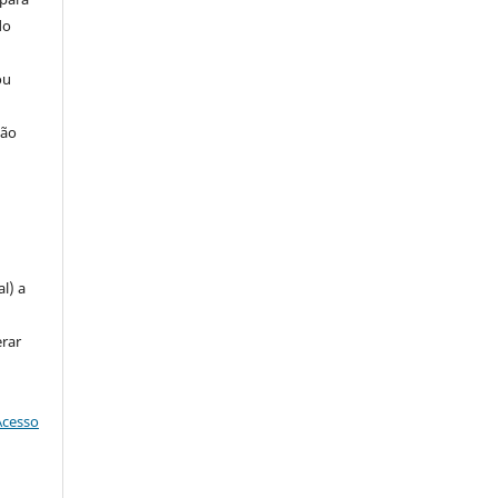
do
ou
ção
u
l) a
erar
Acesso