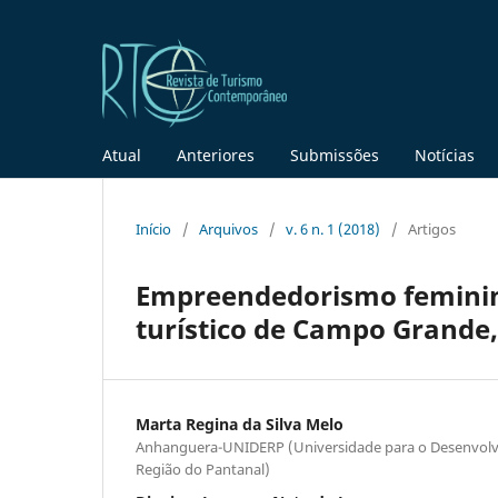
Atual
Anteriores
Submissões
Notícias
Início
/
Arquivos
/
v. 6 n. 1 (2018)
/
Artigos
Empreendedorismo feminino
turístico de Campo Grande,
Marta Regina da Silva Melo
Anhanguera-UNIDERP (Universidade para o Desenvolv
Região do Pantanal)