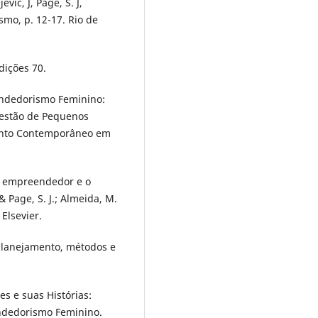
evic, J, Page, S. J,
mo, p. 12-17. Rio de
dições 70.
eendedorismo Feminino:
estão de Pequenos
mento Contemporâneo em
 o empreendedor e o
 Page, S. J.; Almeida, M.
Elsevier.
 planejamento, métodos e
res e suas Histórias:
endedorismo Feminino.