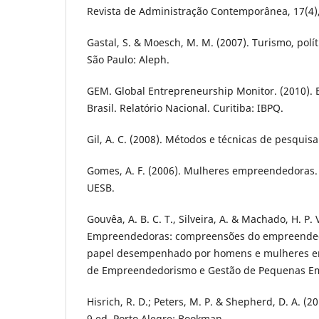
Revista de Administração Contemporânea, 17(4),
Gastal, S. & Moesch, M. M. (2007). Turismo, polít
São Paulo: Aleph.
GEM. Global Entrepreneurship Monitor. (2010)
Brasil. Relatório Nacional. Curitiba: IBPQ.
Gil, A. C. (2008). Métodos e técnicas de pesquisa 
Gomes, A. F. (2006). Mulheres empreendedoras. V
UESB.
Gouvêa, A. B. C. T., Silveira, A. & Machado, H. P.
Empreendedoras: compreensões do empreendedo
papel desempenhado por homens e mulheres em
de Empreendedorismo e Gestão de Pequenas Emp
Hisrich, R. D.; Peters, M. P. & Shepherd, D. A. 
9 ed. Porto Alegre: Bookman.