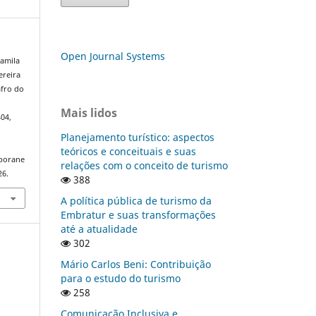
Open Journal Systems
Camila
ereira
afro do
Mais lidos
404,
Planejamento turístico: aspectos
teóricos e conceituais e suas
mporane
relações com o conceito de turismo
26.
388
A política pública de turismo da
Embratur e suas transformações
até a atualidade
302
Mário Carlos Beni: Contribuição
para o estudo do turismo
258
Comunicação Inclusiva e