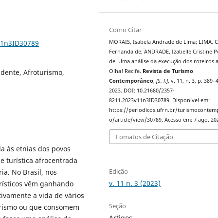
Como Citar
11n3ID30789
MORAIS, Isabela Andrade de Lima; LIMA, 
Fernanda de; ANDRADE, Izabelle Cristine P
de. Uma análise da execução dos roteiros 
ndente, Afroturismo,
Olha! Recife.
Revista de Turismo
Contemporâneo
,
[S. l.]
, v. 11, n. 3, p. 389–
2023. DOI: 10.21680/2357-
8211.2023v11n3ID30789. Disponível em:
https://periodicos.ufrn.br/turismoconte
o/article/view/30789. Acesso em: 7 ago. 20
Fomatos de Citação
da às etnias dos povos
 turística afrocentrada
Edição
ia. No Brasil, nos
v. 11 n. 3 (2023)
rísticos vêm ganhando
tivamente a vida de vários
Seção
turismo ou que consomem
Artigos