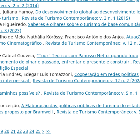
: v. 2 n. 2 (2014)
a, Juliana Hamoy,
Do desenvolvimento global ao desenvolvimento lo
o turismo
,
Revista de Turismo Contemporâneo: v. 3 n. 1 (2015)
ma Figueiredo,
Saberes e olhares sobre o turismo de base comunitá
. 3 (2023)
alho de Melo, Nathália Körössy, Francisco Antônio dos Anjos,
Atuaç
ismo Cinematográfico
,
Revista de Turismo Contemporâneo: v. 12 n. 
ce Cabral Gouveia,
“Tour” Teórico com Panosso Netto: quando tudo
momento de olhar o passado, enfrentar o presente e construir
,
Rev
ição Especial
éria Endres, Edegar Luis Tomazzoni,
Cooperação em redes políticas
a interpessoal
,
Revista de Turismo Contemporâneo: v. 12 n. 2 (202
caminhos possíveis?
,
Revista de Turismo Contemporâneo: v. 5 n. 1
Conceição,
A Elaboração das políticas públicas de turismo do estad
os proposto por Bramwell
,
Revista de Turismo Contemporâneo: v. 3
19
20
21
22
23
24
25
>
>>