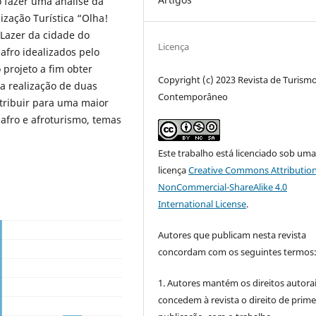
o fazer uma análise da
ização Turística “Olha!
 Lazer da cidade do
Licença
afro idealizados pelo
 projeto a fim obter
Copyright (c) 2023 Revista de Turism
a realização de duas
Contemporâneo
ntribuir para uma maior
 afro e afroturismo, temas
Este trabalho está licenciado sob um
licença
Creative Commons Attribution
NonCommercial-ShareAlike 4.0
International License
.
Autores que publicam nesta revista
concordam com os seguintes termos
1. Autores mantém os direitos autorai
concedem à revista o direito de prime