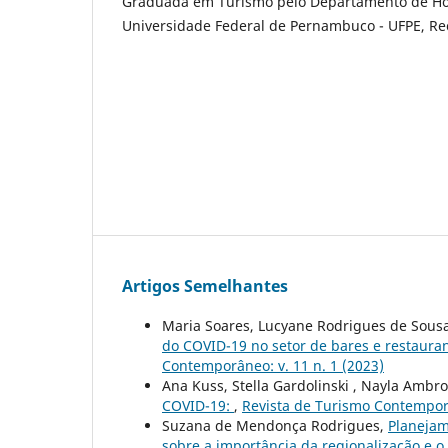
Graduada em Turismo pelo Departamento de Hot
Universidade Federal de Pernambuco - UFPE, Rec
Artigos Semelhantes
Maria Soares, Lucyane Rodrigues de Sous
do COVID-19 no setor de bares e restaura
Contemporâneo: v. 11 n. 1 (2023)
Ana Kuss, Stella Gardolinski , Nayla Ambro
COVID-19:
,
Revista de Turismo Contemporâ
Suzana de Mendonça Rodrigues,
Planejam
sobre a importância da regionalização e 