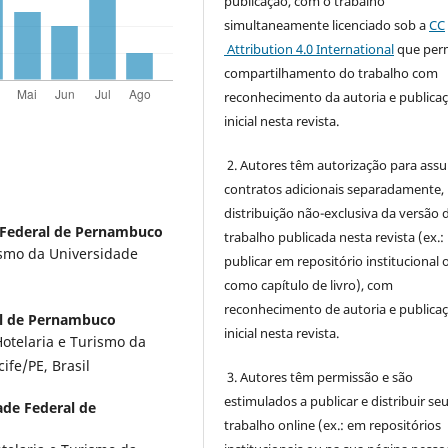
publicação, com o trabalho
simultaneamente licenciado sob a
CC
Attribution 4.0 International
que perm
compartilhamento do trabalho com
reconhecimento da autoria e publica
inicial nesta revista.
2. Autores têm autorização para ass
contratos adicionais separadamente,
distribuição não-exclusiva da versão 
 Federal de Pernambuco
trabalho publicada nesta revista (ex.:
ismo da Universidade
publicar em repositório institucional 
l
como capítulo de livro), com
reconhecimento de autoria e publica
al de Pernambuco
inicial nesta revista.
telaria e Turismo da
ife/PE, Brasil
3. Autores têm permissão e são
estimulados a publicar e distribuir se
ade Federal de
trabalho online (ex.: em repositórios