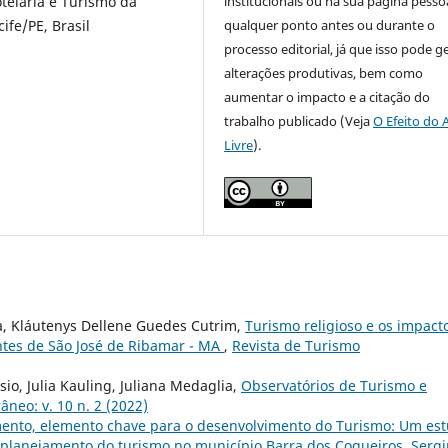
institucionais ou na sua página pessoa
elaria e Turismo da
qualquer ponto antes ou durante o
ife/PE, Brasil
processo editorial, já que isso pode g
alterações produtivas, bem como
aumentar o impacto e a citação do
trabalho publicado (Veja
O Efeito do 
Livre
).
a, Kláutenys Dellene Guedes Cutrim,
Turismo religioso e os impact
ntes de São José de Ribamar - MA
,
Revista de Turismo
sio, Julia Kauling, Juliana Medaglia,
Observatórios de Turismo e
neo: v. 10 n. 2 (2022)
ento, elemento chave para o desenvolvimento do Turismo: Um es
o planejamento do turismo no município Barra dos Coqueiros, Serg