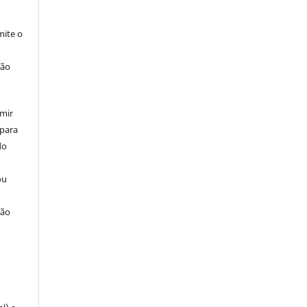
ite o
ção
umir
 para
do
ou
ção
u