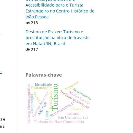
Acessibilidade para o Turista
Estrangeiro no Centro Histórico de
João Pessoa
218
Destino de Prazer: Turismo e
o
prostituição na ótica de travestis
em Natal/RN, Brasil
217
a
-
Palavras-chave
Impactos
Identidade
Turismo
Turismo cinematográfico
Florianópolis
Restaurantes
Turismo sustentável
Mídias Sociais
Ecoturismo
Turismo Acessível
Paraná
Cooperação
Sustentabilidade
ANPTUR
:
Futebol
Lazer
turismo
Rio Grande do Sul
s e
Turismo de Base Comunitária
ira