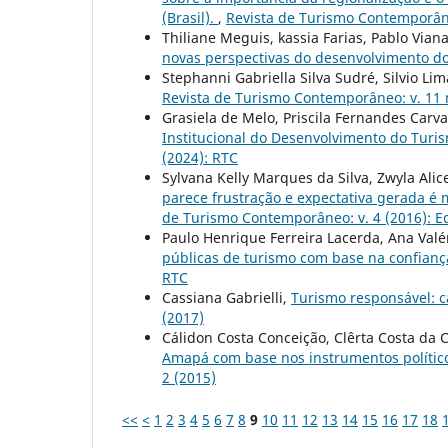
(Brasil).
,
Revista de Turismo Contemporâneo
Thiliane Meguis, kassia Farias, Pablo Vian
novas perspectivas do desenvolvimento d
Stephanni Gabriella Silva Sudré, Silvio Li
Revista de Turismo Contemporâneo: v. 11 n
Grasiela de Melo, Priscila Fernandes Carv
Institucional do Desenvolvimento do Tur
(2024): RTC
Sylvana Kelly Marques da Silva, Zwyla Ali
parece frustração e expectativa gerada é 
de Turismo Contemporâneo: v. 4 (2016): Ed
Paulo Henrique Ferreira Lacerda, Ana Val
públicas de turismo com base na confianç
RTC
Cassiana Gabrielli,
Turismo responsável: 
(2017)
Cálidon Costa Conceição, Clêrta Costa da 
Amapá com base nos instrumentos polític
2 (2015)
<<
<
1
2
3
4
5
6
7
8
9
10
11
12
13
14
15
16
17
18