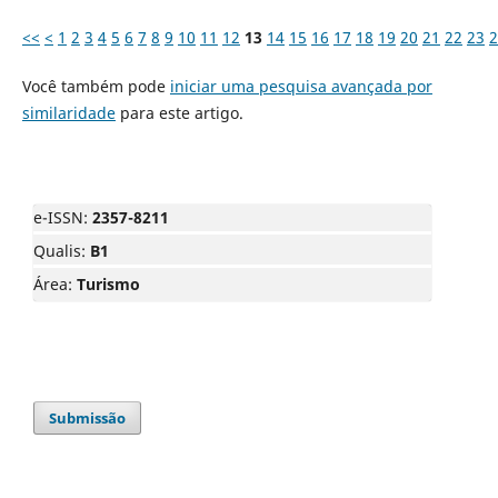
<<
<
1
2
3
4
5
6
7
8
9
10
11
12
13
14
15
16
17
18
19
20
21
22
23
2
Você também pode
iniciar uma pesquisa avançada por
similaridade
para este artigo.
e-ISSN:
2357-8211
Qualis:
B1
Área:
Turismo
Submissão