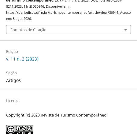
de Turismo Contemporâneo
,
[S. l.]
, v. 11, n. 2, 2023. DOI: 10.21680/2357-
8211.2023v11n2ID30946. Disponível em:
https://periodicos.ufrn.br/turismocontemporaneo/article/view/30946. Acesso
em: 5 ago. 2026.
Fomatos de Citação
Edição
v. 11 n. 2 (2023)
Seção
Artigos
Licença
Copyright (c) 2023 Revista de Turismo Contemporâneo