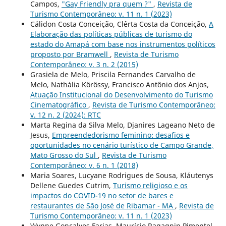
Campos,
"Gay Friendly pra quem ?"
,
Revista de
Turismo Contemporâneo: v. 11 n. 1 (2023)
Cálidon Costa Conceição, Clêrta Costa da Conceição,
A
Elaboração das políticas públicas de turismo do
estado do Amapá com base nos instrumentos políticos
proposto por Bramwell
,
Revista de Turismo
Contemporâneo: v. 3 n. 2 (2015)
Grasiela de Melo, Priscila Fernandes Carvalho de
Melo, Nathália Körössy, Francisco Antônio dos Anjos,
Atuação Institucional do Desenvolvimento do Turismo
Cinematográfico
,
Revista de Turismo Contemporâneo:
v. 12 n. 2 (2024): RTC
Marta Regina da Silva Melo, Djanires Lageano Neto de
Jesus,
Empreendedorismo feminino: desafios e
oportunidades no cenário turístico de Campo Grande,
Mato Grosso do Sul
,
Revista de Turismo
Contemporâneo: v. 6 n. 1 (2018)
Maria Soares, Lucyane Rodrigues de Sousa, Kláutenys
Dellene Guedes Cutrim,
Turismo religioso e os
impactos do COVID-19 no setor de bares e
restaurantes de São José de Ribamar - MA
,
Revista de
Turismo Contemporâneo: v. 11 n. 1 (2023)
Wynne Gonçalves Farias, Maurício Ragagnin Pimentel,