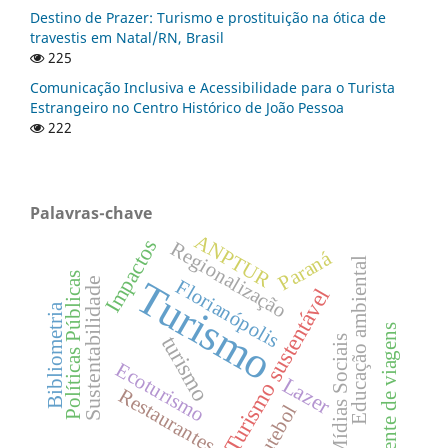
Destino de Prazer: Turismo e prostituição na ótica de
travestis em Natal/RN, Brasil
225
Comunicação Inclusiva e Acessibilidade para o Turista
Estrangeiro no Centro Histórico de João Pessoa
222
Palavras-chave
ANPTUR
Impactos
Regionalização
Paraná
Educação ambiental
Políticas Públicas
Turismo
Sustentabilidade
Florianópolis
Turismo sustentável
Bibliometria
Agente de viagens
turismo
Mídias Sociais
Ecoturismo
Lazer
Restaurantes
Futebol