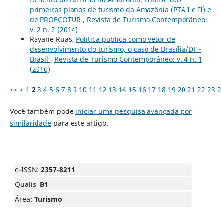
primeiros planos de turismo da Amazônia (PTA I e II) e
do PROECOTUR
,
Revista de Turismo Contemporâneo:
v. 2 n. 2 (2014)
Rayane Ruas,
Política pública como vetor de
desenvolvimento do turismo, o caso de Brasília/DF -
Brasil
,
Revista de Turismo Contemporâneo: v. 4 n. 1
(2016)
<<
<
1
2
3
4
5
6
7
8
9
10
11
12
13
14
15
16
17
18
19
20
21
22
23
2
Você também pode
iniciar uma pesquisa avançada por
similaridade
para este artigo.
e-ISSN:
2357-8211
Qualis:
B1
Área:
Turismo