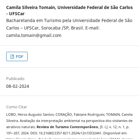
Camila Silveira Tomain,
Universidade Federal de São Carlos
- UFSCar
Bacharelanda em Turismo pela Universidade Federal de São
Carlos – UFSCar, Sorocaba /SP, Brasil. E-mail:
camila.tomain@gmail.com
PDF
Publicado
08-02-2024
Como Citar
LOBO, Heros Augusto Santos; CORAÇÃO, Fabiane Rodrigues; TOMAIN, Camila
Silveira. Avaliação da interpretação ambiental na perspectiva dos visitantes de
atrativos naturais.
Revista de Turismo Contemporâneo
,
[S. l.]
, v. 12, n. 1, p.
191–207, 2024. DOI: 10.21680/2357-8211.2024v12n1ID32441. Disponível em: