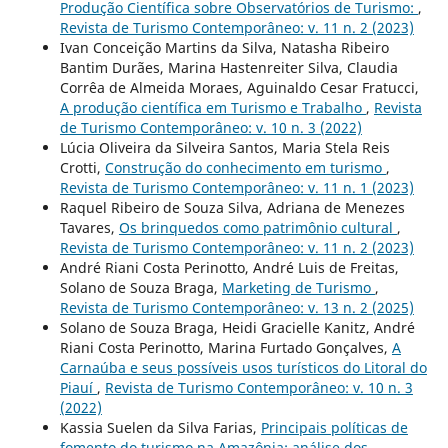
Produção Científica sobre Observatórios de Turismo:
,
Revista de Turismo Contemporâneo: v. 11 n. 2 (2023)
Ivan Conceição Martins da Silva, Natasha Ribeiro
Bantim Durães, Marina Hastenreiter Silva, Claudia
Corrêa de Almeida Moraes, Aguinaldo Cesar Fratucci,
A produção científica em Turismo e Trabalho
,
Revista
de Turismo Contemporâneo: v. 10 n. 3 (2022)
Lúcia Oliveira da Silveira Santos, Maria Stela Reis
Crotti,
Construção do conhecimento em turismo
,
Revista de Turismo Contemporâneo: v. 11 n. 1 (2023)
Raquel Ribeiro de Souza Silva, Adriana de Menezes
Tavares,
Os brinquedos como patrimônio cultural
,
Revista de Turismo Contemporâneo: v. 11 n. 2 (2023)
André Riani Costa Perinotto, André Luis de Freitas,
Solano de Souza Braga,
Marketing de Turismo
,
Revista de Turismo Contemporâneo: v. 13 n. 2 (2025)
Solano de Souza Braga, Heidi Gracielle Kanitz, André
Riani Costa Perinotto, Marina Furtado Gonçalves,
A
Carnaúba e seus possíveis usos turísticos do Litoral do
Piauí
,
Revista de Turismo Contemporâneo: v. 10 n. 3
(2022)
Kassia Suelen da Silva Farias,
Principais políticas de
fomento do turismo na Amazônia: análise dos