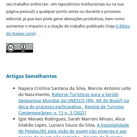
seu trabalho online (ex.: em repositórios institucionais ou na sua
página pessoal) a qualquer ponto antes ou durante o processo
editorial, já que isso pode gerar alterações produtivas, bem como
aumentar o impacto e a citação do trabalho publicado (Veja
O Efeito
do Acesso Livre
).
Artigos Semelhantes
Nayara Cristina Santana da Silva, Marcos Antonio Leite
do Nascimento,
Roteiros Turísticos para o Seridó
Geoparque Mundial da UNESCO (RN, NE do Brasil) na
ótica do processo participativo
,
Revista de Turismo
Contemporâneo: v. 13 n. 3 (2025)
Igor Moraes Rodrigues, Sarah Marroni Minasi, Alice
Islabão Lopes, Luziara Souza da Silva,
A hospitalidade
de Pelotas/RS pela visão de quem não enxerga e aos