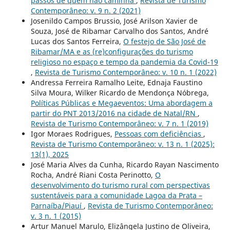
passos de quem não caminha
,
Revista de Turismo
Contemporâneo: v. 9 n. 2 (2021)
Josenildo Campos Brussio, José Arilson Xavier de
Souza, José de Ribamar Carvalho dos Santos, André
Lucas dos Santos Ferreira,
O festejo de São José de
Ribamar/MA e as (re)configurações do turismo
religioso no espaço e tempo da pandemia da Covid-19
,
Revista de Turismo Contemporâneo: v. 10 n. 1 (2022)
Andressa Ferreira Ramalho Leite, Ednaja Faustino
Silva Moura, Wilker Ricardo de Mendonça Nóbrega,
Políticas Públicas e Megaeventos: Uma abordagem a
partir do PNT 2013/2016 na cidade de Natal/RN
,
Revista de Turismo Contemporâneo: v. 7 n. 1 (2019)
Igor Moraes Rodrigues,
Pessoas com deficiências
,
Revista de Turismo Contemporâneo: v. 13 n. 1 (2025):
13(1), 2025
José Maria Alves da Cunha, Ricardo Rayan Nascimento
Rocha, André Riani Costa Perinotto,
O
desenvolvimento do turismo rural com perspectivas
sustentáveis para a comunidade Lagoa da Prata –
Parnaíba/Piauí
,
Revista de Turismo Contemporâneo:
v. 3 n. 1 (2015)
Artur Manuel Marulo, Elizângela Justino de Oliveira,