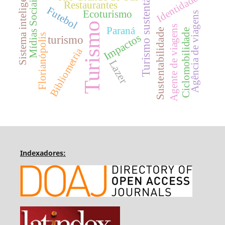
Turismo sustentável
Sistema inteligente
Identidade
Mídias Sociais
Restaurantes
Futebol
Ecoturismo
Agência de viagens
Turismo
Agente de viagens
Paraná
Sustentabilidade
Ciclomobilidade
Impactos
Florianópolis
turismo
Bibliometria
Lazer
Indexadores: