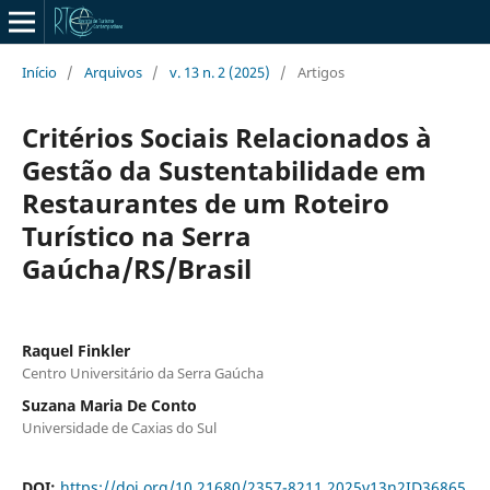
Início
/
Arquivos
/
v. 13 n. 2 (2025)
/
Artigos
Critérios Sociais Relacionados à
Gestão da Sustentabilidade em
Restaurantes de um Roteiro
Turístico na Serra
Gaúcha/RS/Brasil
Raquel Finkler
Centro Universitário da Serra Gaúcha
Suzana Maria De Conto
Universidade de Caxias do Sul
DOI:
https://doi.org/10.21680/2357-8211.2025v13n2ID36865