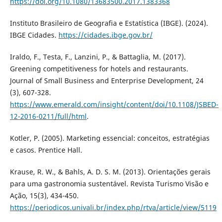
https://doi.org/10.1080/13683500.2017.1383368
Instituto Brasileiro de Geografia e Estatística (IBGE). (2024).
IBGE Cidades.
https://cidades.ibge.gov.br/
Iraldo, F., Testa, F., Lanzini, P., & Battaglia, M. (2017).
Greening competitiveness for hotels and restaurants.
Journal of Small Business and Enterprise Development, 24
(3), 607-328.
https://www.emerald.com/insight/content/doi/10.1108/JSBED-
12-2016-0211/full/html
.
Kotler, P. (2005). Marketing essencial: conceitos, estratégias
e casos. Prentice Hall.
Krause, R. W., & Bahls, A. D. S. M. (2013). Orientações gerais
para uma gastronomia sustentável. Revista Turismo Visão e
Ação, 15(3), 434-450.
https://periodicos.univali.br/index.php/rtva/article/view/5119