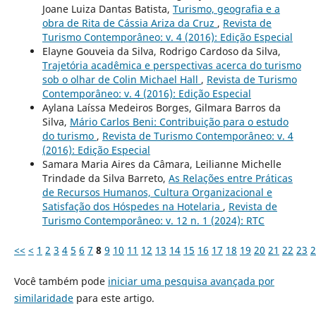
Joane Luiza Dantas Batista,
Turismo, geografia e a
obra de Rita de Cássia Ariza da Cruz
,
Revista de
Turismo Contemporâneo: v. 4 (2016): Edição Especial
Elayne Gouveia da Silva, Rodrigo Cardoso da Silva,
Trajetória acadêmica e perspectivas acerca do turismo
sob o olhar de Colin Michael Hall
,
Revista de Turismo
Contemporâneo: v. 4 (2016): Edição Especial
Aylana Laíssa Medeiros Borges, Gilmara Barros da
Silva,
Mário Carlos Beni: Contribuição para o estudo
do turismo
,
Revista de Turismo Contemporâneo: v. 4
(2016): Edição Especial
Samara Maria Aires da Câmara, Leilianne Michelle
Trindade da Silva Barreto,
As Relações entre Práticas
de Recursos Humanos, Cultura Organizacional e
Satisfação dos Hóspedes na Hotelaria
,
Revista de
Turismo Contemporâneo: v. 12 n. 1 (2024): RTC
<<
<
1
2
3
4
5
6
7
8
9
10
11
12
13
14
15
16
17
18
19
20
21
22
23
2
Você também pode
iniciar uma pesquisa avançada por
similaridade
para este artigo.