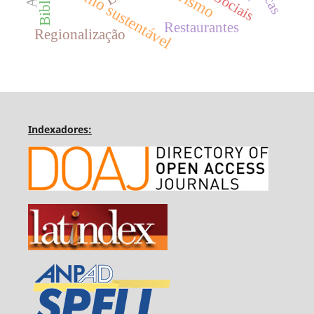
Turismo sustentável
turismo
Restaurantes
Regionalização
Indexadores: