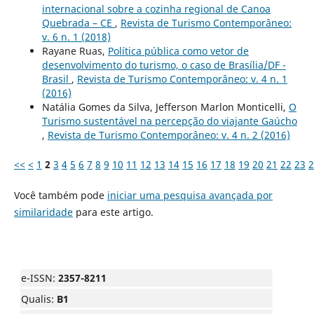
internacional sobre a cozinha regional de Canoa
Quebrada – CE
,
Revista de Turismo Contemporâneo:
v. 6 n. 1 (2018)
Rayane Ruas,
Política pública como vetor de
desenvolvimento do turismo, o caso de Brasília/DF -
Brasil
,
Revista de Turismo Contemporâneo: v. 4 n. 1
(2016)
Natália Gomes da Silva, Jefferson Marlon Monticelli,
O
Turismo sustentável na percepção do viajante Gaúcho
,
Revista de Turismo Contemporâneo: v. 4 n. 2 (2016)
<<
<
1
2
3
4
5
6
7
8
9
10
11
12
13
14
15
16
17
18
19
20
21
22
23
2
Você também pode
iniciar uma pesquisa avançada por
similaridade
para este artigo.
e-ISSN:
2357-8211
Qualis:
B1