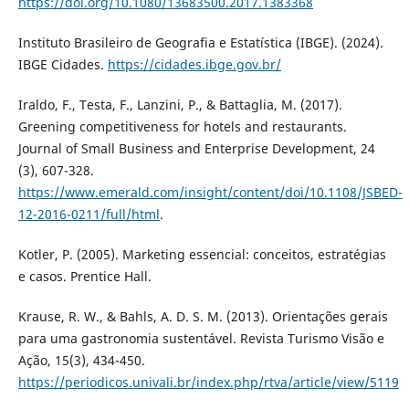
https://doi.org/10.1080/13683500.2017.1383368
Instituto Brasileiro de Geografia e Estatística (IBGE). (2024).
IBGE Cidades.
https://cidades.ibge.gov.br/
Iraldo, F., Testa, F., Lanzini, P., & Battaglia, M. (2017).
Greening competitiveness for hotels and restaurants.
Journal of Small Business and Enterprise Development, 24
(3), 607-328.
https://www.emerald.com/insight/content/doi/10.1108/JSBED-
12-2016-0211/full/html
.
Kotler, P. (2005). Marketing essencial: conceitos, estratégias
e casos. Prentice Hall.
Krause, R. W., & Bahls, A. D. S. M. (2013). Orientações gerais
para uma gastronomia sustentável. Revista Turismo Visão e
Ação, 15(3), 434-450.
https://periodicos.univali.br/index.php/rtva/article/view/5119