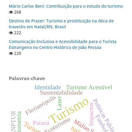
Mário Carlos Beni: Contribuição para o estudo do turismo
268
Destino de Prazer: Turismo e prostituição na ótica de
travestis em Natal/RN, Brasil
222
Comunicação Inclusiva e Acessibilidade para o Turista
Estrangeiro no Centro Histórico de João Pessoa
220
Palavras-chave
Identidade
Turismo Acessível
Sustentabilidade
Turismo
Florianópolis
Lazer
Políticas Públicas
Impactos
ANPTUR
Bibliometria
Futebol
Ecoturismo
Mídias Sociais
Paraná