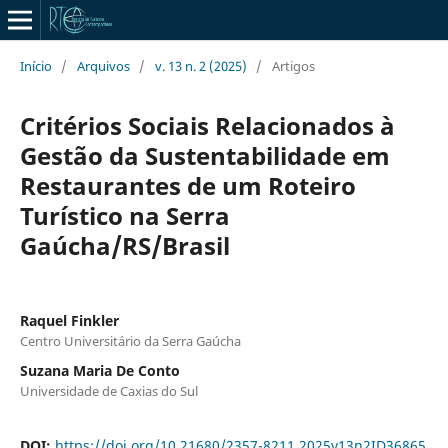
Início
/
Arquivos
/
v. 13 n. 2 (2025)
/
Artigos
Critérios Sociais Relacionados à
Gestão da Sustentabilidade em
Restaurantes de um Roteiro
Turístico na Serra
Gaúcha/RS/Brasil
Raquel Finkler
Centro Universitário da Serra Gaúcha
Suzana Maria De Conto
Universidade de Caxias do Sul
DOI:
https://doi.org/10.21680/2357-8211.2025v13n2ID36865