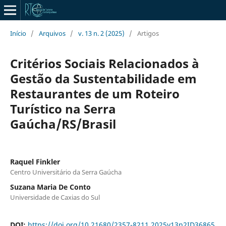
Início
/
Arquivos
/
v. 13 n. 2 (2025)
/
Artigos
Critérios Sociais Relacionados à
Gestão da Sustentabilidade em
Restaurantes de um Roteiro
Turístico na Serra
Gaúcha/RS/Brasil
Raquel Finkler
Centro Universitário da Serra Gaúcha
Suzana Maria De Conto
Universidade de Caxias do Sul
DOI:
https://doi.org/10.21680/2357-8211.2025v13n2ID36865