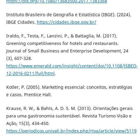
https://doi.org/10.1080/13683500.2017.1383368
Instituto Brasileiro de Geografia e Estatística (IBGE). (2024).
IBGE Cidades.
https://cidades.ibge.gov.br/
Iraldo, F., Testa, F., Lanzini, P., & Battaglia, M. (2017).
Greening competitiveness for hotels and restaurants.
Journal of Small Business and Enterprise Development, 24
(3), 607-328.
https://www.emerald.com/insight/content/doi/10.1108/JSBED-
12-2016-0211/full/html
.
Kotler, P. (2005). Marketing essencial: conceitos, estratégias
e casos. Prentice Hall.
Krause, R. W., & Bahls, A. D. S. M. (2013). Orientações gerais
para uma gastronomia sustentável. Revista Turismo Visão e
Ação, 15(3), 434-450.
https://periodicos.univali.br/index.php/rtva/article/view/5119