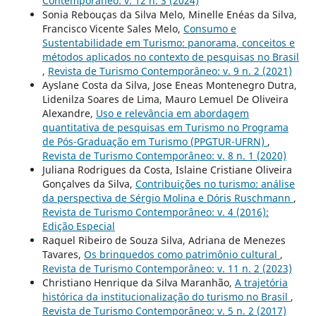
Contemporâneo: v. 12 n. 3 (2024)
Sonia Rebouças da Silva Melo, Minelle Enéas da Silva,
Francisco Vicente Sales Melo,
Consumo e
Sustentabilidade em Turismo: panorama, conceitos e
métodos aplicados no contexto de pesquisas no Brasil
,
Revista de Turismo Contemporâneo: v. 9 n. 2 (2021)
Ayslane Costa da Silva, Jose Eneas Montenegro Dutra,
Lidenilza Soares de Lima, Mauro Lemuel De Oliveira
Alexandre,
Uso e relevância em abordagem
quantitativa de pesquisas em Turismo no Programa
de Pós-Graduação em Turismo (PPGTUR-UFRN)
,
Revista de Turismo Contemporâneo: v. 8 n. 1 (2020)
Juliana Rodrigues da Costa, Islaine Cristiane Oliveira
Gonçalves da Silva,
Contribuições no turismo: análise
da perspectiva de Sérgio Molina e Dóris Ruschmann
,
Revista de Turismo Contemporâneo: v. 4 (2016):
Edição Especial
Raquel Ribeiro de Souza Silva, Adriana de Menezes
Tavares,
Os brinquedos como patrimônio cultural
,
Revista de Turismo Contemporâneo: v. 11 n. 2 (2023)
Christiano Henrique da Silva Maranhão,
A trajetória
histórica da institucionalização do turismo no Brasil
,
Revista de Turismo Contemporâneo: v. 5 n. 2 (2017)