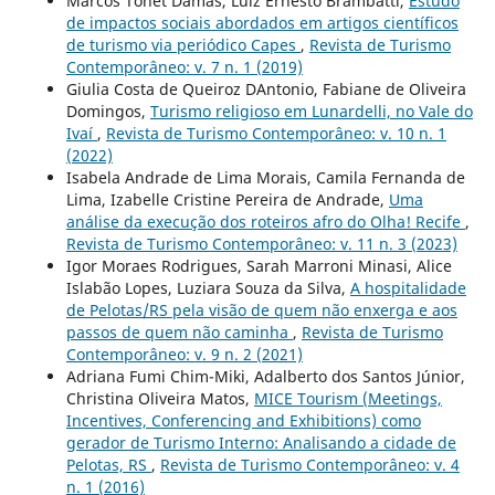
Marcos Tonet Damas, Luiz Ernesto Brambatti,
Estudo
de impactos sociais abordados em artigos científicos
de turismo via periódico Capes
,
Revista de Turismo
Contemporâneo: v. 7 n. 1 (2019)
Giulia Costa de Queiroz DAntonio, Fabiane de Oliveira
Domingos,
Turismo religioso em Lunardelli, no Vale do
Ivaí
,
Revista de Turismo Contemporâneo: v. 10 n. 1
(2022)
Isabela Andrade de Lima Morais, Camila Fernanda de
Lima, Izabelle Cristine Pereira de Andrade,
Uma
análise da execução dos roteiros afro do Olha! Recife
,
Revista de Turismo Contemporâneo: v. 11 n. 3 (2023)
Igor Moraes Rodrigues, Sarah Marroni Minasi, Alice
Islabão Lopes, Luziara Souza da Silva,
A hospitalidade
de Pelotas/RS pela visão de quem não enxerga e aos
passos de quem não caminha
,
Revista de Turismo
Contemporâneo: v. 9 n. 2 (2021)
Adriana Fumi Chim-Miki, Adalberto dos Santos Júnior,
Christina Oliveira Matos,
MICE Tourism (Meetings,
Incentives, Conferencing and Exhibitions) como
gerador de Turismo Interno: Analisando a cidade de
Pelotas, RS
,
Revista de Turismo Contemporâneo: v. 4
n. 1 (2016)