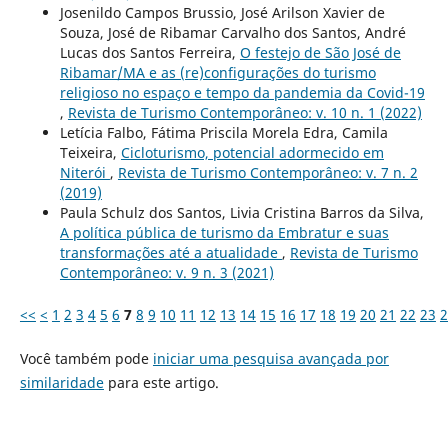
Josenildo Campos Brussio, José Arilson Xavier de
Souza, José de Ribamar Carvalho dos Santos, André
Lucas dos Santos Ferreira,
O festejo de São José de
Ribamar/MA e as (re)configurações do turismo
religioso no espaço e tempo da pandemia da Covid-19
,
Revista de Turismo Contemporâneo: v. 10 n. 1 (2022)
Letícia Falbo, Fátima Priscila Morela Edra, Camila
Teixeira,
Cicloturismo, potencial adormecido em
Niterói
,
Revista de Turismo Contemporâneo: v. 7 n. 2
(2019)
Paula Schulz dos Santos, Livia Cristina Barros da Silva,
A política pública de turismo da Embratur e suas
transformações até a atualidade
,
Revista de Turismo
Contemporâneo: v. 9 n. 3 (2021)
<<
<
1
2
3
4
5
6
7
8
9
10
11
12
13
14
15
16
17
18
19
20
21
22
23
2
Você também pode
iniciar uma pesquisa avançada por
similaridade
para este artigo.