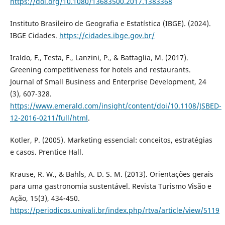
https://doi.org/10.1080/13683500.2017.1383368
Instituto Brasileiro de Geografia e Estatística (IBGE). (2024).
IBGE Cidades.
https://cidades.ibge.gov.br/
Iraldo, F., Testa, F., Lanzini, P., & Battaglia, M. (2017).
Greening competitiveness for hotels and restaurants.
Journal of Small Business and Enterprise Development, 24
(3), 607-328.
https://www.emerald.com/insight/content/doi/10.1108/JSBED-
12-2016-0211/full/html
.
Kotler, P. (2005). Marketing essencial: conceitos, estratégias
e casos. Prentice Hall.
Krause, R. W., & Bahls, A. D. S. M. (2013). Orientações gerais
para uma gastronomia sustentável. Revista Turismo Visão e
Ação, 15(3), 434-450.
https://periodicos.univali.br/index.php/rtva/article/view/5119