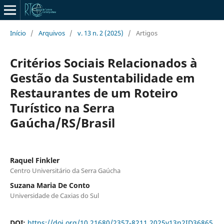
Início
/
Arquivos
/
v. 13 n. 2 (2025)
/
Artigos
Critérios Sociais Relacionados à
Gestão da Sustentabilidade em
Restaurantes de um Roteiro
Turístico na Serra
Gaúcha/RS/Brasil
Raquel Finkler
Centro Universitário da Serra Gaúcha
Suzana Maria De Conto
Universidade de Caxias do Sul
DOI:
https://doi.org/10.21680/2357-8211.2025v13n2ID36865