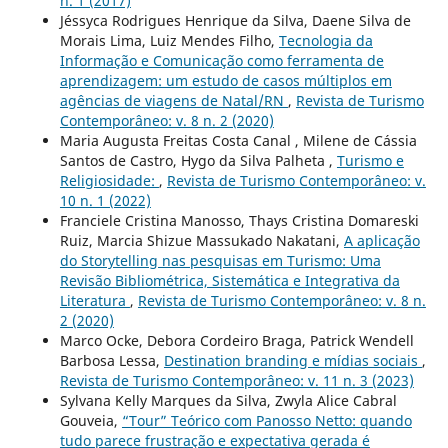
n. 1 (2017)
Jéssyca Rodrigues Henrique da Silva, Daene Silva de
Morais Lima, Luiz Mendes Filho,
Tecnologia da
Informação e Comunicação como ferramenta de
aprendizagem: um estudo de casos múltiplos em
agências de viagens de Natal/RN
,
Revista de Turismo
Contemporâneo: v. 8 n. 2 (2020)
Maria Augusta Freitas Costa Canal , Milene de Cássia
Santos de Castro, Hygo da Silva Palheta ,
Turismo e
Religiosidade:
,
Revista de Turismo Contemporâneo: v.
10 n. 1 (2022)
Franciele Cristina Manosso, Thays Cristina Domareski
Ruiz, Marcia Shizue Massukado Nakatani,
A aplicação
do Storytelling nas pesquisas em Turismo: Uma
Revisão Bibliométrica, Sistemática e Integrativa da
Literatura
,
Revista de Turismo Contemporâneo: v. 8 n.
2 (2020)
Marco Ocke, Debora Cordeiro Braga, Patrick Wendell
Barbosa Lessa,
Destination branding e mídias sociais
,
Revista de Turismo Contemporâneo: v. 11 n. 3 (2023)
Sylvana Kelly Marques da Silva, Zwyla Alice Cabral
Gouveia,
“Tour” Teórico com Panosso Netto: quando
tudo parece frustração e expectativa gerada é