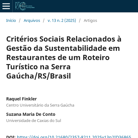
Início
/
Arquivos
/
v. 13 n. 2 (2025)
/
Artigos
Critérios Sociais Relacionados à
Gestão da Sustentabilidade em
Restaurantes de um Roteiro
Turístico na Serra
Gaúcha/RS/Brasil
Raquel Finkler
Centro Universitário da Serra Gaúcha
Suzana Maria De Conto
Universidade de Caxias do Sul
DOI:
https://doi.org/10.21680/2357-8211.2025v13n2ID36865