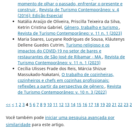
momento de olhar o passado, enfrentar o presente e
construir
,
Revista de Turismo Contemporâneo: v. 4
(2016): Edição Especial
Natália Araújo de Oliveira, Priscilla Teixeira da Silva,
Ketrin Cristina Gabriel,
Gênero, trabalho e turismo
,
Revista de Turismo Contemporâneo: v. 11 n. 1 (2023)
Maria Soares, Lucyane Rodrigues de Sousa, Kláutenys
Dellene Guedes Cutrim,
Turismo religioso e os
impactos do COVID-19 no setor de bares e
restaurantes de São José de Ribamar - MA
,
Revista de
Turismo Contemporâneo: v. 11 n. 1 (2023)
Cecília Ulisses Frade dos Reis, Márcia Shizue
Massukado-Nakatani,
O trabalho de cozinheiras,
cozinheiros e chefs em cozinhas profissionais:
reflexões a partir da perspectiva de gênero
,
Revista
de Turismo Contemporâneo: v. 10 n. 3 (2022)
<<
<
1
2
3
4
5
6
7
8
9
10
11
12
13
14
15
16
17
18
19
20
21
22
23
2
Você também pode
iniciar uma pesquisa avançada por
similaridade
para este artigo.