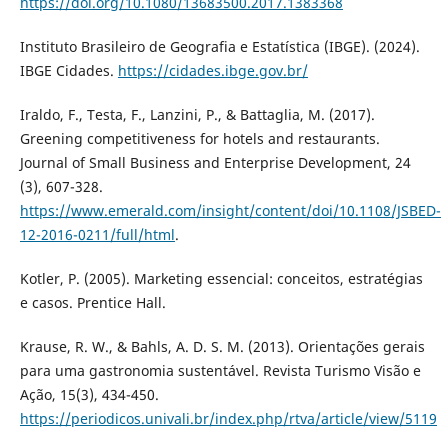
https://doi.org/10.1080/13683500.2017.1383368
Instituto Brasileiro de Geografia e Estatística (IBGE). (2024).
IBGE Cidades.
https://cidades.ibge.gov.br/
Iraldo, F., Testa, F., Lanzini, P., & Battaglia, M. (2017).
Greening competitiveness for hotels and restaurants.
Journal of Small Business and Enterprise Development, 24
(3), 607-328.
https://www.emerald.com/insight/content/doi/10.1108/JSBED-
12-2016-0211/full/html
.
Kotler, P. (2005). Marketing essencial: conceitos, estratégias
e casos. Prentice Hall.
Krause, R. W., & Bahls, A. D. S. M. (2013). Orientações gerais
para uma gastronomia sustentável. Revista Turismo Visão e
Ação, 15(3), 434-450.
https://periodicos.univali.br/index.php/rtva/article/view/5119