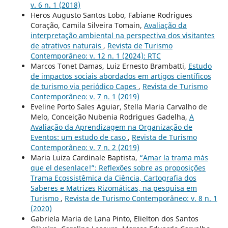
v. 6 n. 1 (2018)
Heros Augusto Santos Lobo, Fabiane Rodrigues
Coração, Camila Silveira Tomain,
Avaliação da
interpretação ambiental na perspectiva dos visitantes
de atrativos naturais
,
Revista de Turismo
Contemporâneo: v. 12 n. 1 (2024): RTC
Marcos Tonet Damas, Luiz Ernesto Brambatti,
Estudo
de impactos sociais abordados em artigos científicos
de turismo via periódico Capes
,
Revista de Turismo
Contemporâneo: v. 7 n. 1 (2019)
Eveline Porto Sales Aguiar, Stella Maria Carvalho de
Melo, Conceição Nubenia Rodrigues Gadelha,
A
Avaliação da Aprendizagem na Organização de
Eventos: um estudo de caso
,
Revista de Turismo
Contemporâneo: v. 7 n. 2 (2019)
Maria Luiza Cardinale Baptista,
“Amar la trama más
que el desenlace!”: Reflexões sobre as proposições
Trama Ecossistêmica da Ciência, Cartografia dos
Saberes e Matrizes Rizomáticas, na pesquisa em
Turismo
,
Revista de Turismo Contemporâneo: v. 8 n. 1
(2020)
Gabriela Maria de Lana Pinto, Elielton dos Santos