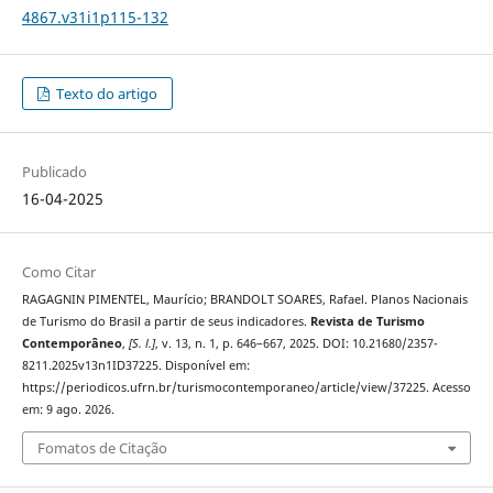
4867.v31i1p115-132
Texto do artigo
Publicado
16-04-2025
Como Citar
RAGAGNIN PIMENTEL, Maurício; BRANDOLT SOARES, Rafael. Planos Nacionais
de Turismo do Brasil a partir de seus indicadores.
Revista de Turismo
Contemporâneo
,
[S. l.]
, v. 13, n. 1, p. 646–667, 2025. DOI: 10.21680/2357-
8211.2025v13n1ID37225. Disponível em:
https://periodicos.ufrn.br/turismocontemporaneo/article/view/37225. Acesso
em: 9 ago. 2026.
Fomatos de Citação