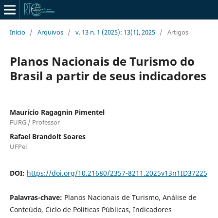
Início
/
Arquivos
/
v. 13 n. 1 (2025): 13(1), 2025
/
Artigos
Planos Nacionais de Turismo do
Brasil a partir de seus indicadores
Maurício Ragagnin Pimentel
FURG / Professor
Rafael Brandolt Soares
UFPel
DOI:
https://doi.org/10.21680/2357-8211.2025v13n1ID37225
Palavras-chave:
Planos Nacionais de Turismo, Análise de
Conteúdo, Ciclo de Políticas Públicas, Indicadores