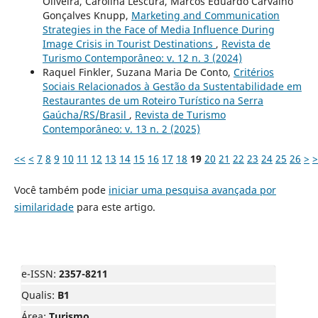
Oliveira, Carolina Lescura, Marcos Eduardo Carvalho
Gonçalves Knupp,
Marketing and Communication
Strategies in the Face of Media Influence During
Image Crisis in Tourist Destinations
,
Revista de
Turismo Contemporâneo: v. 12 n. 3 (2024)
Raquel Finkler, Suzana Maria De Conto,
Critérios
Sociais Relacionados à Gestão da Sustentabilidade em
Restaurantes de um Roteiro Turístico na Serra
Gaúcha/RS/Brasil
,
Revista de Turismo
Contemporâneo: v. 13 n. 2 (2025)
<<
<
7
8
9
10
11
12
13
14
15
16
17
18
19
20
21
22
23
24
25
26
>
>
Você também pode
iniciar uma pesquisa avançada por
similaridade
para este artigo.
e-ISSN:
2357-8211
Qualis:
B1
Área:
Turismo