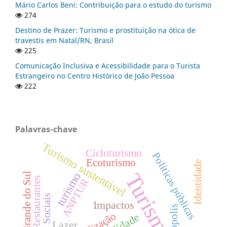
Mário Carlos Beni: Contribuição para o estudo do turismo
274
Destino de Prazer: Turismo e prostituição na ótica de
travestis em Natal/RN, Brasil
225
Comunicação Inclusiva e Acessibilidade para o Turista
Estrangeiro no Centro Histórico de João Pessoa
222
Palavras-chave
Turismo sustentável
Cicloturismo
Políticas públicas
Ecoturismo
Identidade
Turismo
turismo
Rio Grande do Sul
Restaurantes
ANPTUR
Mídias Sociais
Impactos
Lazer