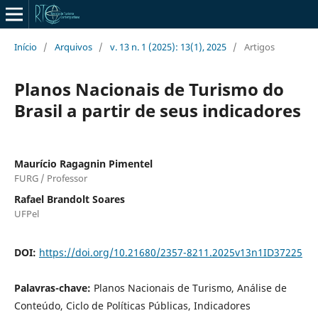
Início
/
Arquivos
/
v. 13 n. 1 (2025): 13(1), 2025
/
Artigos
Planos Nacionais de Turismo do
Brasil a partir de seus indicadores
Maurício Ragagnin Pimentel
FURG / Professor
Rafael Brandolt Soares
UFPel
DOI:
https://doi.org/10.21680/2357-8211.2025v13n1ID37225
Palavras-chave:
Planos Nacionais de Turismo, Análise de
Conteúdo, Ciclo de Políticas Públicas, Indicadores