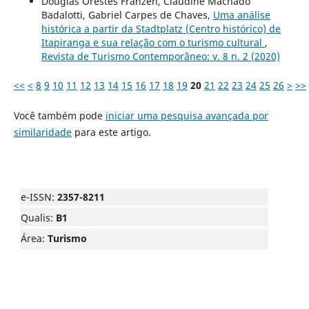
Douglas Orestes Franzen, Claudine Machado
Badalotti, Gabriel Carpes de Chaves,
Uma análise
histórica a partir da Stadtplatz (Centro histórico) de
Itapiranga e sua relação com o turismo cultural
,
Revista de Turismo Contemporâneo: v. 8 n. 2 (2020)
<<
<
8
9
10
11
12
13
14
15
16
17
18
19
20
21
22
23
24
25
26
>
>>
Você também pode
iniciar uma pesquisa avançada por
similaridade
para este artigo.
e-ISSN:
2357-8211
Qualis:
B1
Área:
Turismo