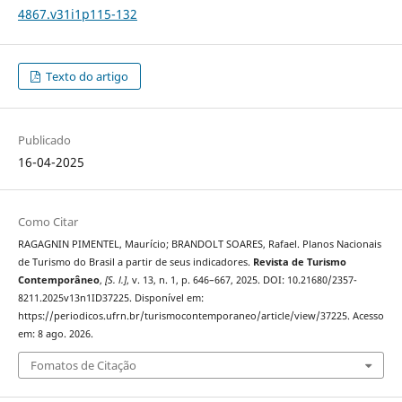
4867.v31i1p115-132
Texto do artigo
Publicado
16-04-2025
Como Citar
RAGAGNIN PIMENTEL, Maurício; BRANDOLT SOARES, Rafael. Planos Nacionais
de Turismo do Brasil a partir de seus indicadores.
Revista de Turismo
Contemporâneo
,
[S. l.]
, v. 13, n. 1, p. 646–667, 2025. DOI: 10.21680/2357-
8211.2025v13n1ID37225. Disponível em:
https://periodicos.ufrn.br/turismocontemporaneo/article/view/37225. Acesso
em: 8 ago. 2026.
Fomatos de Citação