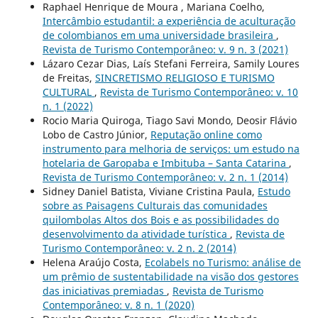
Raphael Henrique de Moura , Mariana Coelho,
Intercâmbio estudantil: a experiência de aculturação
de colombianos em uma universidade brasileira
,
Revista de Turismo Contemporâneo: v. 9 n. 3 (2021)
Lázaro Cezar Dias, Laís Stefani Ferreira, Samily Loures
de Freitas,
SINCRETISMO RELIGIOSO E TURISMO
CULTURAL
,
Revista de Turismo Contemporâneo: v. 10
n. 1 (2022)
Rocio Maria Quiroga, Tiago Savi Mondo, Deosir Flávio
Lobo de Castro Júnior,
Reputação online como
instrumento para melhoria de serviços: um estudo na
hotelaria de Garopaba e Imbituba – Santa Catarina
,
Revista de Turismo Contemporâneo: v. 2 n. 1 (2014)
Sidney Daniel Batista, Viviane Cristina Paula,
Estudo
sobre as Paisagens Culturais das comunidades
quilombolas Altos dos Bois e as possibilidades do
desenvolvimento da atividade turística
,
Revista de
Turismo Contemporâneo: v. 2 n. 2 (2014)
Helena Araújo Costa,
Ecolabels no Turismo: análise de
um prêmio de sustentabilidade na visão dos gestores
das iniciativas premiadas
,
Revista de Turismo
Contemporâneo: v. 8 n. 1 (2020)