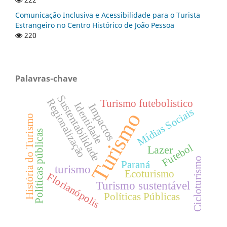
Comunicação Inclusiva e Acessibilidade para o Turista
Estrangeiro no Centro Histórico de João Pessoa
220
Palavras-chave
Sustentabilidade
Regionalização
Turismo futebolístico
Identidade
Impactos
Mídias Sociais
Turismo
História do Turismo
Políticas públicas
Futebol
Lazer
Cicloturismo
Paraná
turismo
Ecoturismo
Florianópolis
Turismo sustentável
Políticas Públicas