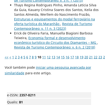
de Turismo Contemporâneo: v. 3 n. 1 (2015)
Thays Regina Rodrigues Pinho, Amanda Leticia Silva
da Guia, Kauany Cristina Soares dos Santos, Keila dos
Santos Almeida, Werllem do Nascimento Frazão,
Estruturas e equipamentos do modal ferroviário na
oferta turística do Maranhão
,
Revista de Turismo
Contemporâneo: v. 11 n. 3 (2023)
Erick de Oliveira Faria, Manuella Biagioni Barbosa
Teixeira,
Economia formal e desenvolvimento
econômico turístico do Circuito dos Diamantes – MG
,
Revista de Turismo Contemporâneo: v. 6 n. 2 (2018)
<<
<
1
2
3
4
5
6
7
8
9
10
11
12
13
14
15
16
17
18
19
20
21
22
23
2
Você também pode
iniciar uma pesquisa avançada por
similaridade
para este artigo.
e-ISSN:
2357-8211
Qualis:
B1