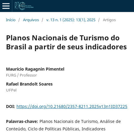
Início
/
Arquivos
/
v. 13 n. 1 (2025): 13(1), 2025
/
Artigos
Planos Nacionais de Turismo do
Brasil a partir de seus indicadores
Maurício Ragagnin Pimentel
FURG / Professor
Rafael Brandolt Soares
UFPel
DOI:
https://doi.org/10.21680/2357-8211.2025v13n1ID37225
Palavras-chave:
Planos Nacionais de Turismo, Análise de
Conteúdo, Ciclo de Políticas Públicas, Indicadores