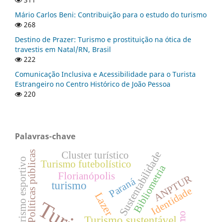
Mário Carlos Beni: Contribuição para o estudo do turismo
268
Destino de Prazer: Turismo e prostituição na ótica de
travestis em Natal/RN, Brasil
222
Comunicação Inclusiva e Acessibilidade para o Turista
Estrangeiro no Centro Histórico de João Pessoa
220
Palavras-chave
Sustentabilidade
Políticas públicas
Cluster turístico
Turismo esportivo
Turismo futebolístico
Bibliometria
Florianópolis
ANPTUR
Paraná
turismo
Identidade
Lazer
Turismo sustentável