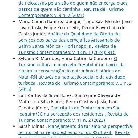
de Pelotas/RS pela visão de quem não enxerga e aos
passos de quem não caminha
,
Revista de Turismo
Contemporâneo: v. 9 n. 2 (2021)
Maria Camila Ramirez Upegui, Tiago Savi Mondo, Joice
Lavandoski, Felipe Kopp Leite, Deosir Flavio Lobo de
Castro Junior,
Análise da Qualidade da Oferta de
Serviços dos Bares das Cervejarias Artesanais do
Bairro Santa Mônica - Florianópolis
,
Revista de
Turismo Contemporâneo: v. 12 n. 1 (2024): RTC
Sylvana K. Marques, Anna Gabriella Cordeiro,
O
Turismo cultural e o projeto ReHabitar no bairro da
ribeira: a conservação do patrimônio histórico de
Natal-RN através da habitação social e da atividade
turística
,
Revista de Turismo Contemporâneo: v. 3 n. 2
(2015)
Luiz Carlos da Silva Flores, Guilherme Oliveira de
Mattos da Silva Flores, Pedro Gustavo Jaski, Ivan
Cegatta Júnior,
Contributo do Enoturismo em São
Joaquim/SC na percepção dos residentes
,
Revista de
Turismo Contemporâneo: v. 11 n. 2 (2023)
Sarah Minasi,
Planejamento do turismo na perspectiva
territorial na região extremo sul do RS/Brasil
,
Revista