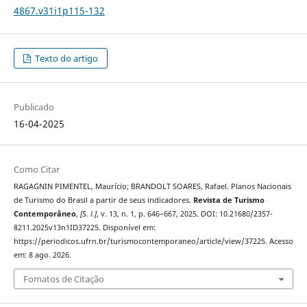
4867.v31i1p115-132
Texto do artigo
Publicado
16-04-2025
Como Citar
RAGAGNIN PIMENTEL, Maurício; BRANDOLT SOARES, Rafael. Planos Nacionais
de Turismo do Brasil a partir de seus indicadores.
Revista de Turismo
Contemporâneo
,
[S. l.]
, v. 13, n. 1, p. 646–667, 2025. DOI: 10.21680/2357-
8211.2025v13n1ID37225. Disponível em:
https://periodicos.ufrn.br/turismocontemporaneo/article/view/37225. Acesso
em: 8 ago. 2026.
Fomatos de Citação