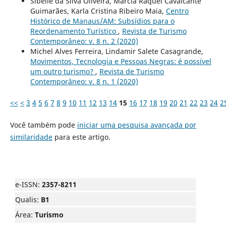
Sibelle da Silva Oliveira, Márcia Raquel Cavalcante
Guimarães, Karla Cristina Ribeiro Maia,
Centro
Histórico de Manaus/AM: Subsídios para o
Reordenamento Turístico
,
Revista de Turismo
Contemporâneo: v. 8 n. 2 (2020)
Michel Alves Ferreira, Lindamir Salete Casagrande,
Movimentos, Tecnologia e Pessoas Negras: é possível
um outro turismo?
,
Revista de Turismo
Contemporâneo: v. 8 n. 1 (2020)
<<
<
3
4
5
6
7
8
9
10
11
12
13
14
15
16
17
18
19
20
21
22
23
24
2
Você também pode
iniciar uma pesquisa avançada por
similaridade
para este artigo.
e-ISSN:
2357-8211
Qualis:
B1
Área:
Turismo