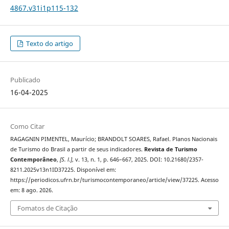
4867.v31i1p115-132
Texto do artigo
Publicado
16-04-2025
Como Citar
RAGAGNIN PIMENTEL, Maurício; BRANDOLT SOARES, Rafael. Planos Nacionais
de Turismo do Brasil a partir de seus indicadores.
Revista de Turismo
Contemporâneo
,
[S. l.]
, v. 13, n. 1, p. 646–667, 2025. DOI: 10.21680/2357-
8211.2025v13n1ID37225. Disponível em:
https://periodicos.ufrn.br/turismocontemporaneo/article/view/37225. Acesso
em: 8 ago. 2026.
Fomatos de Citação