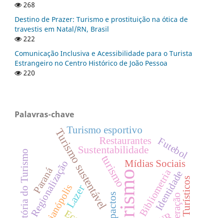
268
Destino de Prazer: Turismo e prostituição na ótica de
travestis em Natal/RN, Brasil
222
Comunicação Inclusiva e Acessibilidade para o Turista
Estrangeiro no Centro Histórico de João Pessoa
220
Palavras-chave
Turismo esportivo
Turismo sustentável
Restaurantes
Futebol
Sustentabilidade
História do Turismo
turismo
Mídias Sociais
Regionalização
Paraná
Bibliometria
Identidade
Turismo
Guias Turísticos
Florianópolis
Lazer
Impactos
Cooperação