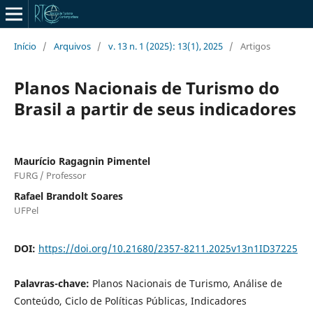
Início
/
Arquivos
/
v. 13 n. 1 (2025): 13(1), 2025
/
Artigos
Planos Nacionais de Turismo do
Brasil a partir de seus indicadores
Maurício Ragagnin Pimentel
FURG / Professor
Rafael Brandolt Soares
UFPel
DOI:
https://doi.org/10.21680/2357-8211.2025v13n1ID37225
Palavras-chave:
Planos Nacionais de Turismo, Análise de
Conteúdo, Ciclo de Políticas Públicas, Indicadores