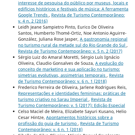
interesse de pesquisa do público por museus, locais e
edifícios históricos e festivais de música: A ferramenta
Google Trends
,
Revista de Turismo Contemporâneo:
v. 4 n. 2 (2016)
Leidh Jeane Sampietro Pinto, Eurico De Oliveira
Santos, Humberto Thomé-Ortiz, Noe Antonio Aguirre-
González, Juliana Rose Jasper,
A gastronomia regional
no turismo rural da metade sul do Rio Grande do Sul
,
Revista de Turismo Contemporâneo: v. 5 n. 2 (2017)
Sérgio Luiz do Amaral Moretti, Sérgio Luís Ignácio
Oliveira, Claudio Gonsalves de Souza,
A evolução do
conceito de marketing e sua aplicação no turismo:
simetrias evolutivas, assimetrias temporais
,
Revista
de Turismo Contemporâneo: v. 6 n. 1 (2018)
Frederico Ferreira de Oliveira, Jarlene Rodrigues Reis,
Representações e identidades femininas: práticas de
turismo criativo no Sarau Imperial
,
Revista de
Turismo Contemporâneo: v. 5 (2017): Edição Especial
Celso Maciel de Meira, Elizabete Sayuri Kusano, Helio
Cesar Hintze,
Apontamentos históricos sobre a
profissão do guia de turismo
,
Revista de Turismo
Contemporâneo: v. 6 n. 1 (2018)