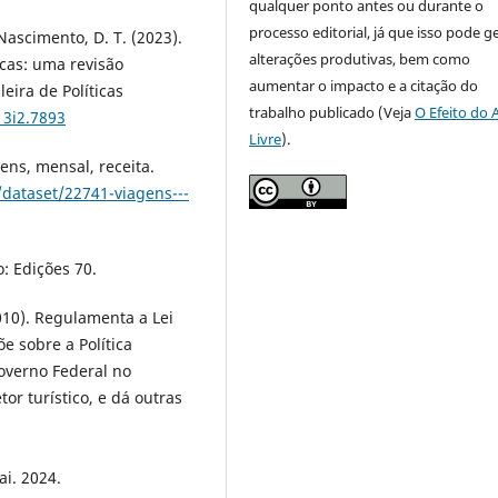
qualquer ponto antes ou durante o
processo editorial, já que isso pode g
.; Nascimento, D. T. (2023).
alterações produtivas, bem como
icas: uma revisão
aumentar o impacto e a citação do
leira de Políticas
trabalho publicado (Veja
O Efeito do 
13i2.7893
Livre
).
ens, mensal, receita.
/dataset/22741-viagens---
o: Edições 70.
010). Regulamenta a Lei
e sobre a Política
Governo Federal no
or turístico, e dá outras
ai. 2024.