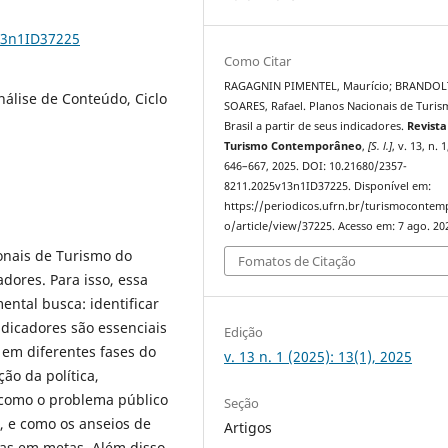
13n1ID37225
Como Citar
RAGAGNIN PIMENTEL, Maurício; BRANDOL
nálise de Conteúdo, Ciclo
SOARES, Rafael. Planos Nacionais de Turi
Brasil a partir de seus indicadores.
Revista
Turismo Contemporâneo
,
[S. l.]
, v. 13, n. 1
646–667, 2025. DOI: 10.21680/2357-
8211.2025v13n1ID37225. Disponível em:
https://periodicos.ufrn.br/turismoconte
o/article/view/37225. Acesso em: 7 ago. 20
ionais de Turismo do
Fomatos de Citação
adores. Para isso, essa
ntal busca: identificar
Indicadores são essenciais
Edição
 em diferentes fases do
v. 13 n. 1 (2025): 13(1), 2025
ão da política,
 como o problema público
Seção
 e como os anseios de
Artigos
das em metas. Além disso,