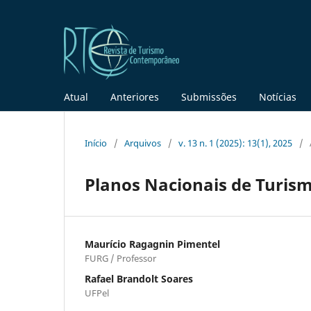
Atual
Anteriores
Submissões
Notícias
Início
/
Arquivos
/
v. 13 n. 1 (2025): 13(1), 2025
/
Planos Nacionais de Turismo
Maurício Ragagnin Pimentel
FURG / Professor
Rafael Brandolt Soares
UFPel