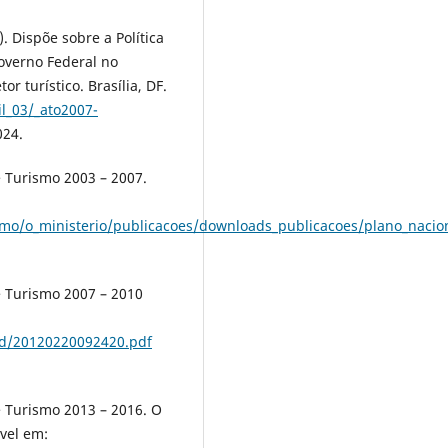
. Dispõe sobre a Política
Governo Federal no
r turístico. Brasília, DF.
il_03/_ato2007-
024.
e Turismo 2003 – 2007.
rismo/o_ministerio/publicacoes/downloads_publicacoes/plano_naci
e Turismo 2007 – 2010
oad/20120220092420.pdf
e Turismo 2013 – 2016. O
vel em: