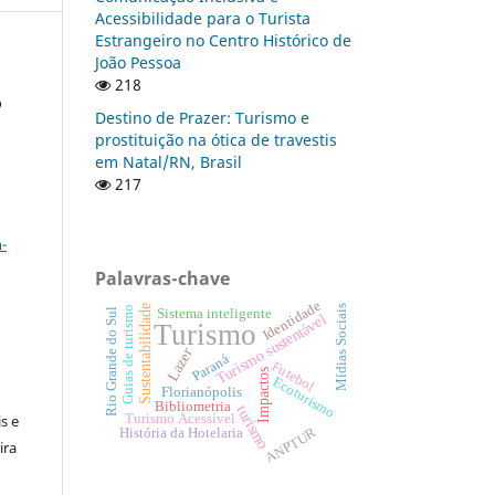
Acessibilidade para o Turista
Estrangeiro no Centro Histórico de
João Pessoa
218
o
Destino de Prazer: Turismo e
prostituição na ótica de travestis
em Natal/RN, Brasil
217
a
-
Palavras-chave
Identidade
Mídias Sociais
Sustentabilidade
Guias de turismo
Sistema inteligente
Rio Grande do Sul
Turismo sustentável
Turismo
Lazer
Paraná
Futebol
:
Impactos
Ecoturismo
Florianópolis
Bibliometria
turismo
s e
Turismo Acessível
ANPTUR
História da Hotelaria
ira