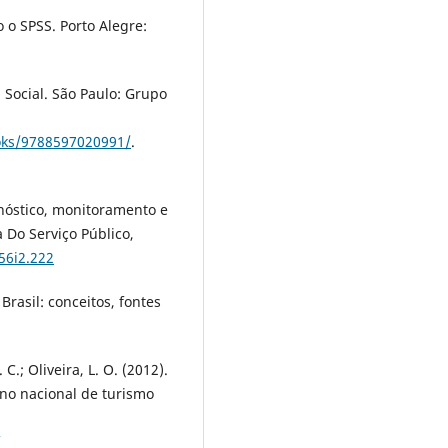
o o SPSS. Porto Alegre:
a Social. São Paulo: Grupo
ooks/9788597020991/
.
gnóstico, monitoramento e
a Do Serviço Público,
56i2.222
Brasil: conceitos, fontes
C.; Oliveira, L. O. (2012).
no nacional de turismo