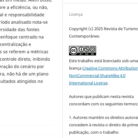
e a eficiência, ou não,
Licença
ial e responsabilidade
ríodo analisado nota-se
Copyright (c) 2025 Revista de Turism
rsidade das fontes
Contemporâneo
m enfoque centrado na
scentralização e
s se referem a métricas
ontrole direto, inibindo
Este trabalho está licenciado sob um
teração do cenário por
licença
Creative Commons Attribution
ura, não há de um plano
NonCommercial-ShareAlike 4.0
sultados atingidos no
International License
.
Autores que publicam nesta revista
concordam com os seguintes termos
1. Autores mantém os direitos autorai
concedem à revista o direito de prime
publicação, com o trabalho