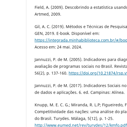
Field, A. (2009). Descobrindo a estatística usand
Artmed, 2009.
Gil, A. C. (2019). Métodos e Técnicas de Pesquis
GEN, 2019. E-book. Disponível em:
https://integrada.minhabiblioteca.com.br/#/b
Acesso em: 24 mai. 2024.
Jannuzzi, P. de M. (2005). Indicadores para dia
avaliação de programas sociais no Brasil. Revist
56(2), p. 137-160.
https://doi.org/10.21874/rsp.v
Jannuzzi, P. de M. (2017). Indicadores Sociais no 
de dados e aplicações. 6. ed. Campinas: Alínea.
Knupp, M. E. C. G.; Miranda, R. L.P; Figueiredo, F. 
Competitividade das nações: uma análise do pla
do Brasil. Turydes. Málaga, 5(12), p. 1-25.
http://www.eumed.net/rev/turydes/12/kmfo.pdf