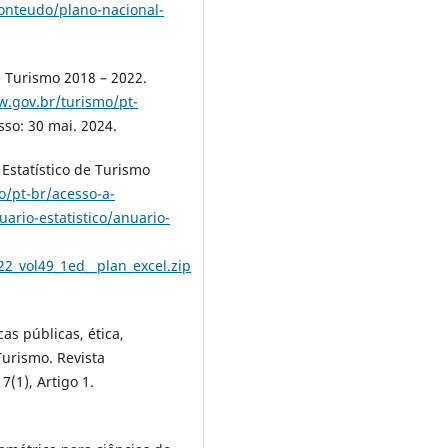
conteudo/plano-nacional-
e Turismo 2018 – 2022.
w.gov.br/turismo/pt-
so: 30 mai. 2024.
 Estatístico de Turismo
o/pt-br/acesso-a-
rio-estatistico/anuario-
22_vol49_1ed__plan_excel.zip
icas públicas, ética,
Turismo. Revista
1), Artigo 1.