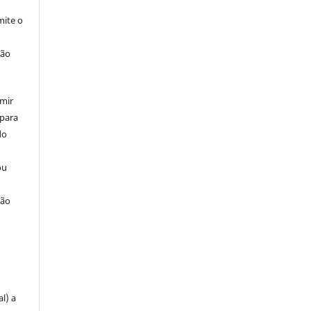
ite o
ção
umir
 para
do
ou
ção
u
l) a