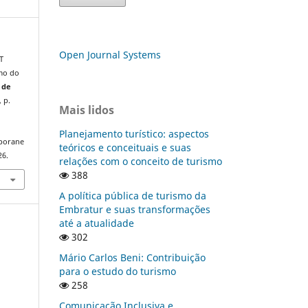
Open Journal Systems
T
smo do
 de
, p.
Mais lidos
Planejamento turístico: aspectos
mporane
teóricos e conceituais e suas
26.
relações com o conceito de turismo
388
A política pública de turismo da
Embratur e suas transformações
até a atualidade
302
Mário Carlos Beni: Contribuição
para o estudo do turismo
258
Comunicação Inclusiva e