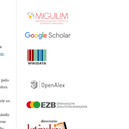
a
on-
 pelo
eitos
rir os
luindo
tras
ão.