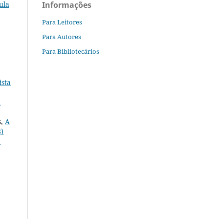
Informações
ula
Para Leitores
Para Autores
Para Bibliotecários
ista
a
s,
A
8)
e