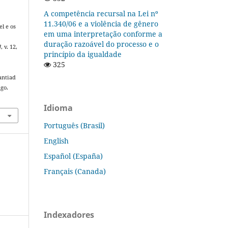
A competência recursal na Lei nº
11.340/06 e a violência de gênero
l e os
em uma interpretação conforme a
duração razoável do processo e o
]
, v. 12,
princípio da igualdade
325
antiad
ago.
Idioma
Português (Brasil)
English
Español (España)
Français (Canada)
Indexadores