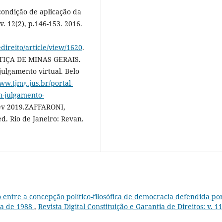
condição de aplicação da
v. 12(2), p.146-153. 2016.
direito/article/view/1620
.
STIÇA DE MINAS GERAIS.
m julgamento virtual. Belo
www.tjmg.jus.br/portal-
em-julgamento-
fev 2019.ZAFFARONI,
d. Rio de Janeiro: Revan.
 entre a concepção político-filosófica de democracia defendida po
ira de 1988
,
Revista Digital Constituição e Garantia de Direitos: v. 11