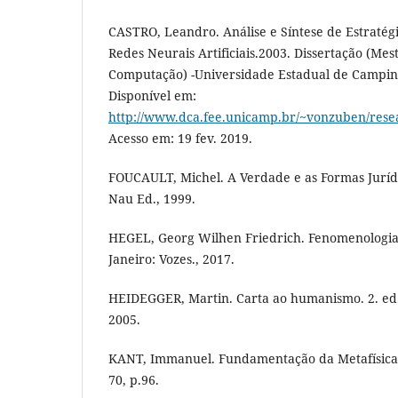
CASTRO, Leandro. Análise e Síntese de Estraté
Redes Neurais Artificiais.2003. Dissertação (M
Computação) -Universidade Estadual de Campin
Disponível em:
http://www.dca.fee.unicamp.br/~vonzuben/rese
Acesso em: 19 fev. 2019.
FOUCAULT, Michel. A Verdade e as Formas Jurídic
Nau Ed., 1999.
HEGEL, Georg Wilhen Friedrich. Fenomenologia d
Janeiro: Vozes., 2017.
HEIDEGGER, Martin. Carta ao humanismo. 2. ed.
2005.
KANT, Immanuel. Fundamentação da Metafísica 
70, p.96.