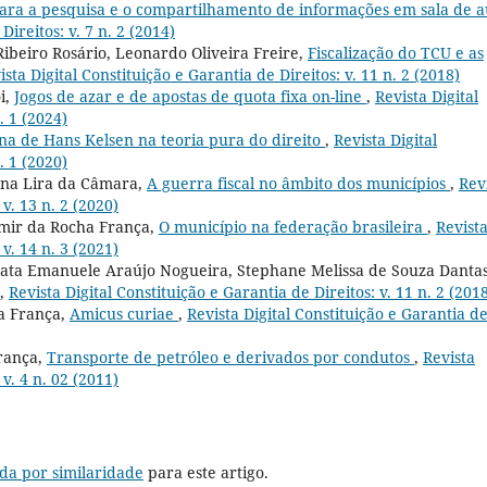
para a pesquisa e o compartilhamento de informações em sala de a
Direitos: v. 7 n. 2 (2014)
Ribeiro Rosário, Leonardo Oliveira Freire,
Fiscalização do TCU e as
ista Digital Constituição e Garantia de Direitos: v. 11 n. 2 (2018)
i,
Jogos de azar e de apostas de quota fixa on-line
,
Revista Digital
. 1 (2024)
na de Hans Kelsen na teoria pura do direito
,
Revista Digital
. 1 (2020)
ana Lira da Câmara,
A guerra fiscal no âmbito dos municípios
,
Rev
 v. 13 n. 2 (2020)
imir da Rocha França,
O município na federação brasileira
,
Revist
 v. 14 n. 3 (2021)
enata Emanuele Araújo Nogueira, Stephane Melissa de Souza Danta
,
Revista Digital Constituição e Garantia de Direitos: v. 11 n. 2 (201
a França,
Amicus curiae
,
Revista Digital Constituição e Garantia d
França,
Transporte de petróleo e derivados por condutos
,
Revista
 v. 4 n. 02 (2011)
da por similaridade
para este artigo.