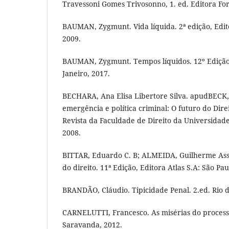
Travessoni Gomes Trivosonno, 1. ed. Editora For
BAUMAN, Zygmunt. Vida líquida. 2ª edição, Edito
2009.
BAUMAN, Zygmunt. Tempos líquidos. 12º Edição,
Janeiro, 2017.
BECHARA, Ana Elisa Libertore Silva. apudBECK, 
emergência e política criminal: O futuro do Direi
Revista da Faculdade de Direito da Universidade 
2008.
BITTAR, Eduardo C. B; ALMEIDA, Guilherme Assis
do direito. 11ª Edição, Editora Atlas S.A: São Pau
BRANDÃO, Cláudio. Tipicidade Penal. 2.ed. Rio d
CARNELUTTI, Francesco. As misérias do processo
Saravanda, 2012.