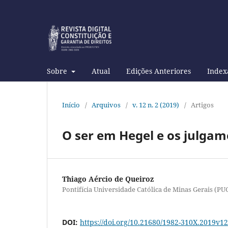
Sobre
Atual
Edições Anteriores
Index
Início
/
Arquivos
/
v. 12 n. 2 (2019)
/
Artigos
O ser em Hegel e os julgam
Thiago Aércio de Queiroz
Pontifícia Universidade Católica de Minas Gerais (PU
DOI:
https://doi.org/10.21680/1982-310X.2019v