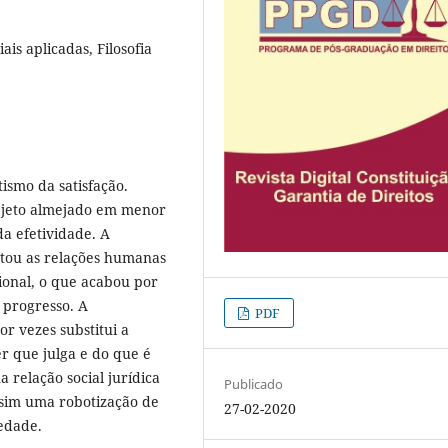
ais aplicadas, Filosofia
ismo da satisfação.
objeto almejado em menor
da efetividade. A
etou as relações humanas
ional, o que acabou por
 progresso. A
PDF
r vezes substitui a
r que julga e do que é
a relação social jurídica
Publicado
sim uma robotização de
27-02-2020
edade.