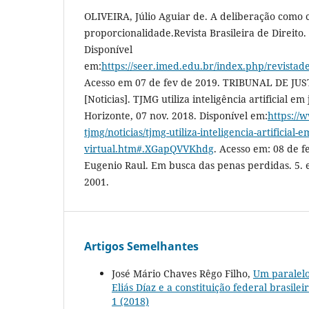
OLIVEIRA, Júlio Aguiar de. A deliberação como 
proporcionalidade.Revista Brasileira de Direito. 
Disponível
em:
https://seer.imed.edu.br/index.php/revistade
Acesso em 07 de fev de 2019. TRIBUNAL DE JU
[Noticias]. TJMG utiliza inteligência artificial e
Horizonte, 07 nov. 2018. Disponível em:
https://
tjmg/noticias/tjmg-utiliza-inteligencia-artificial-
virtual.htm#.XGapQVVKhdg
. Acesso em: 08 de 
Eugenio Raul. Em busca das penas perdidas. 5. e
2001.
Artigos Semelhantes
José Mário Chaves Rêgo Filho,
Um paralelo
Eliás Díaz e a constituição federal brasile
1 (2018)