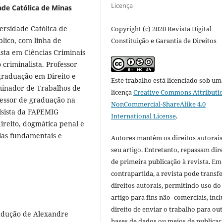
Licença
ade Católica de Minas
versidade Católica de
Copyright (c) 2020 Revista Digital
lico, com linha de
Constituição e Garantia de Direitos
ista em Ciências Criminais
criminalista. Professor
 graduação em Direito e
Este trabalho está licenciado sob um
minador de Trabalhos de
licença
Creative Commons Attributi
fessor de graduação na
NonCommercial-ShareAlike 4.0
lsista da FAPEMIG
International License
.
direito, dogmática penal e
ias fundamentais e
Autores mantêm os direitos autorais
seu artigo. Entretanto, repassam dir
de primeira publicação à revista. Em
contrapartida, a revista pode transfe
direitos autorais, permitindo uso do
artigo para fins não- comerciais, inc
direito de enviar o trabalho para ou
radução de Alexandre
bases de dados ou meios de publicaç