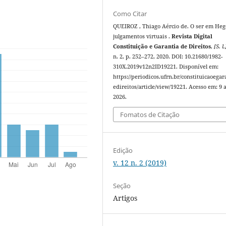
Como Citar
QUEIROZ , Thiago Aércio de. O ser em Hege
julgamentos virtuais .
Revista Digital
Constituição e Garantia de Direitos
,
[S. l.
n. 2, p. 252–272, 2020. DOI: 10.21680/1982-
310X.2019v12n2ID19221. Disponível em:
https://periodicos.ufrn.br/constituicaoegar
edireitos/article/view/19221. Acesso em: 9 
2026.
Fomatos de Citação
Edição
v. 12 n. 2 (2019)
Seção
Artigos