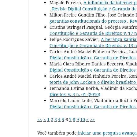
Magale Pereira,
A influência da internet 
,
Revista Digital Constituição e Garantia de 
Milton Freire Gondim Filho, José Orlando 
garantias constitucionais do processo
,
Rev
Cristina Stringari Pasqual, Geórgia Manfro
Constituição e Garantia de Direitos: v. 17 n
Felipe Rodrigues Xavier,
A herança kantia
Constituição e Garantia de Direitos: v. 13 n
Carlos André Maciel Pinheiro Pereira, Lu
Digital Constituição e Garantia de Direitos:
Maria Clara Ribeiro Dantas Bezerra, Vlad
Digital Constituição e Garantia de Direitos:
Carlos André Maciel Pinheiro Pereira, R
teoria de John Locke e o direito brasileiro
Fernanda Estima Borba, Vladimir da Roch
Direitos: v. 3 n. 01 (2010)
Marcelo Lauar Leite, Vladimir da Rocha 
Digital Constituição e Garantia de Direitos:
<<
<
1
2
3
4
5
6
7
8
9
10
>
>>
Você também pode
iniciar uma pesquisa avança