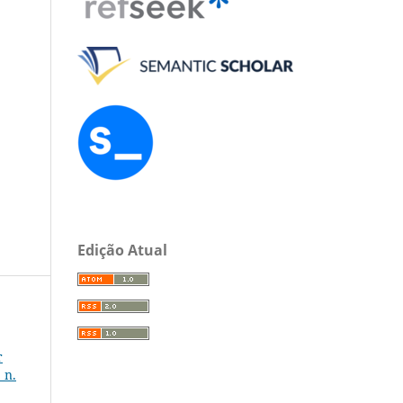
Edição Atual
r
 n.