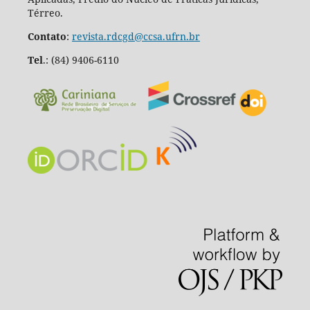
Térreo.
Contato
:
revista.rdcgd@ccsa.ufrn.br
Tel
.:
(84) 9406-6110