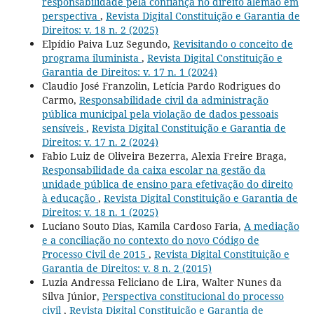
responsabilidade pela confiança no direito alemão em
perspectiva
,
Revista Digital Constituição e Garantia de
Direitos: v. 18 n. 2 (2025)
Elpídio Paiva Luz Segundo,
Revisitando o conceito de
programa iluminista
,
Revista Digital Constituição e
Garantia de Direitos: v. 17 n. 1 (2024)
Claudio José Franzolin, Letícia Pardo Rodrigues do
Carmo,
Responsabilidade civil da administração
pública municipal pela violação de dados pessoais
sensíveis
,
Revista Digital Constituição e Garantia de
Direitos: v. 17 n. 2 (2024)
Fabio Luiz de Oliveira Bezerra, Alexia Freire Braga,
Responsabilidade da caixa escolar na gestão da
unidade pública de ensino para efetivação do direito
à educação
,
Revista Digital Constituição e Garantia de
Direitos: v. 18 n. 1 (2025)
Luciano Souto Dias, Kamila Cardoso Faria,
A mediação
e a conciliação no contexto do novo Código de
Processo Civil de 2015
,
Revista Digital Constituição e
Garantia de Direitos: v. 8 n. 2 (2015)
Luzia Andressa Feliciano de Lira, Walter Nunes da
Silva Júnior,
Perspectiva constitucional do processo
civil
,
Revista Digital Constituição e Garantia de