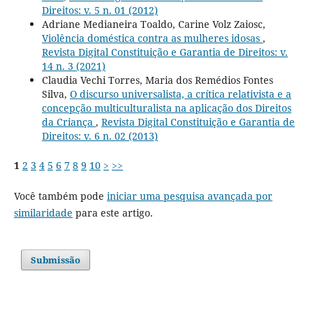
Direitos: v. 5 n. 01 (2012)
Adriane Medianeira Toaldo, Carine Volz Zaiosc,
Violência doméstica contra as mulheres idosas
,
Revista Digital Constituição e Garantia de Direitos: v.
14 n. 3 (2021)
Claudia Vechi Torres, Maria dos Remédios Fontes
Silva,
O discurso universalista, a crítica relativista e a
concepção multiculturalista na aplicação dos Direitos
da Criança
,
Revista Digital Constituição e Garantia de
Direitos: v. 6 n. 02 (2013)
1
2
3
4
5
6
7
8
9
10
>
>>
Você também pode
iniciar uma pesquisa avançada por
similaridade
para este artigo.
Submissão