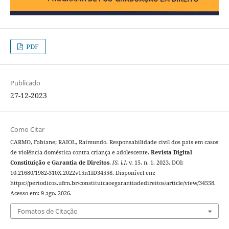
PDF
Publicado
27-12-2023
Como Citar
CARMO, Fabiane; RAIOL, Raimundo. Responsabilidade civil dos pais em casos
de violência doméstica contra criança e adolescente.
Revista Digital
Constituição e Garantia de Direitos
,
[S. l.]
, v. 15, n. 1, 2023. DOI:
10.21680/1982-310X.2022v15n1ID34558. Disponível em:
https://periodicos.ufrn.br/constituicaoegarantiadedireitos/article/view/34558.
Acesso em: 9 ago. 2026.
Fomatos de Citação