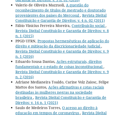
Valerio de Oliveira Mazzuoli,
A questão do
reconhecimento de títulos de mestrado e doutorado
provenientes dos países do Mercosul
,
Revista Digital
Constituição e Garantia de Direitos: v. 4 n. 02 (2011)
Fábio Vinícius Ferreira Moreira,
Contribuição social
,
Revista Digital Constituição e Garantia de Direitos: v. 8
n. 1 (2015)
PPGD UFRN,
Propostas hermenêuticas de aplicação do
direito e mitigação da discricionariedade judicial
,
Revista Digital Constituição e Garantia de Direitos: v. 9
n. 1 (2016)
Eduardo Sousa Dantas,
Ações estruturais, direitos
fundamentais e o estado de coisas inconstitucional
,
Revista Digital Constituição e Garantia de Direitos: v. 9
n. 2 (2016)
Adriane Medianeira Toaldo, Carine Volz Zaiosc, Felipe
Mattos dos Santos,
Ações afirmativas e cotas raciais
destinadas às mulheres negras na sociedade
brasileira
,
Revista Digital Constituição e Garantia de
Direitos: v. 14 n. 1 (2021)
Saulo de Medeiros Torres,
O acesso ao direito à
educação em tempos de coronavirus
,
Revista Digital