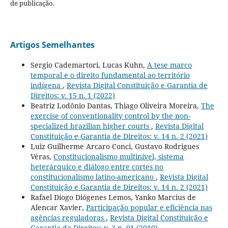
de publicação.
Artigos Semelhantes
Sergio Cademartori, Lucas Kuhn,
A tese marco
temporal e o direito fundamental ao território
indígena
,
Revista Digital Constituição e Garantia de
Direitos: v. 15 n. 1 (2022)
Beatriz Lodônio Dantas, Thiago Oliveira Moreira,
The
exercise of conventionality control by the non-
specialized brazilian higher courts
,
Revista Digital
Constituição e Garantia de Direitos: v. 14 n. 2 (2021)
Luiz Guilherme Arcaro Conci, Gustavo Rodrigues
Véras,
Constitucionalismo multinível, sistema
heterárquico e diálogo entre cortes no
constitucionalismo latino-americano
,
Revista Digital
Constituição e Garantia de Direitos: v. 14 n. 2 (2021)
Rafael Diogo Diógenes Lemos, Yanko Marcius de
Alencar Xavier,
Participação popular e eficiência nas
agências reguladoras
,
Revista Digital Constituição e
Garantia de Direitos: v. 3 n. 01 (2010)