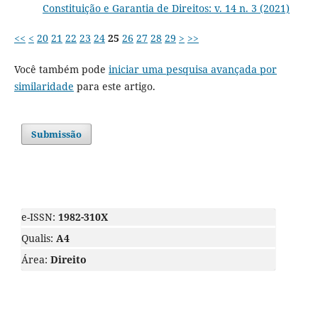
Constituição e Garantia de Direitos: v. 14 n. 3 (2021)
<<
<
20
21
22
23
24
25
26
27
28
29
>
>>
Você também pode
iniciar uma pesquisa avançada por
similaridade
para este artigo.
Submissão
e-ISSN:
1982-310X
Qualis:
A4
Área:
Direito