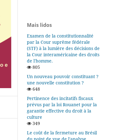
Mais lidos
Examen de la constitutionnalité
par la Cour suprême fédérale
(STF) à la lumière des décisions de
la Cour interaméricaine des droits
de l'homme.
805
Un nouveau pouvoir constituant ?
une nouvelle constitution ?
648
Pertinence des incitatifs fiscaux
prévus par la loi Rouanet pour la
garantie effective du droit à la
culture
349
Le coût de la fermeture au Brésil
du point de vue de l'analyse