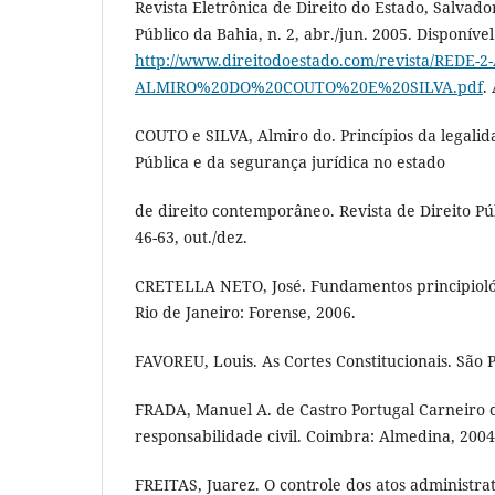
Revista Eletrônica de Direito do Estado, Salvador
Público da Bahia, n. 2, abr./jun. 2005. Disponíve
http://www.direitodoestado.com/revista/REDE-2
ALMIRO%20DO%20COUTO%20E%20SILVA.pdf
.
COUTO e SILVA, Almiro do. Princípios da legali
Pública e da segurança jurídica no estado
de direito contemporâneo. Revista de Direito Públ
46-63, out./dez.
CRETELLA NETO, José. Fundamentos principiológi
Rio de Janeiro: Forense, 2006.
FAVOREU, Louis. As Cortes Constitucionais. São 
FRADA, Manuel A. de Castro Portugal Carneiro d
responsabilidade civil. Coimbra: Almedina, 2004
FREITAS, Juarez. O controle dos atos administrat