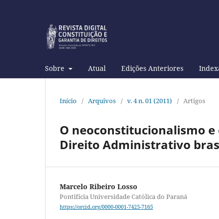
Sobre
Atual
Edições Anteriores
Index
Início
/
Arquivos
/
v. 4 n. 01 (2011)
/
Artigos
O neoconstitucionalismo e 
Direito Administrativo bras
Marcelo Ribeiro Losso
Pontifícia Universidade Católica do Paraná
https://orcid.org/0000-0001-7425-7165