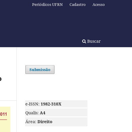
Periódicos UFRN
Cadastro
Acesso
Buscar
Submissão
o
e-ISSN:
1982-310X
Qualis:
A4
Área:
Direito