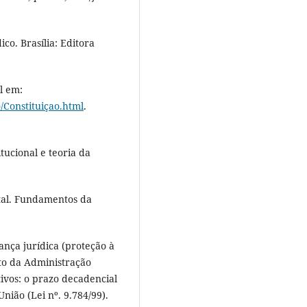
o. Brasília: Editora
l em:
o/Constituiçao.html
.
ucional e teoria da
al. Fundamentos da
ança jurídica (proteção à
ito da Administração
tivos: o prazo decadencial
nião (Lei nº. 9.784/99).