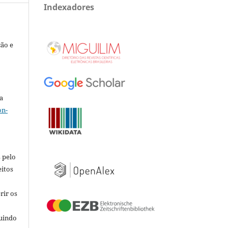
Indexadores
ção e
a
on-
 pelo
eitos
rir os
luindo