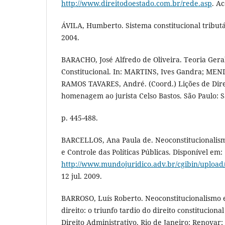
http://www.direitodoestado.com.br/rede.asp
. Ac
ÁVILA, Humberto. Sistema constitucional tributá
2004.
BARACHO, José Alfredo de Oliveira. Teoria Geral
Constitucional. In: MARTINS, Ives Gandra; MEND
RAMOS TAVARES, André. (Coord.) Lições de Dire
homenagem ao jurista Celso Bastos. São Paulo: S
p. 445-488.
BARCELLOS, Ana Paula de. Neoconstitucionalism
e Controle das Políticas Públicas. Disponível em:
http://www.mundojuridico.adv.br/cgibin/upload
12 jul. 2009.
BARROSO, Luís Roberto. Neoconstitucionalismo e
direito: o triunfo tardio do direito constitucional
Direito Administrativo. Rio de Janeiro: Renovar; n