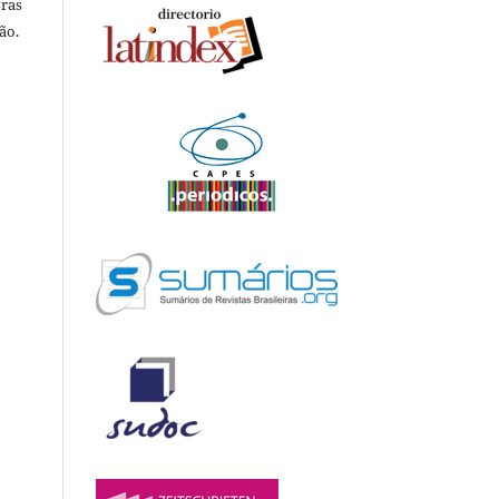
tras
ão.