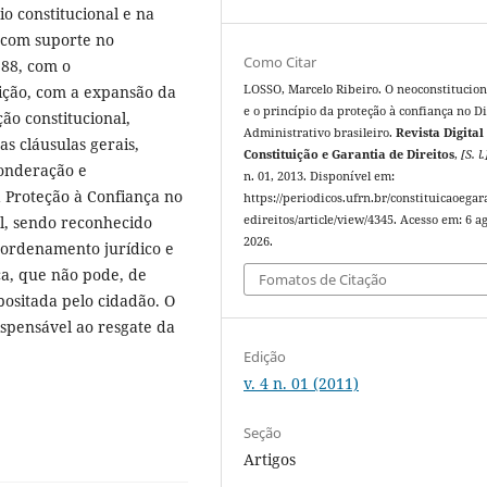
io constitucional e na
 com suporte no
Como Citar
988, com o
LOSSO, Marcelo Ribeiro. O neoconstitucio
ição, com a expansão da
e o princípio da proteção à confiança no Di
ção constitucional,
Administrativo brasileiro.
Revista Digital
s cláusulas gerais,
Constituição e Garantia de Direitos
,
[S. l.
ponderação e
n. 01, 2013. Disponível em:
 Proteção à Confiança no
https://periodicos.ufrn.br/constituicaoegar
edireitos/article/view/4345. Acesso em: 6 ag
al, sendo reconhecido
2026.
o ordenamento jurídico e
ca, que não pode, de
Fomatos de Citação
positada pelo cidadão. O
ispensável ao resgate da
Edição
v. 4 n. 01 (2011)
Seção
Artigos