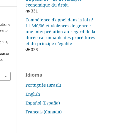
économique du droit.
331
Compétence d'appel dans la loi n°
nalismo
11.340/06 et violences de genre :
reito
une interprétation au regard de la
durée raisonnable des procédures
]
, v. 4,
et du principe d'égalité
325
antiad
o.
Idioma
Português (Brasil)
English
Español (España)
Français (Canada)