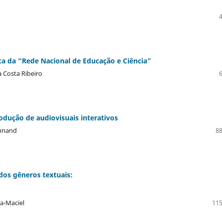
ica da “Rede Nacional de Educação e Ciência”
 Costa Ribeiro
rodução de audiovisuais interativos
ennand
88
dos gêneros textuais:
a-Maciel
115