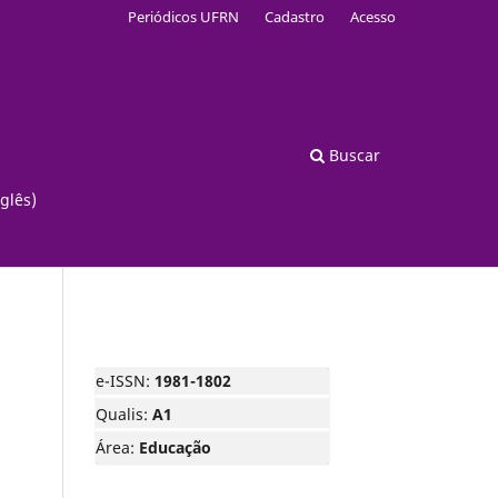
Periódicos UFRN
Cadastro
Acesso
Buscar
glês)
e-ISSN:
1981-1802
Qualis:
A1
Área:
Educação