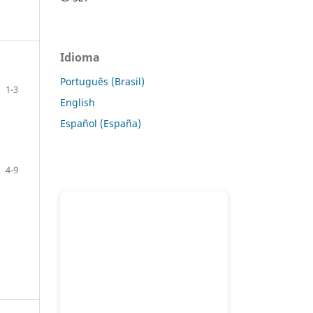
Idioma
Português (Brasil)
1-3
English
Español (España)
4-9