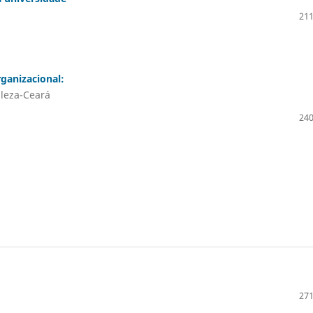
211
ganizacional:
aleza-Ceará
240
271