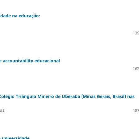
lidade na educação:
139
e accountability educacional
162
olégio Triângulo Mineiro de Uberaba (Minas Gerais, Brasil) nas
atti
187
a universidade