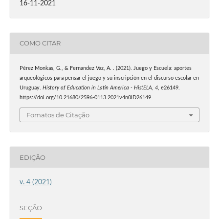
16-11-2021
COMO CITAR
Pérez Monkas, G., & Fernandez Vaz, A. . (2021). Juego y Escuela: aportes
arqueológicos para pensar el juego y su inscripción en el discurso escolar en
Uruguay.
History of Education in Latin America - HistELA
,
4
, e26149.
https://doi.org/10.21680/2596-0113.2021v4n0ID26149
Fomatos de Citação
EDIÇÃO
v. 4 (2021)
SEÇÃO