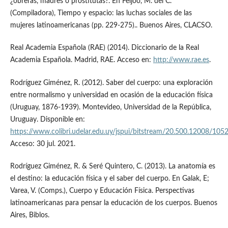
¿obreras, madres o prostitutas?. En Feijoó, M. del C.
(Compiladora), Tiempo y espacio: las luchas sociales de las
mujeres latinoamericanas (pp. 229-275).. Buenos Aires, CLACSO.
Real Academia Española (RAE) (2014). Diccionario de la Real
Academia Española. Madrid, RAE. Acceso en:
http://www.rae.es
.
Rodríguez Giménez, R. (2012). Saber del cuerpo: una exploración
entre normalismo y universidad en ocasión de la educación física
(Uruguay, 1876-1939). Montevideo, Universidad de la República,
Uruguay. Disponible en:
https://www.colibri.udelar.edu.uy/jspui/bitstream/20.500.12008/105
Acceso: 30 jul. 2021.
Rodríguez Giménez, R. & Seré Quintero, C. (2013). La anatomía es
el destino: la educación física y el saber del cuerpo. En Galak, E;
Varea, V. (Comps.), Cuerpo y Educación Física. Perspectivas
latinoamericanas para pensar la educación de los cuerpos. Buenos
Aires, Biblos.