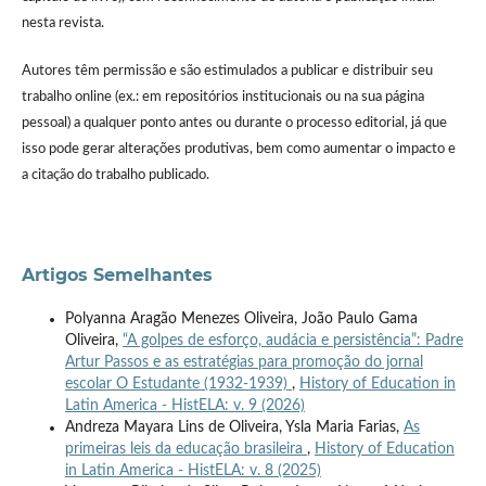
nesta revista.
Autores têm permissão e são estimulados a publicar e distribuir seu
trabalho online (ex.: em repositórios institucionais ou na sua página
pessoal) a qualquer ponto antes ou durante o processo editorial, já que
isso pode gerar alterações produtivas, bem como aumentar o impacto e
a citação do trabalho publicado.
Artigos Semelhantes
Polyanna Aragão Menezes Oliveira, João Paulo Gama
Oliveira,
“A golpes de esforço, audácia e persistência”: Padre
Artur Passos e as estratégias para promoção do jornal
escolar O Estudante (1932-1939)
,
History of Education in
Latin America - HistELA: v. 9 (2026)
Andreza Mayara Lins de Oliveira, Ysla Maria Farias,
As
primeiras leis da educação brasileira
,
History of Education
in Latin America - HistELA: v. 8 (2025)