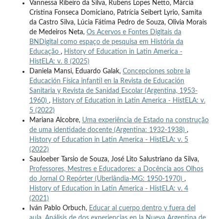
Vannessa Ribeiro da Silva, Rubens Lopes Netto, Márcia
Cristina Fonseca Domiciano, Patrícia Seibert Lyrio, Samita
da Castro Silva, Lúcia Fátima Pedro de Souza, Olivia Morais
de Medeiros Neta,
Os Acervos e Fontes Digitais da
BNDigital como espaço de pesquisa em História da
Educação
,
History of Education in Latin America -
HistELA: v. 8 (2025)
Daniela Mansi, Eduardo Galak,
Concepciones sobre la
Educación Física infantil en la Revista de Educación
Sanitaria y Revista de Sanidad Escolar (Argentina, 1953-
1960)
,
History of Education in Latin America - HistELA: v.
5 (2022)
Mariana Alcobre,
Uma experiência de Estado na construção
de uma identidade docente (Argentina: 1932-1938)
,
History of Education in Latin America - HistELA: v. 5
(2022)
Sauloeber Tarsio de Souza, José Lito Salustriano da Silva,
Professores, Mestres e Educadores: a Docência aos Olhos
do Jornal O Repórter (Uberlândia-MG: 1950-1970)
,
History of Education in Latin America - HistELA: v. 4
(2021)
Iván Pablo Orbuch,
Educar al cuerpo dentro y fuera del
aula. Análisis de dos experiencias en la Nueva Argentina de