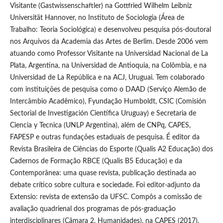
Visitante (Gastwissenschaftler) na Gottfried Wilhelm Leibniz
Universität Hannover, no Instituto de Sociologia (Área de
Trabalho: Teoria Sociológica) e desenvolveu pesquisa pós-doutoral
nos Arquivos da Academia das Artes de Berlim. Desde 2006 vem
atuando como Professor Visitante na Universidad Nacional de La
Plata, Argentina, na Universidad de Antioquia, na Colômbia, e na
Universidad de La República e na ACJ, Uruguai. Tem colaborado
com instituições de pesquisa como o DAAD (Serviço Alemão de
Intercâmbio Acadêmico), Fyundação Humboldt, CSIC (Comisión
Sectorial de Investigación Científica Uruguay) e Secretaria de
Ciencia y Tecnica (UNLP Argentina), além de CNPq, CAPES,
FAPESP e outras fundações estaduais de pesquisa. É editor da
Revista Brasileira de Ciências do Esporte (Qualis A2 Educação) dos
Cadernos de Formação RBCE (Qualis B5 Educação) e da
Contemporânea: uma quase revista, publicação destinada ao
debate crítico sobre cultura e sociedade. Foi editor-adjunto da
Extensio: revista de extensão da UFSC. Compôs a comissão de
avaliação quadrienal dos programas de pós-graduação
interdisciplinares (Câmara 2, Humanidades), na CAPES (2017).