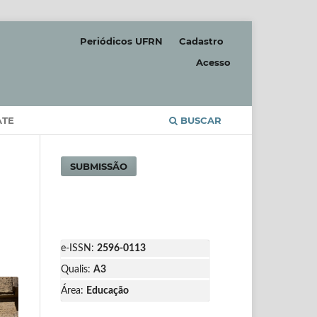
Periódicos UFRN
Cadastro
Acesso
ATE
BUSCAR
SUBMISSÃO
e-ISSN:
2596-0113
Qualis:
A3
Área:
Educação