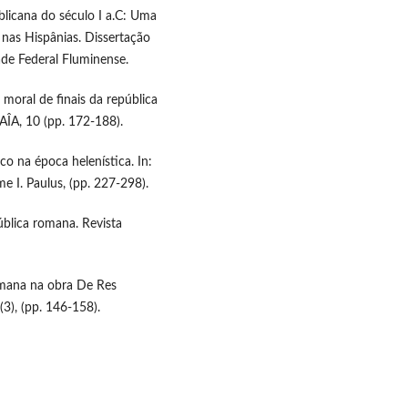
publicana do século I a.C: Uma
 nas Hispânias. Dissertação
ade Federal Fluminense.
e moral de finais da república
GAÎA, 10 (pp. 172-188).
ico na época helenística. In:
me I. Paulus, (pp. 227-298).
pública romana. Revista
Romana na obra De Res
(3), (pp. 146-158).