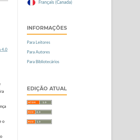
Français (Canada)
INFORMAÇÕES
Para Leitores
 4.0
Para Autores
Para Bibliotecários
e
EDIÇÃO ATUAL
ira
ença
e o
ão