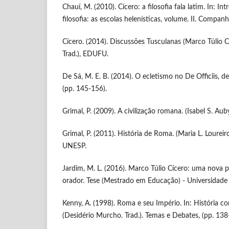
Chauí, M. (2010). Cícero: a filosofia fala latim. In: In
filosofia: as escolas helenísticas, volume. II. Compan
Cícero. (2014). Discussões Tusculanas (Marco Túlio Cí
Trad.), EDUFU.
De Sá, M. E. B. (2014). O ecletismo no De Officiis, d
(pp. 145-156).
Grimal, P. (2009). A civilização romana. (Isabel S. Aub
Grimal, P. (2011). História de Roma. (Maria L. Loureiro
UNESP.
Jardim, M. L. (2016). Marco Túlio Cícero: uma nova 
orador. Tese (Mestrado em Educação) - Universidade
Kenny, A. (1998). Roma e seu Império. In: História con
(Desidério Murcho. Trad.). Temas e Debates, (pp. 138