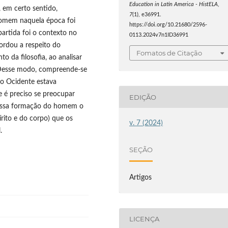
Education in Latin America - HistELA
,
, em certo sentido,
7
(1), e36991.
homem naquela época foi
https://doi.org/10.21680/2596-
 partida foi o contexto no
0113.2024v7n1ID36991
bordou a respeito do
Fomatos de Citação
 da filosofia, ao analisar
. Desse modo, compreende-se
 o Ocidente estava
e é preciso se preocupar
EDIÇÃO
 essa formação do homem o
rito e do corpo) que os
v. 7 (2024)
.
SEÇÃO
Artigos
LICENÇA