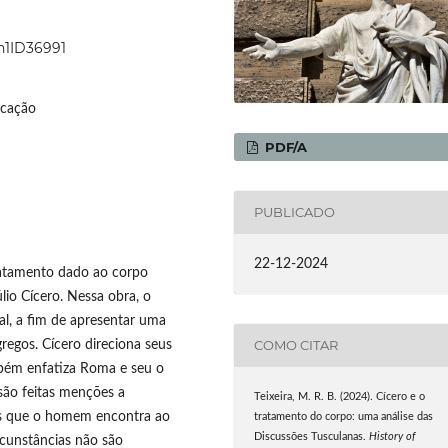
7n1ID36991
ucação
PDF/A
PUBLICADO
22-12-2024
tratamento dado ao corpo
io Cícero. Nessa obra, o
al, a fim de apresentar uma
COMO CITAR
regos. Cícero direciona seus
bém enfatiza Roma e seu o
são feitas menções a
Teixeira, M. R. B. (2024). Cícero e o
ões que o homem encontra ao
tratamento do corpo: uma análise das
Discussões Tusculanas.
History of
ircunstâncias não são