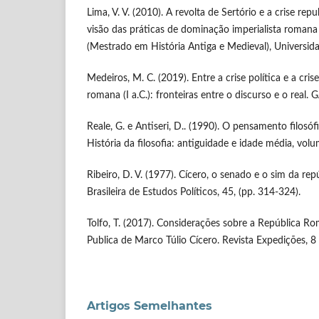
Lima, V. V. (2010). A revolta de Sertório e a crise re
visão das práticas de dominação imperialista romana
(Mestrado em História Antiga e Medieval), Universid
Medeiros, M. C. (2019). Entre a crise política e a cris
romana (I a.C.): fronteiras entre o discurso e o real. 
Reale, G. e Antiseri, D.. (1990). O pensamento filosóf
História da filosofia: antiguidade e idade média, volu
Ribeiro, D. V. (1977). Cícero, o senado e o sim da re
Brasileira de Estudos Políticos, 45, (pp. 314-324).
Tolfo, T. (2017). Considerações sobre a República 
Publica de Marco Túlio Cícero. Revista Expedições, 8 
Artigos Semelhantes