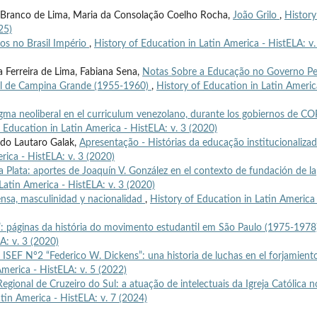
lo Branco de Lima, Maria da Consolação Coelho Rocha,
João Grilo
,
History
25)
sos no Brasil Império
,
History of Education in Latin America - HistELA: v.
a Ferreira de Lima, Fabiana Sena,
Notas Sobre a Educação no Governo P
al de Campina Grande (1955-1960)
,
History of Education in Latin Americ
gma neoliberal en el curriculum venezolano, durante los gobiernos de CO
 Education in Latin America - HistELA: v. 3 (2020)
rdo Lautaro Galak,
Apresentação - Histórias da educação institucionaliza
rica - HistELA: v. 3 (2020)
a Plata: aportes de Joaquín V. González en el contexto de fundación de la
Latin America - HistELA: v. 3 (2020)
rensa, masculinidad y nacionalidad
,
History of Education in Latin America 
”: páginas da história do movimento estudantil em São Paulo (1975-197
A: v. 3 (2020)
l ISEF N°2 “Federico W. Dickens”: una historia de luchas en el forjamient
America - HistELA: v. 5 (2022)
gional de Cruzeiro do Sul: a atuação de intelectuais da Igreja Católica n
tin America - HistELA: v. 7 (2024)