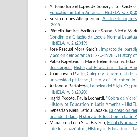
Antonio Ismael Lopes de Sousa , Lilian Caste
Education in Latin America - HistELA: v. 8 (20
Suzana Lopes Albuquerque,
Análise de impres
(2019)
Pâmella Tamires Avelino de Sousa, Niédja Mari
Gondim e a Criação da Escola Normal Estadu
HistELA: v. 2 (2019)
José Pascual Mora García ,
Impacto del paradi
y acción democratica (1970-1998)
,
History of
Pablo Kopelovich , María Belén Bonamy, Edua
dos corpos
,
History of Education in Latin Ame
Juan Jowen Pratto,
Colegio y Universidad de L
universidad platense
,
History of Education in 
Antonella Bertolotto,
La pelea del Siglo XX; p
HistELA: v. 3 (2020)
Ingrid Pedote, Paula Leonardi,
“Cobra de Vidro
History of Education in Latin America - HistEL
Sebastian Klein, Leticia Labaké,
La creación de
una identidad
,
History of Education in Latin 
Maria Irinilda da Silva Bezerra,
Escola Normal Re
interior amazônico
,
History of Education in La