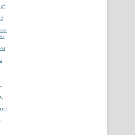
 of
 2
edro
a -
PEI
da
-
8)
,
o de
o