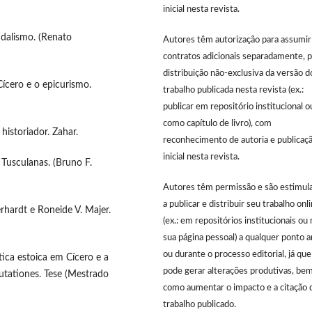
inicial nesta revista.
udalismo. (Renato
Autores têm autorização para assumir
contratos adicionais separadamente, p
distribuição não-exclusiva da versão d
 Cícero e o epicurismo.
trabalho publicada nesta revista (ex.:
publicar em repositório institucional o
como capítulo de livro), com
 historiador. Zahar.
reconhecimento de autoria e publicaç
inicial nesta revista.
s Tusculanas. (Bruno F.
Autores têm permissão e são estimul
a publicar e distribuir seu trabalho onl
Gerhardt e Roneide V. Majer.
(ex.: em repositórios institucionais ou 
sua página pessoal) a qualquer ponto 
ou durante o processo editorial, já que
ética estoica em Cícero e a
pode gerar alterações produtivas, be
utationes. Tese (Mestrado
como aumentar o impacto e a citação 
trabalho publicado.