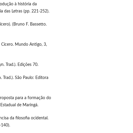
trodução à história da
hia das Letras (pp. 221-252).
cero). (Bruno F. Bassetto.
e Cícero. Mundo Antigo, 3,
yn. Trad.). Edições 70.
. Trad.). São Paulo: Editora
proposta para a formação do
 Estadual de Maringá.
cisa da filosofia ocidental.
-140).