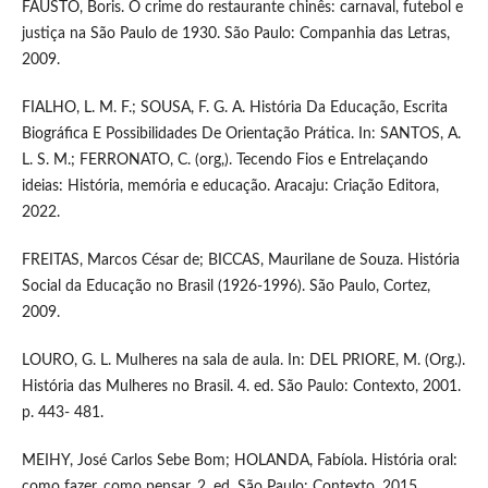
FAUSTO, Boris. O crime do restaurante chinês: carnaval, futebol e
justiça na São Paulo de 1930. São Paulo: Companhia das Letras,
2009.
FIALHO, L. M. F.; SOUSA, F. G. A. História Da Educação, Escrita
Biográfica E Possibilidades De Orientação Prática. In: SANTOS, A.
L. S. M.; FERRONATO, C. (org,). Tecendo Fios e Entrelaçando
ideias: História, memória e educação. Aracaju: Criação Editora,
2022.
FREITAS, Marcos César de; BICCAS, Maurilane de Souza. História
Social da Educação no Brasil (1926-1996). São Paulo, Cortez,
2009.
LOURO, G. L. Mulheres na sala de aula. In: DEL PRIORE, M. (Org.).
História das Mulheres no Brasil. 4. ed. São Paulo: Contexto, 2001.
p. 443- 481.
MEIHY, José Carlos Sebe Bom; HOLANDA, Fabíola. História oral:
como fazer, como pensar. 2. ed, São Paulo: Contexto, 2015.