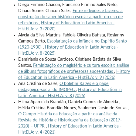
Diego Firmino Chacon, Francisco Firmino Sales Neto,
Dinara Soares Chacon Sales,
Entre reflexões e fazeres: a
construção do saber histórico escolar a partir do uso de
reflexórios
,
History of Education in Latin America -
HistELA: v. 3 (2020)
Alycia da Silva Martins, Fabiola Oliveira Batista, Rosianny
Campos Berto,
Escolarização da infância no Espírito Santo
(1920-1930)
,
History of Education in Latin America -
HistELA: v. 8 (2025)
Damirianis de Souza Cardoso, Cristiane Batista da Silva
Santos,
Feminização do magistério e cultura escolar: análise
de álbuns fotográficos de professoras aposentadas
,
History
of Education in Latin America - HistELA: v. 9 (2026)
Ana Cristina de Sales,
O boletim Raízes e o papel
pedagógico-social do IMOPEC
,
History of Education in
Latin America - HistELA: v. 8 (2025)
Hilma Aparecida Brandão, Daniela Gomes de Almeida ,
Hélida Cristina Brandão Nunes, Sauloeber Tarsio de Souza ,
O Campo História da Educação a partir da análise da
Revista de História e Historiografia da Educação (2017-
2020) – UFPR
,
History of Education in Latin America -
HistELA: v. 4 (2021)