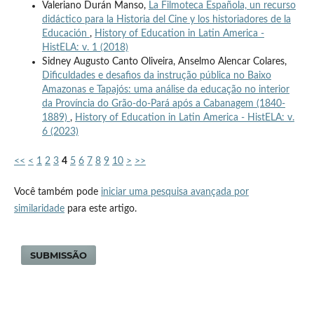
Valeriano Durán Manso,
La Filmoteca Española, un recurso
didáctico para la Historia del Cine y los historiadores de la
Educación
,
History of Education in Latin America -
HistELA: v. 1 (2018)
Sidney Augusto Canto Oliveira, Anselmo Alencar Colares,
Dificuldades e desafios da instrução pública no Baixo
Amazonas e Tapajós: uma análise da educação no interior
da Província do Grão-do-Pará após a Cabanagem (1840-
1889)
,
History of Education in Latin America - HistELA: v.
6 (2023)
<<
<
1
2
3
4
5
6
7
8
9
10
>
>>
Você também pode
iniciar uma pesquisa avançada por
similaridade
para este artigo.
SUBMISSÃO