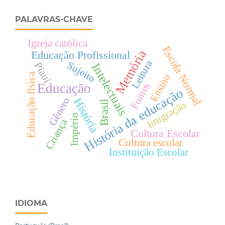
PALAVRAS-CHAVE
Igreja católica
Escola Normal
Memória
Educação Profissional
Leitura
Sujeito
Piauí
Intelectuais
Educação física
Ensino
Fontes
Educação
História da educação
Gênero
História
Brasil
Imigração
Império
Criança
Cultura Escolar
Cultura escolar
Instituição Escolar
IDIOMA