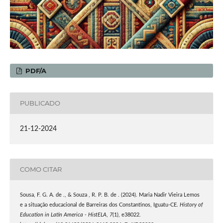
PDF/A
PUBLICADO
21-12-2024
COMO CITAR
Sousa, F. G. A. de ., & Souza , R. P. B. de . (2024). Maria Nadir Vieira Lemos
e a situação educacional de Barreiras dos Constantinos, Iguatu-CE.
History of
Education in Latin America - HistELA
,
7
(1), e38022.