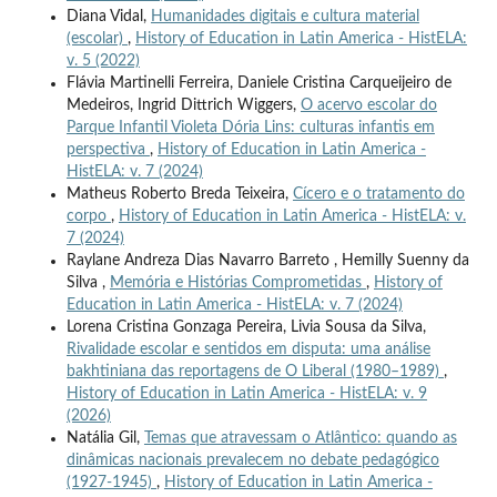
Diana Vidal,
Humanidades digitais e cultura material
(escolar)
,
History of Education in Latin America - HistELA:
v. 5 (2022)
Flávia Martinelli Ferreira, Daniele Cristina Carqueijeiro de
Medeiros, Ingrid Dittrich Wiggers,
O acervo escolar do
Parque Infantil Violeta Dória Lins: culturas infantis em
perspectiva
,
History of Education in Latin America -
HistELA: v. 7 (2024)
Matheus Roberto Breda Teixeira,
Cícero e o tratamento do
corpo
,
History of Education in Latin America - HistELA: v.
7 (2024)
Raylane Andreza Dias Navarro Barreto , Hemilly Suenny da
Silva ,
Memória e Histórias Comprometidas
,
History of
Education in Latin America - HistELA: v. 7 (2024)
Lorena Cristina Gonzaga Pereira, Livia Sousa da Silva,
Rivalidade escolar e sentidos em disputa: uma análise
bakhtiniana das reportagens de O Liberal (1980–1989)
,
History of Education in Latin America - HistELA: v. 9
(2026)
Natália Gil,
Temas que atravessam o Atlântico: quando as
dinâmicas nacionais prevalecem no debate pedagógico
(1927-1945)
,
History of Education in Latin America -