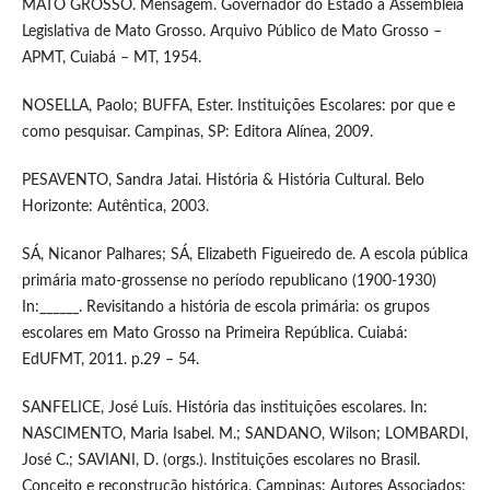
MATO GROSSO. Mensagem. Governador do Estado á Assembleia
Legislativa de Mato Grosso. Arquivo Público de Mato Grosso –
APMT, Cuiabá – MT, 1954.
NOSELLA, Paolo; BUFFA, Ester. Instituições Escolares: por que e
como pesquisar. Campinas, SP: Editora Alínea, 2009.
PESAVENTO, Sandra Jatai. História & História Cultural. Belo
Horizonte: Autêntica, 2003.
SÁ, Nicanor Palhares; SÁ, Elizabeth Figueiredo de. A escola pública
primária mato-grossense no período republicano (1900-1930)
In:______. Revisitando a história de escola primária: os grupos
escolares em Mato Grosso na Primeira República. Cuiabá:
EdUFMT, 2011. p.29 – 54.
SANFELICE, José Luís. História das instituições escolares. In:
NASCIMENTO, Maria Isabel. M.; SANDANO, Wilson; LOMBARDI,
José C.; SAVIANI, D. (orgs.). Instituições escolares no Brasil.
Conceito e reconstrução histórica. Campinas: Autores Associados;