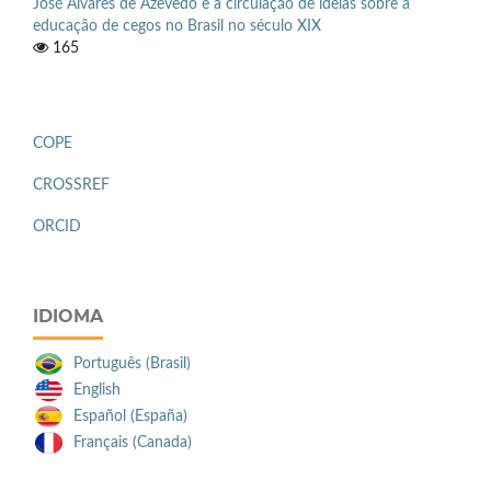
José Álvares de Azevedo e a circulação de ideias sobre a
educação de cegos no Brasil no século XIX
165
COPE
CROSSREF
ORCID
IDIOMA
Português (Brasil)
English
Español (España)
Français (Canada)