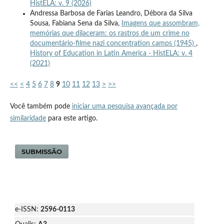
HistELA: v. 9 (2026)
Andressa Barbosa de Farias Leandro, Débora da Silva
Sousa, Fabiana Sena da Silva,
Imagens que assombram,
memórias que dilaceram: os rastros de um crime no
documentário-filme nazi concentration camps (1945)
,
History of Education in Latin America - HistELA: v. 4
(2021)
<<
<
4
5
6
7
8
9
10
11
12
13
>
>>
Você também pode
iniciar uma pesquisa avançada por
similaridade
para este artigo.
SUBMISSÃO
e-ISSN:
2596-0113