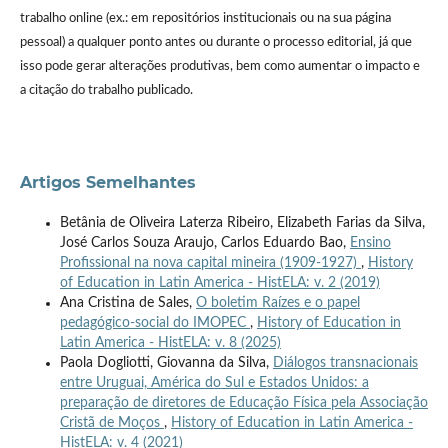
trabalho online (ex.: em repositórios institucionais ou na sua página
pessoal) a qualquer ponto antes ou durante o processo editorial, já que
isso pode gerar alterações produtivas, bem como aumentar o impacto e
a citação do trabalho publicado.
Artigos Semelhantes
Betânia de Oliveira Laterza Ribeiro, Elizabeth Farias da Silva,
José Carlos Souza Araujo, Carlos Eduardo Bao,
Ensino
Profissional na nova capital mineira (1909-1927)
,
History
of Education in Latin America - HistELA: v. 2 (2019)
Ana Cristina de Sales,
O boletim Raízes e o papel
pedagógico-social do IMOPEC
,
History of Education in
Latin America - HistELA: v. 8 (2025)
Paola Dogliotti, Giovanna da Silva,
Diálogos transnacionais
entre Uruguai, América do Sul e Estados Unidos: a
preparação de diretores de Educação Física pela Associação
Cristã de Moços
,
History of Education in Latin America -
HistELA: v. 4 (2021)