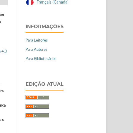
Français (Canada)
xer
a
INFORMAÇÕES
Para Leitores
Para Autores
 4.0
Para Bibliotecários
EDIÇÃO ATUAL
e
ira
ença
e o