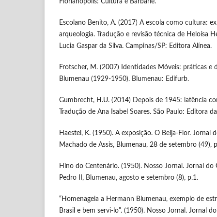
Florianópolis: Cultura e Barbárie.
Escolano Benito, A. (2017) A escola como cultura: e
arqueologia. Tradução e revisão técnica de Heloísa 
Lucia Gaspar da Silva. Campinas/SP: Editora Alínea.
Frotscher, M. (2007) Identidades Móveis: práticas e d
Blumenau (1929-1950). Blumenau: Edifurb.
Gumbrecht, H.U. (2014) Depois de 1945: latência c
Tradução de Ana Isabel Soares. São Paulo: Editora d
Haestel, K. (1950). A exposição. O Beija-Flor. Jornal
Machado de Assis, Blumenau, 28 de setembro (49), p
Hino do Centenário. (1950). Nosso Jornal. Jornal d
Pedro II, Blumenau, agosto e setembro (8), p.1.
“Homenageia a Hermann Blumenau, exemplo de estr
Brasil e bem servi-lo”. (1950). Nosso Jornal. Jornal 