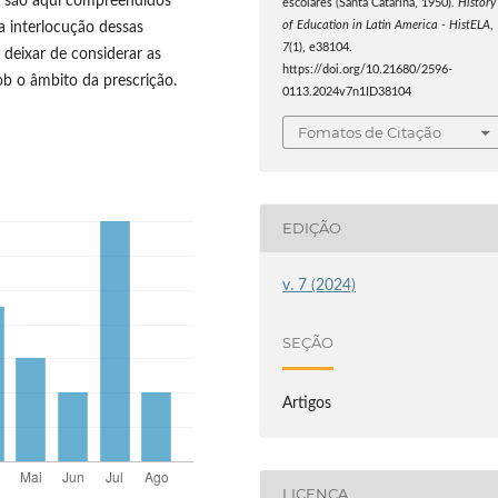
es são aqui compreendidos
escolares (Santa Catarina, 1950).
History
a interlocução dessas
of Education in Latin America - HistELA
,
7
(1), e38104.
deixar de considerar as
https://doi.org/10.21680/2596-
sob o âmbito da prescrição.
0113.2024v7n1ID38104
Fomatos de Citação
EDIÇÃO
v. 7 (2024)
SEÇÃO
Artigos
LICENÇA