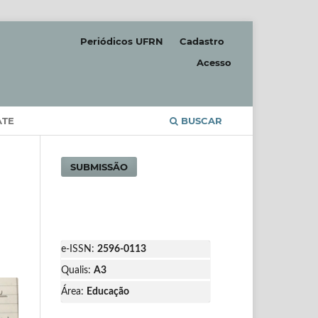
Periódicos UFRN
Cadastro
Acesso
ATE
BUSCAR
SUBMISSÃO
e-ISSN:
2596-0113
Qualis:
A3
Área:
Educação