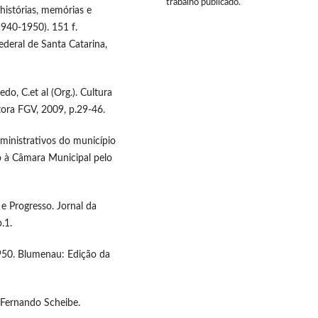
trabalho publicado.
histórias, memórias e
1940-1950). 151 f.
ederal de Santa Catarina,
edo, C.et al (Org.). Cultura
itora FGV, 2009, p.29-46.
ministrativos do município
o à Câmara Municipal pelo
e Progresso. Jornal da
.1.
950. Blumenau: Edição da
 Fernando Scheibe.