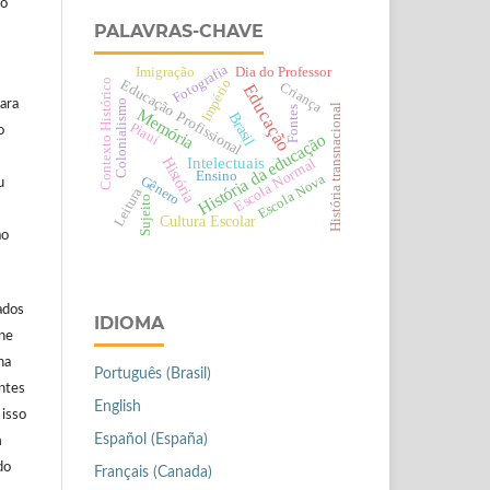
ão
PALAVRAS-CHAVE
Fotografia
Imigração
Dia do Professor
Educação Profissional
Império
Contexto Histórico
Criança
Educação
ara
Colonialismo
História transnacional
Fontes
Memória
Brasil
Piauí
o
História da educação
Intelectuais
História
Escola Normal
Ensino
Escola Nova
Gênero
u
Leitura
Sujeito
Cultura Escolar
ão
ados
IDIOMA
ine
na
Português (Brasil)
antes
English
 isso
Español (España)
m
do
Français (Canada)