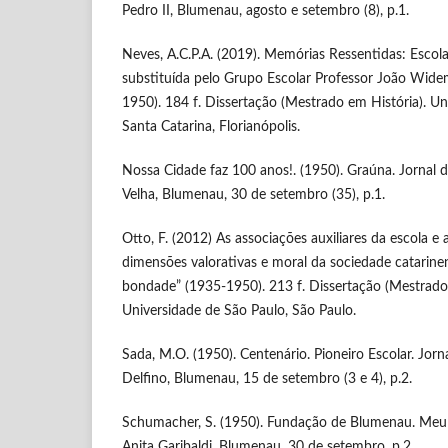
Pedro II, Blumenau, agosto e setembro (8), p.1.
Neves, A.C.P.A. (2019). Memórias Ressentidas: Escol
substituída pelo Grupo Escolar Professor João Wid
1950). 184 f. Dissertação (Mestrado em História). U
Santa Catarina, Florianópolis.
Nossa Cidade faz 100 anos!. (1950). Graúna. Jornal d
Velha, Blumenau, 30 de setembro (35), p.1.
Otto, F. (2012) As associações auxiliares da escola e
dimensões valorativas e moral da sociedade catarinen
bondade” (1935‐1950). 213 f. Dissertação (Mestrad
Universidade de São Paulo, São Paulo.
Sada, M.O. (1950). Centenário. Pioneiro Escolar. Jorn
Delfino, Blumenau, 15 de setembro (3 e 4), p.2.
Schumacher, S. (1950). Fundação de Blumenau. Meu B
Anita Garibaldi, Blumenau, 30 de setembro, p.2.