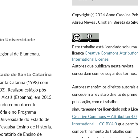
Copyright (c) 2024 Anne Caroline Pei
Abreu Neves , Cristiani Bereta da Silv
o Universidade
Este trabalho está licenciado sob uma
licença
Creative Commons Attribution
egional de Blumenau,
International License
.
Autores que publicam nesta revista
concordam com os seguintes termos:
tado de Santa Catarina
Santa Catarina (1998) com
Autores mantém os direitos autorais 
3). Realizou estágio pós-
concedem à revista o direito de prime
 Alcalá (Espanha), em 2015.
publicação, com o trabalho
tuando como docente
simultaneamente licenciado sob a Lic
ória e no Programa
Creative Commons — Attribution 4.0
a Universidade do Estado de
International — CC BY 4.0
que permit
esquisa Ensino de História,
compartilhamento do trabalho com
oratório de Ensino de