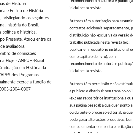
reconhecimento da autoria e publicaç
as de História
inicial nesta revista.
ia e Ensino de História
 privilegiando os seguintes
Autores têm autorização para assumir
nal, história do Brasil,
contratos adicionais separadamente, p
política e histórica,
distribuição não-exclusiva da versão d
po Presente. Atuou entre os
trabalho publicada nesta revista (ex.:
de avaliadora,
publicar em repositório institucional o
embro de comissões
como capítulo de livro), com
ória Hoje - ANPUH-Brasil
reconhecimento de autoria e publicaç
Graduação em História da
inicial nesta revista.
CAPES dos Programas
tualmente exerce a função de
Autores têm permissão e são estimul
0-0003-2304-0307
a publicar e distribuir seu trabalho onl
(ex.: em repositórios institucionais ou 
sua página pessoal) a qualquer ponto 
ou durante o processo editorial, já que
pode gerar alterações produtivas, be
como aumentar o impacto e a citação 