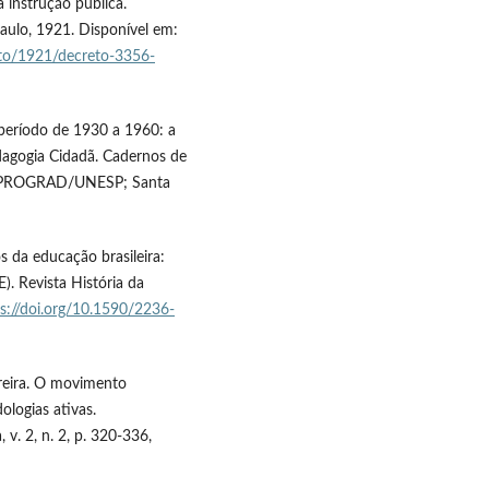
 instrução pública.
aulo, 1921. Disponível em:
reto/1921/decreto-3356-
 período de 1930 a 1960: a
edagogia Cidadã. Cadernos de
o: PROGRAD/UNESP; Santa
os da educação brasileira:
). Revista História da
s://doi.org/10.1590/2236-
reira. O movimento
ologias ativas.
 v. 2, n. 2, p. 320-336,