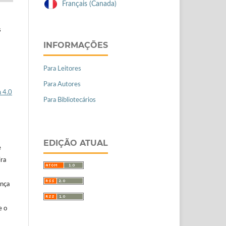
Français (Canada)
s
INFORMAÇÕES
Para Leitores
Para Autores
 4.0
Para Bibliotecários
EDIÇÃO ATUAL
e
ira
ença
e o