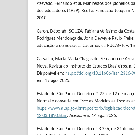
Azevedo, Fernando et al. Manifestos dos pioneiros 
dos educadores (1959). Recife: Fundação Joaquim N
2010.
Caron, Déborah; SOUZA, Fabiana Veríssimo da Costa
Rodrigues Mendonça de. John Dewey e Paulo Freire:
educação e democracia. Cadernos da FUCAMP, v. 15, 
Carvalho, Marta Maria Chagas de. Fernando de Azev
Nova. Revista do Instituto de Estudos Brasileiros, n. 
Disponível em:
https://doi.org/10.11606/issn.2316-
em: 17 ago. 2025.
Estado de São Paulo. Decreto n.º 27, de 12 de març
Normal e converte em Escolas Modelos as Escolas an
https://www.al.sp.gov.br/repositorio/legislacao/dec
12.03.1890.html
. Acesso em: 14 ago. 2025.
Estado de São Paulo. Decreto nº 3.356, de 31 de ma