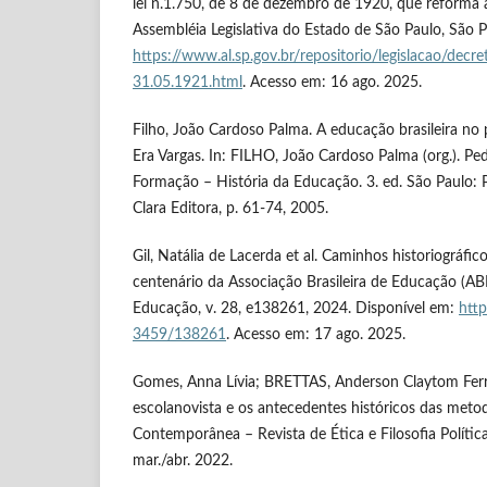
lei n.1.750, de 8 de dezembro de 1920, que reforma a
Assembléia Legislativa do Estado de São Paulo, São P
https://www.al.sp.gov.br/repositorio/legislacao/dec
31.05.1921.html
. Acesso em: 16 ago. 2025.
Filho, João Cardoso Palma. A educação brasileira no
Era Vargas. In: FILHO, João Cardoso Palma (org.). P
Formação – História da Educação. 3. ed. São Paul
Clara Editora, p. 61-74, 2005.
Gil, Natália de Lacerda et al. Caminhos historiográfic
centenário da Associação Brasileira de Educação (ABE
Educação, v. 28, e138261, 2024. Disponível em:
http
3459/138261
. Acesso em: 17 ago. 2025.
Gomes, Anna Lívia; BRETTAS, Anderson Claytom Fer
escolanovista e os antecedentes históricos das metod
Contemporânea – Revista de Ética e Filosofia Política,
mar./abr. 2022.