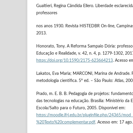
Gualtieri, Regina Cândida Ellero. Liberdade esclareci
professores
nos anos 1930. Revista HISTEDBR On-line, Campinas, 
2013.
Honorato, Tony. A Reforma Sampaio Dória: professor
Educação e Realidade, v. 42, n. 4, p. 1279-1302, 201
https://doi.org/10.1590/2175-623664213
. Acesso e
Lakatos, Eva Maria; MARCONI, Marina de Andrade.
metodologia científica. 5° ed. – São Paulo: Atlas, 200
Prado, m. E. B. B. Pedagogia de projetos: fundamento
das tecnologias na educação. Brasília: Ministério d
Escola/Salto para o Futuro, 2005. Disponível em:
https://moodle.ifrj.edu.br/pluginfile.php/24365/m
%20Texto%20complementar.pdf
. Acesso em: 17 ago.