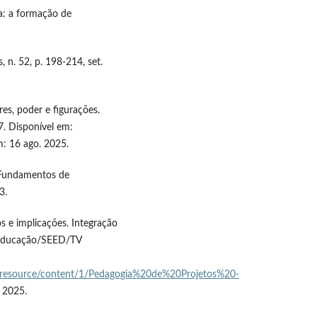
da: a formação de
n. 52, p. 198-214, set.
es, poder e figurações.
7. Disponível em:
m: 16 ago. 2025.
 Fundamentos de
3.
s e implicações. Integração
a Educação/SEED/TV
od_resource/content/1/Pedagogia%20de%20Projetos%20-
 2025.