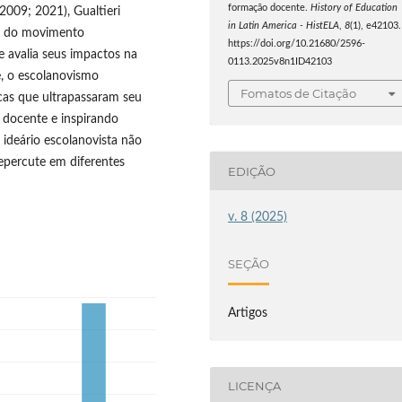
formação docente.
History of Education
2009; 2021), Gualtieri
in Latin America - HistELA
,
8
(1), e42103.
os do movimento
https://doi.org/10.21680/2596-
 e avalia seus impactos na
0113.2025v8n1ID42103
, o escolanovismo
Fomatos de Citação
cas que ultrapassaram seu
docente e inspirando
 ideário escolanovista não
repercute em diferentes
EDIÇÃO
v. 8 (2025)
SEÇÃO
Artigos
LICENÇA