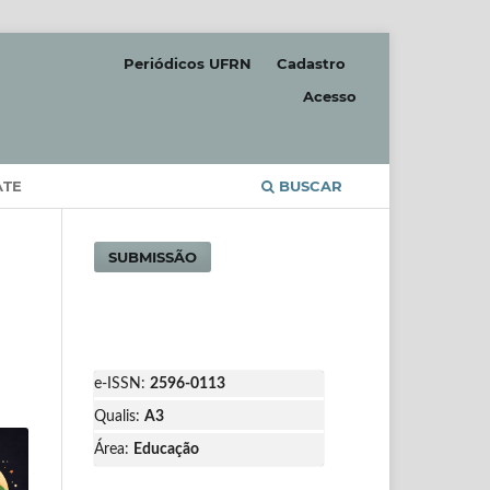
Periódicos UFRN
Cadastro
Acesso
ATE
BUSCAR
SUBMISSÃO
e-ISSN:
2596-0113
Qualis:
A3
Área:
Educação