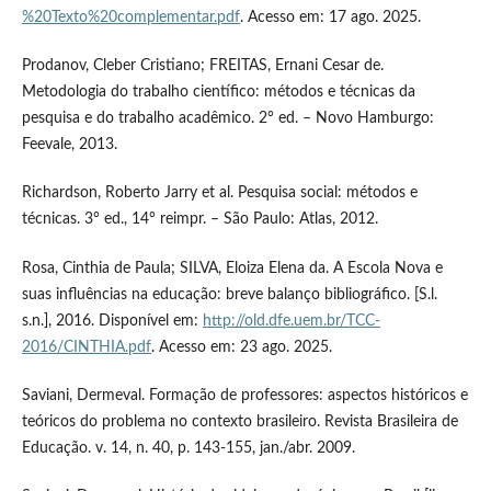
%20Texto%20complementar.pdf
. Acesso em: 17 ago. 2025.
Prodanov, Cleber Cristiano; FREITAS, Ernani Cesar de.
Metodologia do trabalho científico: métodos e técnicas da
pesquisa e do trabalho acadêmico. 2° ed. – Novo Hamburgo:
Feevale, 2013.
Richardson, Roberto Jarry et al. Pesquisa social: métodos e
técnicas. 3° ed., 14° reimpr. – São Paulo: Atlas, 2012.
Rosa, Cinthia de Paula; SILVA, Eloiza Elena da. A Escola Nova e
suas influências na educação: breve balanço bibliográfico. [S.l.
s.n.], 2016. Disponível em:
http://old.dfe.uem.br/TCC-
2016/CINTHIA.pdf
. Acesso em: 23 ago. 2025.
Saviani, Dermeval. Formação de professores: aspectos históricos e
teóricos do problema no contexto brasileiro. Revista Brasileira de
Educação. v. 14, n. 40, p. 143-155, jan./abr. 2009.