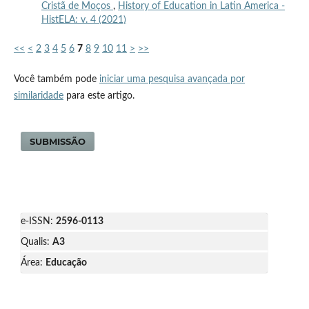
Cristã de Moços
,
History of Education in Latin America -
HistELA: v. 4 (2021)
<<
<
2
3
4
5
6
7
8
9
10
11
>
>>
Você também pode
iniciar uma pesquisa avançada por
similaridade
para este artigo.
SUBMISSÃO
e-ISSN:
2596-0113
Qualis:
A3
Área:
Educação