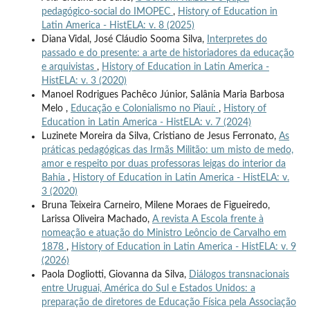
pedagógico-social do IMOPEC
,
History of Education in
Latin America - HistELA: v. 8 (2025)
Diana Vidal, José Cláudio Sooma Silva,
Interpretes do
passado e do presente: a arte de historiadores da educação
e arquivistas
,
History of Education in Latin America -
HistELA: v. 3 (2020)
Manoel Rodrigues Pachêco Júnior, Salânia Maria Barbosa
Melo ,
Educação e Colonialismo no Piauí:
,
History of
Education in Latin America - HistELA: v. 7 (2024)
Luzinete Moreira da Silva, Cristiano de Jesus Ferronato,
As
práticas pedagógicas das Irmãs Militão: um misto de medo,
amor e respeito por duas professoras leigas do interior da
Bahia
,
History of Education in Latin America - HistELA: v.
3 (2020)
Bruna Teixeira Carneiro, Milene Moraes de Figueiredo,
Larissa Oliveira Machado,
A revista A Escola frente à
nomeação e atuação do Ministro Leôncio de Carvalho em
1878
,
History of Education in Latin America - HistELA: v. 9
(2026)
Paola Dogliotti, Giovanna da Silva,
Diálogos transnacionais
entre Uruguai, América do Sul e Estados Unidos: a
preparação de diretores de Educação Física pela Associação