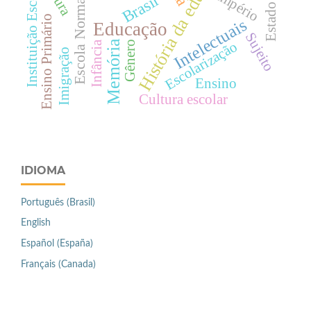
História da educação
Estado Laico
Instituição Escolar
Império
Brasil
Escola Normal
Ensino Primário
Intelectuais
Educação
Sujeito
Escolarização
Memória
Infância
Gênero
Imigração
Ensino
Cultura escolar
IDIOMA
Português (Brasil)
English
Español (España)
Français (Canada)