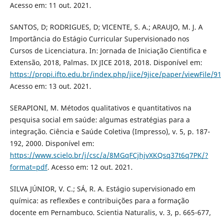
Acesso em: 11 out. 2021.
SANTOS, D; RODRIGUES, D; VICENTE, S. A.; ARAUJO, M. J. A
Importância do Estágio Curricular Supervisionado nos
Cursos de Licenciatura. In: Jornada de Iniciação Cientifica e
Extensão, 2018, Palmas. IX JICE 2018, 2018. Disponível em:
https://propi.ifto.edu.br/index.php/jice/9jice/paper/viewFile/
Acesso em: 13 out. 2021.
SERAPIONI, M. Métodos qualitativos e quantitativos na
pesquisa social em saúde: algumas estratégias para a
integração. Ciência e Saúde Coletiva (Impresso), v. 5, p. 187-
192, 2000. Disponível em:
https://www.scielo.br/j/csc/a/8MGqFCjhjvXKQsq37t6q7PK/?
format=pdf
. Acesso em: 12 out. 2021.
SILVA JÚNIOR, V. C.; SÁ, R. A. Estágio supervisionado em
química: as reflexões e contribuições para a formação
docente em Pernambuco. Scientia Naturalis, v. 3, p. 665-677,