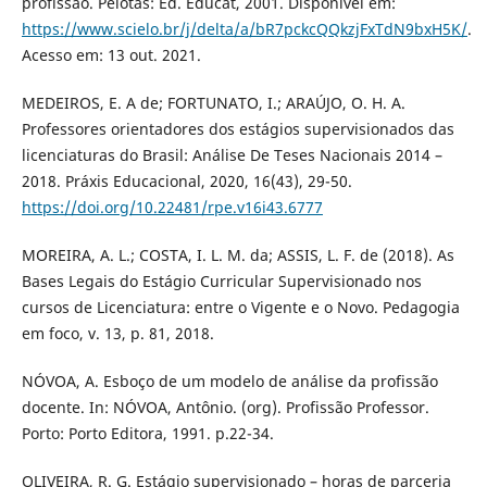
profissão. Pelotas: Ed. Educat, 2001. Disponível em:
https://www.scielo.br/j/delta/a/bR7pckcQQkzjFxTdN9bxH5K/
.
Acesso em: 13 out. 2021.
MEDEIROS, E. A de; FORTUNATO, I.; ARAÚJO, O. H. A.
Professores orientadores dos estágios supervisionados das
licenciaturas do Brasil: Análise De Teses Nacionais 2014 –
2018. Práxis Educacional, 2020, 16(43), 29-50.
https://doi.org/10.22481/rpe.v16i43.6777
MOREIRA, A. L.; COSTA, I. L. M. da; ASSIS, L. F. de (2018). As
Bases Legais do Estágio Curricular Supervisionado nos
cursos de Licenciatura: entre o Vigente e o Novo. Pedagogia
em foco, v. 13, p. 81, 2018.
NÓVOA, A. Esboço de um modelo de análise da profissão
docente. In: NÓVOA, Antônio. (org). Profissão Professor.
Porto: Porto Editora, 1991. p.22-34.
OLIVEIRA, R. G. Estágio supervisionado – horas de parceria