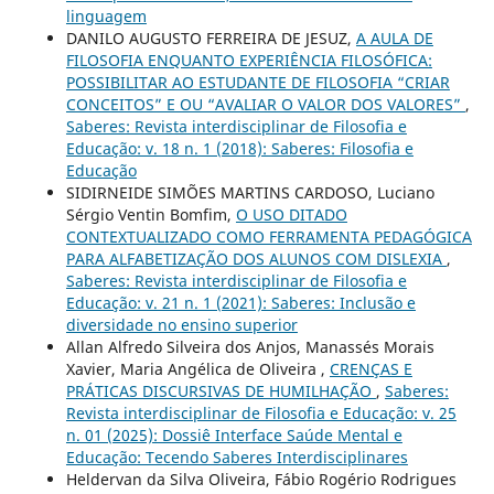
linguagem
DANILO AUGUSTO FERREIRA DE JESUZ,
A AULA DE
FILOSOFIA ENQUANTO EXPERIÊNCIA FILOSÓFICA:
POSSIBILITAR AO ESTUDANTE DE FILOSOFIA “CRIAR
CONCEITOS” E OU “AVALIAR O VALOR DOS VALORES”
,
Saberes: Revista interdisciplinar de Filosofia e
Educação: v. 18 n. 1 (2018): Saberes: Filosofia e
Educação
SIDIRNEIDE SIMÕES MARTINS CARDOSO, Luciano
Sérgio Ventin Bomfim,
O USO DITADO
CONTEXTUALIZADO COMO FERRAMENTA PEDAGÓGICA
PARA ALFABETIZAÇÃO DOS ALUNOS COM DISLEXIA
,
Saberes: Revista interdisciplinar de Filosofia e
Educação: v. 21 n. 1 (2021): Saberes: Inclusão e
diversidade no ensino superior
Allan Alfredo Silveira dos Anjos, Manassés Morais
Xavier, Maria Angélica de Oliveira ,
CRENÇAS E
PRÁTICAS DISCURSIVAS DE HUMILHAÇÃO
,
Saberes:
Revista interdisciplinar de Filosofia e Educação: v. 25
n. 01 (2025): Dossiê Interface Saúde Mental e
Educação: Tecendo Saberes Interdisciplinares
Heldervan da Silva Oliveira, Fábio Rogério Rodrigues