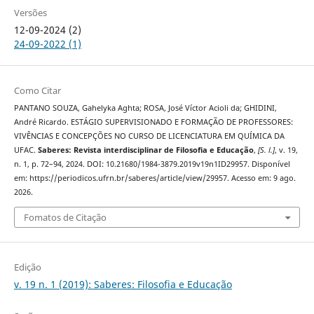
Versões
12-09-2024 (2)
24-09-2022 (1)
Como Citar
PANTANO SOUZA, Gahelyka Aghta; ROSA, José Víctor Acioli da; GHIDINI,
André Ricardo. ESTÁGIO SUPERVISIONADO E FORMAÇÃO DE PROFESSORES:
VIVÊNCIAS E CONCEPÇÕES NO CURSO DE LICENCIATURA EM QUÍMICA DA
UFAC.
Saberes: Revista interdisciplinar de Filosofia e Educação
,
[S. l.]
, v. 19,
n. 1, p. 72–94, 2024. DOI: 10.21680/1984-3879.2019v19n1ID29957. Disponível
em: https://periodicos.ufrn.br/saberes/article/view/29957. Acesso em: 9 ago.
2026.
Fomatos de Citação
Edição
v. 19 n. 1 (2019): Saberes: Filosofia e Educação