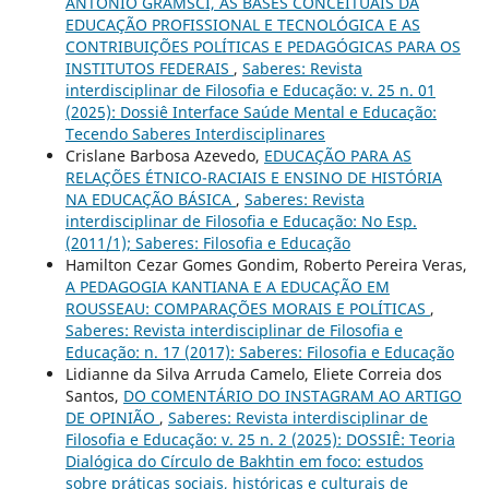
ANTONIO GRAMSCI, AS BASES CONCEITUAIS DA
EDUCAÇÃO PROFISSIONAL E TECNOLÓGICA E AS
CONTRIBUIÇÕES POLÍTICAS E PEDAGÓGICAS PARA OS
INSTITUTOS FEDERAIS
,
Saberes: Revista
interdisciplinar de Filosofia e Educação: v. 25 n. 01
(2025): Dossiê Interface Saúde Mental e Educação:
Tecendo Saberes Interdisciplinares
Crislane Barbosa Azevedo,
EDUCAÇÃO PARA AS
RELAÇÕES ÉTNICO-RACIAIS E ENSINO DE HISTÓRIA
NA EDUCAÇÃO BÁSICA
,
Saberes: Revista
interdisciplinar de Filosofia e Educação: No Esp.
(2011/1); Saberes: Filosofia e Educação
Hamilton Cezar Gomes Gondim, Roberto Pereira Veras,
A PEDAGOGIA KANTIANA E A EDUCAÇÃO EM
ROUSSEAU: COMPARAÇÕES MORAIS E POLÍTICAS
,
Saberes: Revista interdisciplinar de Filosofia e
Educação: n. 17 (2017): Saberes: Filosofia e Educação
Lidianne da Silva Arruda Camelo, Eliete Correia dos
Santos,
DO COMENTÁRIO DO INSTAGRAM AO ARTIGO
DE OPINIÃO
,
Saberes: Revista interdisciplinar de
Filosofia e Educação: v. 25 n. 2 (2025): DOSSIÊ: Teoria
Dialógica do Círculo de Bakhtin em foco: estudos
sobre práticas sociais, históricas e culturais de