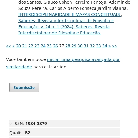
dos Santos, Glauco Cohen Ferreira Pantoja, Ademir de
Souza Pereira, Carlos Alberto Fonseca Jardim Vianna,
INTERDISCIPLINARIDADE E MAPAS CONCEITUAIS
,
Saberes: Revista interdisciplinar de Filosofia e
Educação: v. 24 n. 1 (2024): Saberes: Revista
Interdisciplinar de Filosofia e Educação.
<<
<
20
21
22
23
24
25
26
27
28
29
30
31
32
33
34
>
>>
Você também pode
iniciar uma pesquisa avançada por
similaridade
para este artigo.
Submissão
e-ISSN:
1984-3879
Qualis:
B2