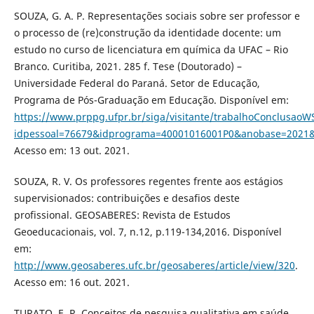
SOUZA, G. A. P. Representações sociais sobre ser professor e
o processo de (re)construção da identidade docente: um
estudo no curso de licenciatura em química da UFAC – Rio
Branco. Curitiba, 2021. 285 f. Tese (Doutorado) –
Universidade Federal do Paraná. Setor de Educação,
Programa de Pós-Graduação em Educação. Disponível em:
https://www.prppg.ufpr.br/siga/visitante/trabalhoConclusaoW
idpessoal=76679&idprograma=40001016001P0&anobase=2021&
Acesso em: 13 out. 2021.
SOUZA, R. V. Os professores regentes frente aos estágios
supervisionados: contribuições e desafios deste
profissional. GEOSABERES: Revista de Estudos
Geoeducacionais, vol. 7, n.12, p.119-134,2016. Disponível
em:
http://www.geosaberes.ufc.br/geosaberes/article/view/320
.
Acesso em: 16 out. 2021.
TURATO, E. R. Conceitos de pesquisa qualitativa em saúde