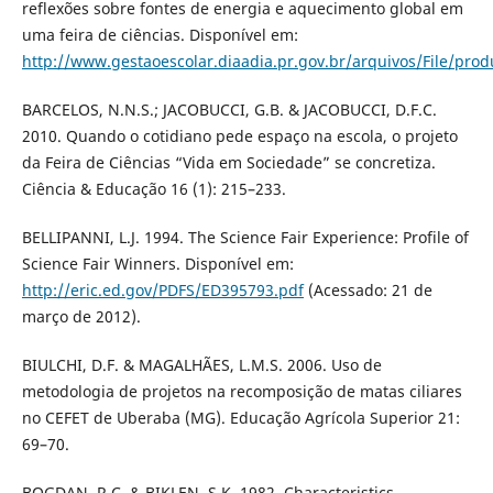
reflexões sobre fontes de energia e aquecimento global em
uma feira de ciências. Disponível em:
http://www.gestaoescolar.diaadia.pr.gov.br/arquivos/File/pro
BARCELOS, N.N.S.; JACOBUCCI, G.B. & JACOBUCCI, D.F.C.
2010. Quando o cotidiano pede espaço na escola, o projeto
da Feira de Ciências “Vida em Sociedade” se concretiza.
Ciência & Educação 16 (1): 215–233.
BELLIPANNI, L.J. 1994. The Science Fair Experience: Profile of
Science Fair Winners. Disponível em:
http://eric.ed.gov/PDFS/ED395793.pdf
(Acessado: 21 de
março de 2012).
BIULCHI, D.F. & MAGALHÃES, L.M.S. 2006. Uso de
metodologia de projetos na recomposição de matas ciliares
no CEFET de Uberaba (MG). Educação Agrícola Superior 21:
69–70.
BOGDAN, R.C. & BIKLEN, S.K. 1982. Characteristics