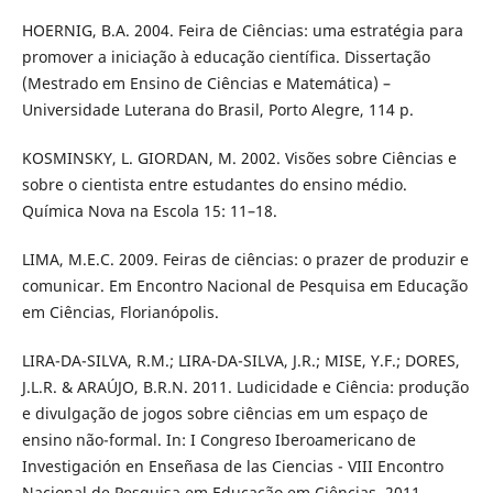
HOERNIG, B.A. 2004. Feira de Ciências: uma estratégia para
promover a iniciação à educação científica. Dissertação
(Mestrado em Ensino de Ciências e Matemática) –
Universidade Luterana do Brasil, Porto Alegre, 114 p.
KOSMINSKY, L. GIORDAN, M. 2002. Visões sobre Ciências e
sobre o cientista entre estudantes do ensino médio.
Química Nova na Escola 15: 11–18.
LIMA, M.E.C. 2009. Feiras de ciências: o prazer de produzir e
comunicar. Em Encontro Nacional de Pesquisa em Educação
em Ciências, Florianópolis.
LIRA-DA-SILVA, R.M.; LIRA-DA-SILVA, J.R.; MISE, Y.F.; DORES,
J.L.R. & ARAÚJO, B.R.N. 2011. Ludicidade e Ciência: produção
e divulgação de jogos sobre ciências em um espaço de
ensino não-formal. In: I Congreso Iberoamericano de
Investigación en Enseñasa de las Ciencias - VIII Encontro
Nacional de Pesquisa em Educação em Ciências, 2011,