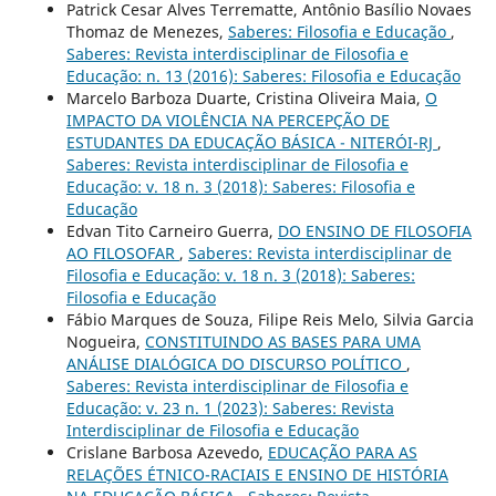
Patrick Cesar Alves Terrematte, Antônio Basílio Novaes
Thomaz de Menezes,
Saberes: Filosofia e Educação
,
Saberes: Revista interdisciplinar de Filosofia e
Educação: n. 13 (2016): Saberes: Filosofia e Educação
Marcelo Barboza Duarte, Cristina Oliveira Maia,
O
IMPACTO DA VIOLÊNCIA NA PERCEPÇÃO DE
ESTUDANTES DA EDUCAÇÃO BÁSICA - NITERÓI-RJ
,
Saberes: Revista interdisciplinar de Filosofia e
Educação: v. 18 n. 3 (2018): Saberes: Filosofia e
Educação
Edvan Tito Carneiro Guerra,
DO ENSINO DE FILOSOFIA
AO FILOSOFAR
,
Saberes: Revista interdisciplinar de
Filosofia e Educação: v. 18 n. 3 (2018): Saberes:
Filosofia e Educação
Fábio Marques de Souza, Filipe Reis Melo, Silvia Garcia
Nogueira,
CONSTITUINDO AS BASES PARA UMA
ANÁLISE DIALÓGICA DO DISCURSO POLÍTICO
,
Saberes: Revista interdisciplinar de Filosofia e
Educação: v. 23 n. 1 (2023): Saberes: Revista
Interdisciplinar de Filosofia e Educação
Crislane Barbosa Azevedo,
EDUCAÇÃO PARA AS
RELAÇÕES ÉTNICO-RACIAIS E ENSINO DE HISTÓRIA