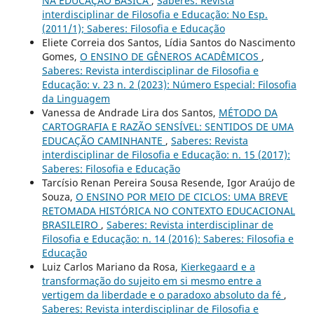
NA EDUCAÇÃO BÁSICA
,
Saberes: Revista
interdisciplinar de Filosofia e Educação: No Esp.
(2011/1); Saberes: Filosofia e Educação
Eliete Correia dos Santos, Lídia Santos do Nascimento
Gomes,
O ENSINO DE GÊNEROS ACADÊMICOS
,
Saberes: Revista interdisciplinar de Filosofia e
Educação: v. 23 n. 2 (2023): Número Especial: Filosofia
da Linguagem
Vanessa de Andrade Lira dos Santos,
MÉTODO DA
CARTOGRAFIA E RAZÃO SENSÍVEL: SENTIDOS DE UMA
EDUCAÇÃO CAMINHANTE
,
Saberes: Revista
interdisciplinar de Filosofia e Educação: n. 15 (2017):
Saberes: Filosofia e Educação
Tarcísio Renan Pereira Sousa Resende, Igor Araújo de
Souza,
O ENSINO POR MEIO DE CICLOS: UMA BREVE
RETOMADA HISTÓRICA NO CONTEXTO EDUCACIONAL
BRASILEIRO
,
Saberes: Revista interdisciplinar de
Filosofia e Educação: n. 14 (2016): Saberes: Filosofia e
Educação
Luiz Carlos Mariano da Rosa,
Kierkegaard e a
transformação do sujeito em si mesmo entre a
vertigem da liberdade e o paradoxo absoluto da fé
,
Saberes: Revista interdisciplinar de Filosofia e