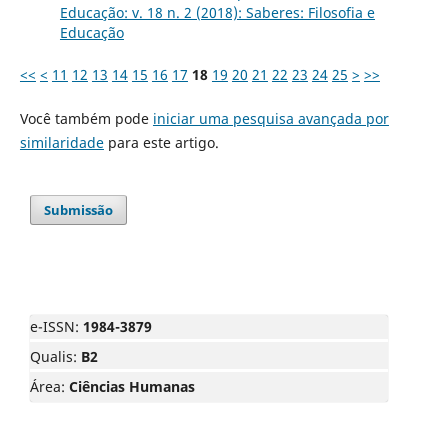
Educação: v. 18 n. 2 (2018): Saberes: Filosofia e
Educação
<<
<
11
12
13
14
15
16
17
18
19
20
21
22
23
24
25
>
>>
Você também pode
iniciar uma pesquisa avançada por
similaridade
para este artigo.
Submissão
e-ISSN:
1984-3879
Qualis:
B2
Área:
Ciências Humanas